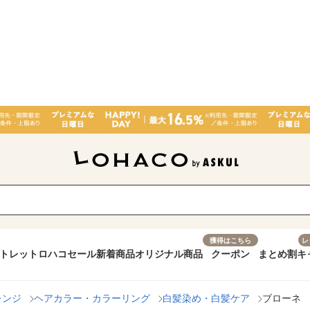
獲得はこちら
レ
トレット
ロハコセール
新着商品
オリジナル商品
クーポン
まとめ割
キ
レンジ
ヘアカラー・カラーリング
白髪染め・白髪ケア
ブローネ 