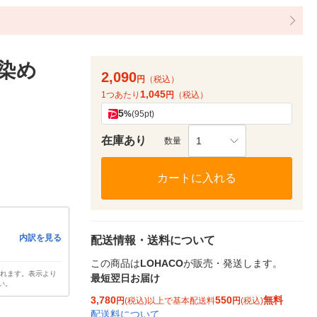
髪染め
2,090
円
（税込）
1,045
1つあたり
円
（税込）
5
%
(95pt)
在庫あり
1
数量
カートに入れる
内訳を見る
配送情報・送料について
この商品は
LOHACO
が販売・発送します。
されます。表示より
最短翌日お届け
い。
3,780
550
無料
円
(税込)以上で基本配送料
円
(税込)
配送料について