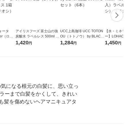
ォータ
アイリスフーズ 富士山の強
UCC上島珈琲 UCC TOTON
【水・ミネラル
ter（ロハ
炭酸水 ラベルレス 500ml 1
OU（トトノウ） by BLACK
ー】LOHACO Wa
 ラベルレ
箱（24本入）
無糖 500ml 1セット（6本）
1箱（20本入
1,420
1,284
1,450
円
円
円
（イチオ
（イチオシ） 
での気になる根元の白髪に、思い立っ
カラーまで白髪をかくして、きれい
も髪を傷めないヘアマニキュアタ