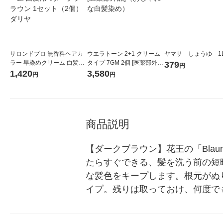
サロンドプロ 無香料ヘアカ
ウエラトーン 2+1 クリーム
ラー 早染めクリーム 白髪用
タイプ 7GM 2個 [医薬部外
379
円
6ダークブラウン 1セット
品]（おしゃれな白髪染め）
1,420
3,580
円
円
（2個） ダリヤ
商品説明
【ダークブラウン】花王の「Bla
たらすぐできる、髪を洗う前の短
な髪色をキープします。根元がぬ
イプ。残りは取っておけ、何度で