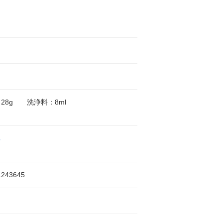
28g 洗浄料：8ml
ネ
1243645