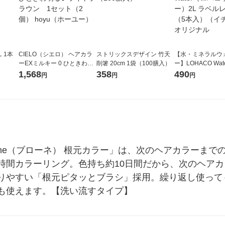
ヤマサ しょうゆ 1L 1本
CIELO（シエロ） ヘアカラ
ストリックスデザイン 竹天
【水・ミネラルウ
ーEXミルキー 0 ひときわ明
削箸 20cm 1袋（100膳入）
ー】LOHACO Wa
るいライトブラウン 1セッ
コウォーター）2L
1,568
358
490
円
円
円
ト（2個） hoyu（ホーユ
ス 1箱（5本入）
ー）
シ） オリジナル
une（ブローネ） 根元カラー」は、次のヘアカラーま
時間カラーリング。色持ち約10日間だから、次のヘア
りやすい「根元ピタッとブラシ」採用。繰り返し使って
も使えます。【洗い流すタイプ】