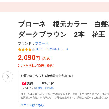
ブローネ 根元カラー 白
ダークブラウン 2本 花王
ブローネ
ブランド：
3.82 （95件のレビュー）
2,090
円
（税込）
1,045
1つあたり
円
（税込）
お買い物でもらえる特典
最大付与率16%
5
獲得
%
(95pt)
うち4.5%は
利用先・期間限定
ログイン&全額PayPay支払いで獲得できます。原則として税抜金額に対し付与
も実際の付与数、付与率が少ない場合があります。詳細は内訳からご確認くださ
ログインはこちら