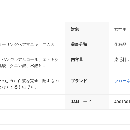
対象
女性用
ラーリングヘアマニキュアＡ３
薬事分類
化粧品
、ベンジルアルコール、エトキシ
内容量
染毛料：
乳酸、クエン酸、水酸Ｎａ
ーのように白髪を完全に隠すもの
ブランド
ブロー
たなくするものです。
JANコード
490130