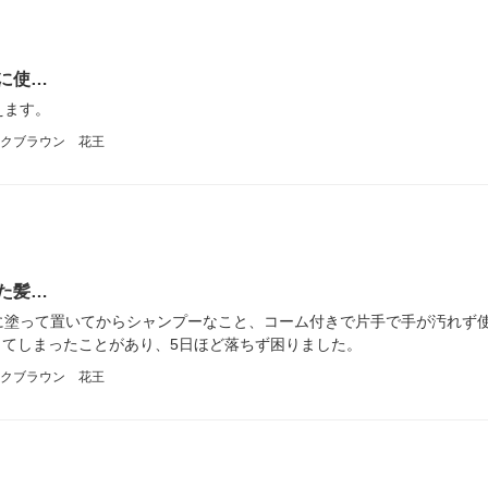
に使…
えます。
クブラウン 花王
た髪…
に塗って置いてからシャンプーなこと、コーム付きで片手で手が汚れず
してしまったことがあり、5日ほど落ちず困りました。
クブラウン 花王