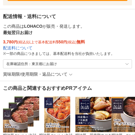
配送情報・送料について
この商品は
LOHACO
が販売・発送します。
最短翌日お届け
3,780
550
無料
円
(税込)以上で基本配送料
円
(税込)
配送料について
※
一部の商品につきましては、基本配送料を当社が負担いたします。
在庫確認住所：東京都にお届け
賞味期限/使用期限・返品について
この商品と関連するおすすめPRアイテム