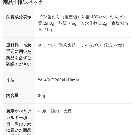
商品仕様/スペック
栄養成分表示
100g当たり（推定値）熱量 186kcal、たんぱく
質 29.3g、脂質 7.5g、炭水化物 0.2g、食塩相当
量 2.0g
原材料 ※お
そうざい（鶏炭火焼）：そうざい（鶏炭火焼）
手元に届いた
商品を必ずご
確認ください
寸法
W140×D200×H10mm
内容量
80g
表示すべきア
小麦・鶏肉・大豆
レルギー項
目 ※お手元
に届いた商品