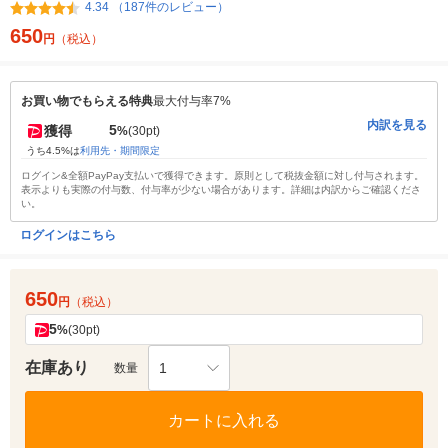
4.34 （187件のレビュー）
650
円
（税込）
お買い物でもらえる特典
最大付与率7%
内訳を見る
5
獲得
%
(30pt)
うち4.5%は
利用先・期間限定
ログイン&全額PayPay支払いで獲得できます。原則として税抜金額に対し付与されます。
表示よりも実際の付与数、付与率が少ない場合があります。詳細は内訳からご確認くださ
い。
ログインはこちら
650
円
（税込）
5
%
(30pt)
在庫あり
1
数量
カートに入れる