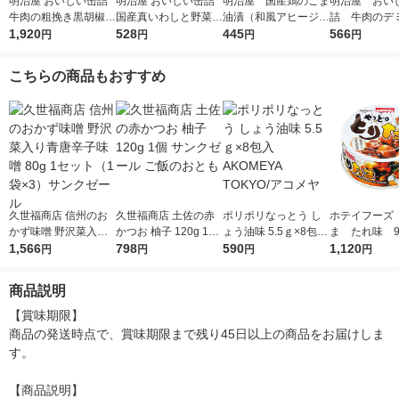
明治屋 おいしい缶詰
明治屋 おいしい缶詰
明治屋 国産鶏のごま
明治屋 おい
牛肉の粗挽き黒胡椒味
国産真いわしと野菜の
油漬（和風アヒージ
詰 牛肉のデ
1セット（3缶）
1,920
トマト煮 1缶
528
ョ） 1缶
445
ソース味 1
566
円
円
円
円
こちらの商品もおすすめ
久世福商店 信州のお
久世福商店 土佐の赤
ポリポリなっとう し
ホテイフーズ
かず味噌 野沢菜入り
かつお 柚子 120g 1個
ょう油味 5.5ｇ×8包入
ま たれ味 9
青唐辛子味噌 80g 1セ
1,566
サンクゼール ご飯の
798
AKOMEYA TOKYO/ア
590
セット（5缶
1,120
円
円
円
円
ット（1袋×3）サンク
おとも
コメヤ
ゼール
商品説明
【賞味期限】

商品の発送時点で、賞味期限まで残り45日以上の商品をお届けしま
す。

【商品説明】
