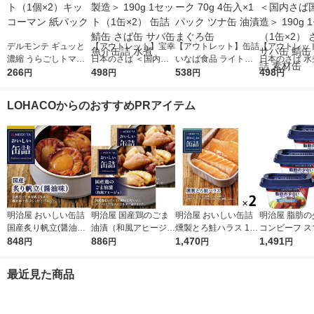
デルモンテ ギュッと
【アウトレット】宝幸
【アウトレット】缶詰
【アウトレッ
濃縮 うらごしトマト
日本のさば ＜国内さ
いなば食品 ライトツ
日本のさば 水
200g 1セット（1個×
266
ば国内製造＞ 190g 1
498
ナフレーク 70g 4缶入
538
不使用 ＜国内
498
円
円
円
円
2）キッコーマン 紙パ
セット（1缶×2） 缶詰
×1パック ツナ缶 油漬
内製造＞ 190
ック
鯖缶 さば缶 サバ缶 魚
まぐろ缶
ト（1缶×2）
LOHACOからのおすすめPRアイテム
介缶詰 水煮
サバ缶 鯖缶 
素材缶
明治屋 おいしい缶詰
明治屋 国産鶏のごま
明治屋 おいしい缶詰
明治屋 脂肪の
国産炙り帆立(醤油味)
油漬（和風アヒージ
燻製とろ鮭ハラス 1セ
コンビーフ ス
425529 1缶
848
ョ） 1セット（2缶）
886
ット（2個）
1,470
カップ 80g 
1,491
円
円
円
円
（3個）
最近見た商品