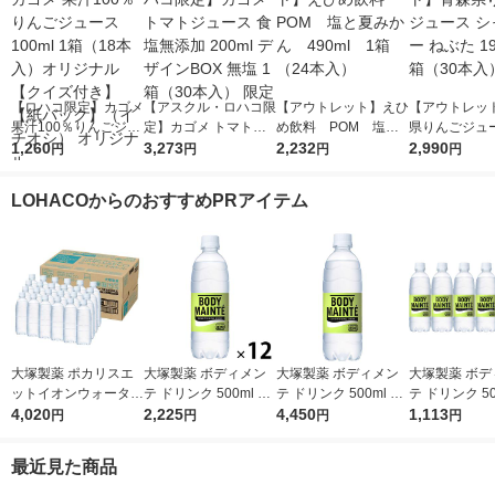
【ロハコ限定】カゴメ
【アスクル・ロハコ限
【アウトレット】えひ
【アウトレッ
果汁100％りんごジュ
定】カゴメ トマトジ
め飲料 POM 塩と
県りんごジュー
ース100ml 1箱（18本
1,260
ュース 食塩無添加 20
3,273
夏みかん 490ml 1
2,232
ャイニー ねぶた
2,990
円
円
円
円
入）オリジナル【クイ
0ml デザインBOX 無
箱（24本入）
1箱（30本入
ズ付き】【紙パック】
塩 1箱（30本入） 限
LOHACOからのおすすめPRアイテム
（イチオシ） オリジ
定
ナル
大塚製薬 ポカリスエ
大塚製薬 ボディメン
大塚製薬 ボディメン
大塚製薬 ボデ
ットイオンウォーター
テ ドリンク 500ml 1
テ ドリンク 500ml 1
テ ドリンク 50
ラベルレスボトル 500
4,020
セット（12本）
2,225
箱（24本入）
4,450
セット（6本
1,113
円
円
円
円
ml 1箱（24本入）
最近見た商品