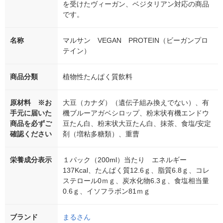
を受けたヴィーガン、ベジタリアン対応の商品
です。
名称
マルサン VEGAN PROTEIN（ビーガンプロ
テイン）
商品分類
植物性たんぱく質飲料
原材料 ※お
大豆（カナダ）（遺伝子組み換えでない）、有
手元に届いた
機ブルーアガベシロップ、粉末状有機エンドウ
商品を必ずご
豆たん白、粉末状大豆たん白、抹茶、食塩/安定
確認ください
剤（増粘多糖類）、重曹
栄養成分表示
１パック（200ml）当たり エネルギー
137Kcal、たんぱく質12.6ｇ、脂質6.8ｇ、コレ
ステロール0ｍｇ、炭水化物6.3ｇ、食塩相当量
0.6ｇ、イソフラボン81ｍｇ
ブランド
まるさん