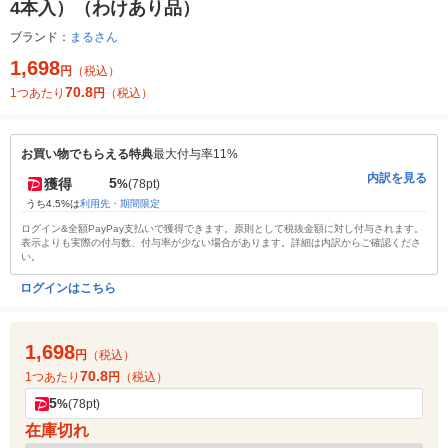
4本入）（わけあり品）
ブランド：
まるさん
1,698
円
（税込）
70.8
1つあたり
円
（税込）
お買い物でもらえる特典
最大付与率11%
内訳を見る
5
獲得
%
(78pt)
うち4.5%は
利用先・期間限定
ログイン&全額PayPay支払いで獲得できます。原則として税抜金額に対し付与されます。
表示よりも実際の付与数、付与率が少ない場合があります。詳細は内訳からご確認くださ
い。
ログインはこちら
1,698
円
（税込）
70.8
1つあたり
円
（税込）
5
%
(78pt)
在庫切れ