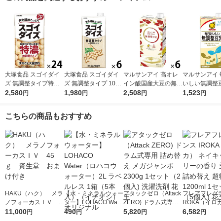
大塚食品 スゴイダイ
大塚食品 スゴイダイ
マルサンアイ 高オレ
マルサンアイ 
ズ 無調整タイプ特濃
ズ 無調整タイプ 1000
イン酸国産大豆の無調
いしい無調整豆
125ml 1箱（24本入）
2,580
ml 1箱（6本入）
1,980
整豆乳 1000ml 1箱
2,508
0ml（1リット
1,523
円
円
円
円
（6本入）
箱（6本入）
こちらの商品もおすすめ
HAKU（ハク） メラ
【水・ミネラルウォー
アタックゼロ（Attack
フレアフレグラ
ノフォーカスＩＶ 4
ター】LOHACO Wate
ZERO) ドラム式専用
ROKA（イロ
5ｇ 資生堂 おまけ
11,000
r（ロハコウォータ
490
詰め替え メガジャン
5,820
イキッドリリ
6,582
円
円
円
円
付き
ー）2L ラベルレス 1
ボ 2300g 1セット（2
柔軟剤 詰め替