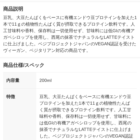
箱（5本入）（イチオ
個入) 洗濯洗剤 花王
大 1200ml 
商品説明
シ） オリジナル
（5個入) 花王
豆乳、大豆たんぱくをベースに有機エンドウ豆プロテインを加えた1
本で11ｇの植物性たんぱく質が摂取できるプロテイン飲料です。人
工甘味料や香料、保存料は一切使用せず、甘味料には低GIの有機ア
ガベシロップを使用し、西尾の抹茶でナチュラルなLATTEテイスト
に仕上げました。ベジプロジェクトジャパンのVEGAN認証を受けた
ヴィーガン、ベジタリアン対応の商品です。
商品仕様/スペック
内容量
200ml
特徴
豆乳、大豆たんぱくをベースに有機エンドウ豆
プロテインを加えた1本で11ｇの植物性たんぱ
く質が摂取できるプロテイン飲料です。人工甘
味料や香料、保存料は一切使用せず、甘味料に
は低GIの有機アガベシロップを使用し、西尾の
抹茶でナチュラルなLATTEテイストに仕上げま
した。ベジプロジェクトジャパンのVEGAN認証