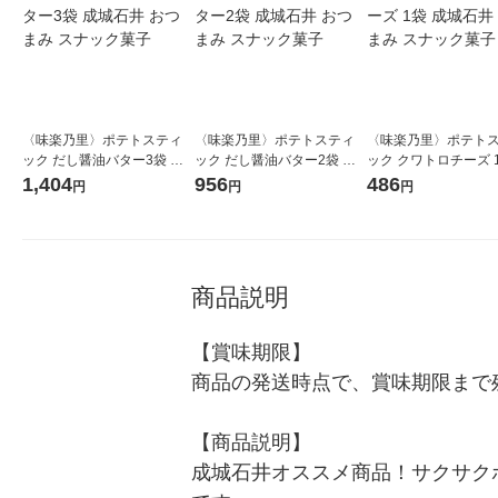
〈味楽乃里〉ポテトスティ
〈味楽乃里〉ポテトスティ
〈味楽乃里〉ポテト
ック だし醤油バター3袋 成
ック だし醤油バター2袋 成
ック クワトロチーズ 
城石井 おつまみ スナック菓
城石井 おつまみ スナック菓
城石井 おつまみ スナ
1,404
956
486
円
円
円
子
子
子
商品説明
【賞味期限】

商品の発送時点で、賞味期限まで残
【商品説明】

成城石井オススメ商品！サクサク