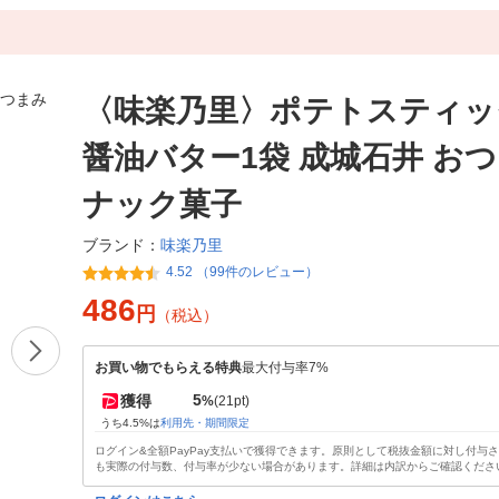
〈味楽乃里〉ポテトスティッ
醤油バター1袋 成城石井 おつ
ナック菓子
味楽乃里
ブランド：
4.52 （99件のレビュー）
486
円
（税込）
お買い物でもらえる特典
最大付与率7%
5
獲得
%
(21pt)
うち4.5%は
利用先・期間限定
ログイン&全額PayPay支払いで獲得できます。原則として税抜金額に対し付与
も実際の付与数、付与率が少ない場合があります。詳細は内訳からご確認くださ