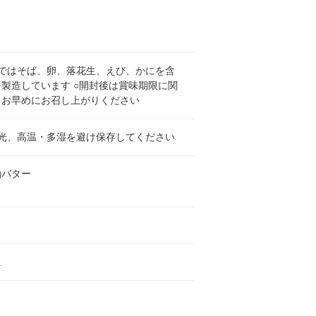
場ではそば、卵、落花生、えび、かにを含
製造しています ○開封後は賞味期限に関
、お早めにお召し上がりください
日光、高温・多湿を避け保存してください
油バター
里