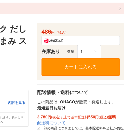
ク だし
486
円
（税込）
まみ ス
5
%
(21pt)
在庫あり
1
数量
カートに入れる
配送情報・送料について
この商品は
LOHACO
が販売・発送します。
内訳を見る
最短翌日お届け
3,780
550
無料
円
(税込)以上で基本配送料
円
(税込)
されます。表示より
い。
配送料について
※
一部の商品につきましては、基本配送料を当社が負担