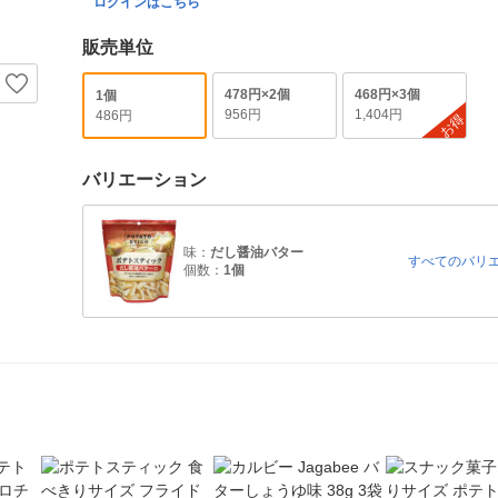
ログインはこちら
販売単位
478円×2個
468円×3個
1個
956円
1,404円
486円
お得
バリエーション
味：
だし醤油バター
すべてのバリ
個数：
1個