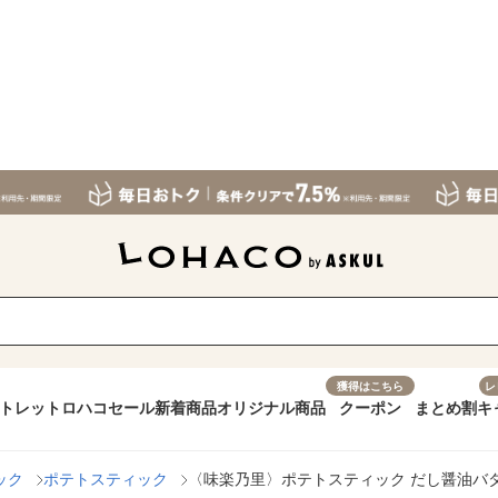
獲得はこちら
レ
トレット
ロハコセール
新着商品
オリジナル商品
クーポン
まとめ割
キ
ック
ポテトスティック
〈味楽乃里〉ポテトスティック だし醤油バタ