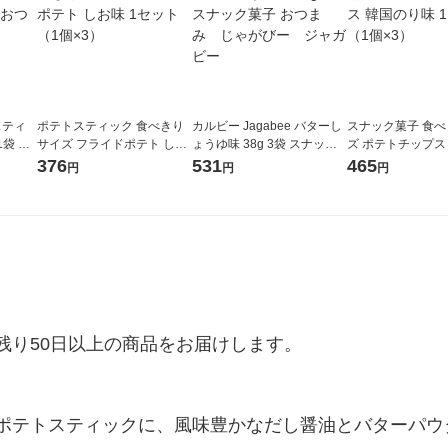
スティ
ポテトスティック 食べきり
カルビー Jagabee バターし
スナック菓子 食
1袋 成
サイズ フライドポテト しお
ょうゆ味 38g 3袋 スナック
ズ ポテトチップス
ック菓
味 1セット（1個×3）
菓子 おつまみ じゃがび
味 1セット（1個×
376
531
465
円
円
円
ー ジャガビー
り50日以上の商品をお届けします。

ポテトスティックに、風味豊かなだし醤油とバターパウ