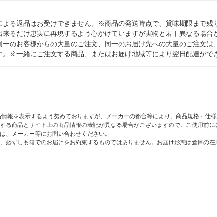
による返品はお受けできません。※商品の発送時点で、賞味期限まで残り
出来るだけ忠実に再現するよう心がけていますが実物と若干異なる場合
同一のお客様からの大量のご注文、同一のお届け先への大量のご注文は
す。※一緒にご注文する商品、またはお届け地域等により翌日配達がで
商品情報を表示するよう努めておりますが、メーカーの都合等により、商品規格・仕
する商品とサイト上の商品情報の表記が異なる場合がございますので、ご使用前に
は、メーカー等にお問い合わせください。
、必ずしも箱でのお届けをお約束するものではありません。お届け形態は倉庫の在