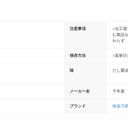
注意事項
○当工
む製品を
わらず
保存方法
○直射
味
だし醤
メーカー名
千年屋
ブランド
味楽乃