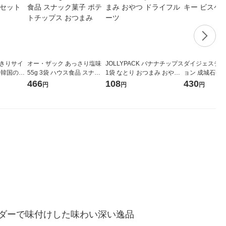
べきりサイ
オー・ザック あっさり塩味
JOLLYPACK バナナチップス
ダイジェスティブ
 韓国のり
55g 3袋 ハウス食品 スナッ
1袋 なとり おつまみ おやつ
ョン 成城石井 
3）
ク菓子 ポテトチップス おつ
ドライフルーツ
ケット
466
108
430
円
円
円
まみ
ダーで味付けした味わい深い逸品