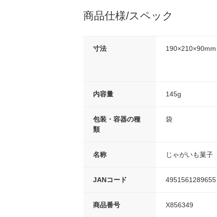
商品仕様/スペック
寸法
190×210×90mm
内容量
145g
包装・容器の種
袋
類
名称
じゃがいも菓子
JANコード
4951561289655
商品番号
X856349