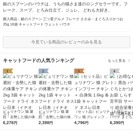
銀のスプーンのパウチは、うちの猫さま達のロングセラーです。フ
レーク、スープ、とろみ仕立て、ジュレ。 どれも大好き。
購入商品：銀のスプーン 三ツ星グルメ フレーク ささみ・まぐろ入りかつお
35g 16袋 キャットフード ウェット パウチ
今見ている商品のレビューのみを見る
キャットフードの人気ランキング
もっと見る
1
2
3
4
ピュリナワン 猫 避
ピュリナワン 猫 避
（セット品）ピュリナ
（お得なセッ
妊・去勢した猫の体重
妊・去勢した猫の体重
ワン 猫 グレインフリ
パウチ まぐろ
ケア チキン 2kg 3袋
6,276
ケア チキン 2kg 1袋
2,398
ー チキン ＋ 白身魚 1.
4,796
お かつお節 し
6,390
円
円
円
円
キャットフード ドラ
キャットフード ドラ
6kg 各1袋 キャットフ
さみ 舌平目 