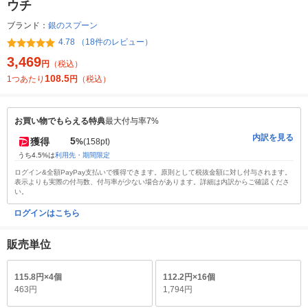
ウチ
ブランド：
銀のスプーン
4.78 （18件のレビュー）
3,469
円
（税込）
108.5
1つあたり
円
（税込）
お買い物でもらえる特典
最大付与率7%
内訳を見る
5
獲得
%
(158pt)
うち4.5%は
利用先・期間限定
ログイン&全額PayPay支払いで獲得できます。原則として税抜金額に対し付与されます。
表示よりも実際の付与数、付与率が少ない場合があります。詳細は内訳からご確認くださ
い。
ログインはこちら
販売単位
115.8円×4個
112.2円×16個
463円
1,794円