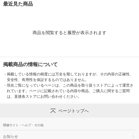
イ ネスレ日本（イチ
イ ネスレ日本（イチ
ード ネスレ日本
入り 総合栄養食
最近見た商品
オシ）
オシ）
（6種×各12
商品を閲覧すると履歴が表示されます
掲載商品の情報について
・
掲載している情報の精度には万全を期しておりますが、その内容の正確性、
安全性、有用性を保証するものではありません。
・
現在ご覧になっているページは、この商品を取り扱うストアによって運営さ
れています。ページに記載されている内容や商品、ご購入に関するご質問
は、直接各ストアにお問い合わせください。
ページトップへ
関連サイト・ヘルプ・その他
お知らせ