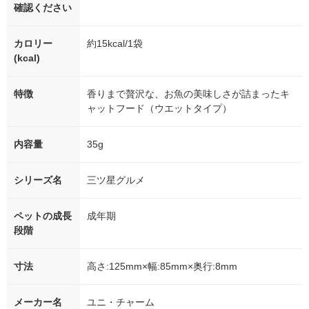
確認ください
カロリー
約15kcal/1袋
(kcal)
特徴
香りまで贅沢な、お魚の美味しさが詰まったキ
ャットフード（ウエットタイプ）
内容量
35g
シリーズ名
三ツ星グルメ
ペットの成長
成年期
段階
寸法
高さ:125mm×幅:85mm×奥行:8mm
メーカー名
ユニ・チャーム