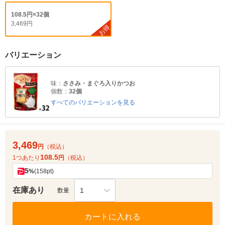
108.5円×32個
3,469円
お得
バリエーション
味：
ささみ・まぐろ入りかつお
個数：
32個
すべてのバリエーションを見る
3,469
円
（税込）
108.5
1つあたり
円
（税込）
5
%
(158pt)
在庫あり
1
数量
カートに入れる