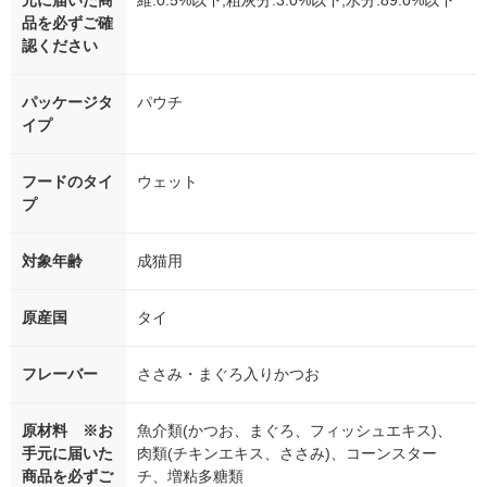
元に届いた商
維:0.5%以下,粗灰分:3.0%以下,水分:89.0%以下
品を必ずご確
認ください
パッケージタ
パウチ
イプ
フードのタイ
ウェット
プ
対象年齢
成猫用
原産国
タイ
フレーバー
ささみ・まぐろ入りかつお
原材料 ※お
魚介類(かつお、まぐろ、フィッシュエキス)、
手元に届いた
肉類(チキンエキス、ささみ)、コーンスター
商品を必ずご
チ、増粘多糖類