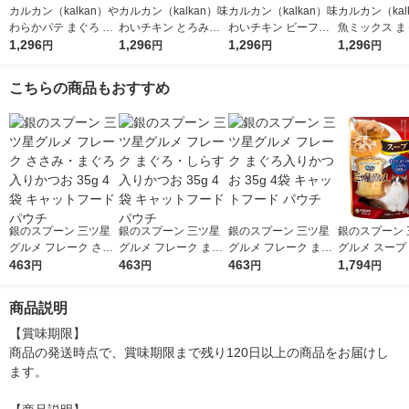
カルカン（kalkan）や
カルカン（kalkan）味
カルカン（kalkan）味
カルカン（kal
わらかパテ まぐろ た
わいチキン とろみ仕
わいチキン ビーフ入
魚ミックス ま
い入り 着色料・発色
1,296
立て 60g 12袋 マース
1,296
り とろみ仕立て 60g
1,296
かつお・たい入
1,296
円
円
円
円
剤 無添加 60g 12袋 キ
ジャパン キャットフ
12袋 マースジャパン
リー仕立て 60
ャットフード ウェッ
ード ウェット
キャットフード ウェ
キャットフード
こちらの商品もおすすめ
ト
ット
ット
銀のスプーン 三ツ星
銀のスプーン 三ツ星
銀のスプーン 三ツ星
銀のスプーン 
グルメ フレーク ささ
グルメ フレーク まぐ
グルメ フレーク まぐ
グルメ スープ
み・まぐろ入りかつお
463
ろ・しらす入りかつお
463
ろ入りかつお 35g 4袋
463
ろ・かつおに
1,794
円
円
円
円
35g 4袋 キャットフー
35g 4袋 キャットフー
キャットフード パウ
白身魚入 35g 
ド パウチ
ド パウチ
チ
ャットフード 
商品説明
ト パウチ
【賞味期限】

商品の発送時点で、賞味期限まで残り120日以上の商品をお届けし
ます。
