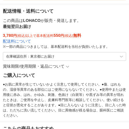
配送情報・送料について
この商品は
LOHACO
が販売・発送します。
最短翌日お届け
3,780
550
無料
円
(税込)以上で基本配送料
円
(税込)
配送料について
※
一部の商品につきましては、基本配送料を当社が負担いたします。
在庫確認住所：東京都にお届け
賞味期限/使用期限・返品について
ご購入について
●お肌に異常が生じていないかよく注意して使用してください。●傷、はれも
の、湿疹等異常のある部位にはご使用にならないでください。●使用中または使
用後に赤み、はれ、かゆみ、刺激、色抜け（白斑等）や黒ずみ等の異常が現れ
たときは、ご使用を中止し、皮膚科専門医等に相談してください。使い続ける
と症状が悪化することがあります。●目に入らないように注意し、目に入った時
は、ただちに洗い流してください。目に異物感が残る場合は、眼科医にご相談
ください。
こちらの商品もおすすめ