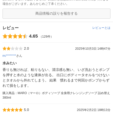
場合がございます。あらかじめご了承ください。
商品情報の誤りを報告する
レビュー
レビューとは
4.65
（129件）
2.0
2025年10月3日 14時47分
rrc********
さん
水みたい
香りも無ければ、粘りもない、清涼感も無い、 いざ洗おうとポンプ
を押すと水のような液体が出る。 出口にボディータオルをつけない
とタオルから外れてしまう。 結果 慣れるまで何回かポンプからず
れて損をします。
購入商品：MARO（マーロ）ボディソープ 全身用クレンジングソープ 詰め替え
380ml
5.0
2025年2月2日 18時13分