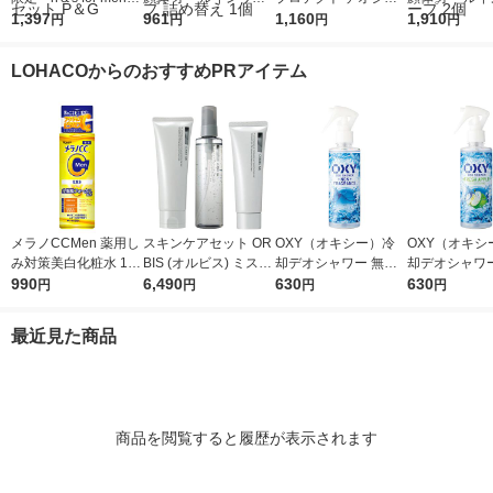
（エイチアンドエス）
1,397
全身洗浄料 清潔感の
961
ム 全身用 男性用 加齢
1,160
全身洗浄料 清
1,910
円
円
円
円
ゴールド2in1シャンプ
あるフルーティーサボ
臭 50g 2個 ロート製
あるフルーテ
ー オールドスパイス
ンの香り 大容量 750
薬
ン 大容量 750
LOHACOからのおすすめPRアイテム
本体＋つめかえセット
ml ボディソープ 詰め
替え ボディソ
P＆G
替え 1個
個
メラノCCMen 薬用し
スキンケアセット OR
OXY（オキシー）冷
OXY（オキシ
み対策美白化粧水 170
BIS (オルビス) ミスタ
却デオシャワー 無香
却デオシャワー
ml ロート製薬
990
ー3ステップセット メ
6,490
料 200ml 1個 ロート
630
ッシュアップ
630
円
円
円
円
ンズ 洗顔 化粧水 クリ
製薬
200ml 1個 
ーム
最近見た商品
商品を閲覧すると履歴が表示されます