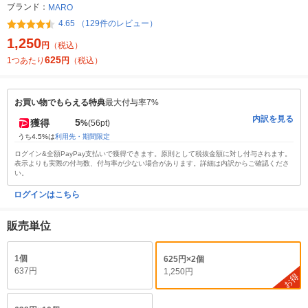
ブランド：
MARO
4.65 （129件のレビュー）
1,250
円
（税込）
625
1つあたり
円
（税込）
お買い物でもらえる特典
最大付与率7%
内訳を見る
5
獲得
%
(56pt)
うち4.5%は
利用先・期間限定
ログイン&全額PayPay支払いで獲得できます。原則として税抜金額に対し付与されます。
表示よりも実際の付与数、付与率が少ない場合があります。詳細は内訳からご確認くださ
い。
ログインはこちら
販売単位
1個
625円×2個
637円
1,250円
お得