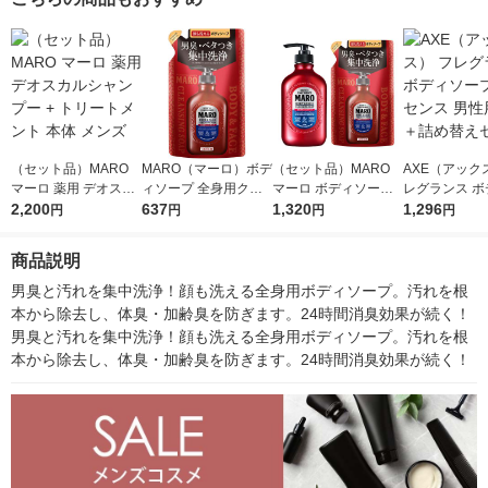
（セット品）MARO
MARO（マーロ）ボデ
（セット品）MARO
AXE（アック
マーロ 薬用 デオスカ
ィソープ 全身用クレ
マーロ ボディソープ
レグランス ボ
ルシャンプー + トリ
2,200
ンジングソープ 詰め
637
全身用クレンジングソ
1,320
ープ エッセン
1,296
円
円
円
円
ートメント 本体 メン
替え 380ml
ープ ポンプ 本体 + 詰
用 本体＋詰め
ズ
め替え メンズ
ット
商品説明
男臭と汚れを集中洗浄！顔も洗える全身用ボディソープ。汚れを根
本から除去し、体臭・加齢臭を防ぎます。24時間消臭効果が続く！
男臭と汚れを集中洗浄！顔も洗える全身用ボディソープ。汚れを根
本から除去し、体臭・加齢臭を防ぎます。24時間消臭効果が続く！