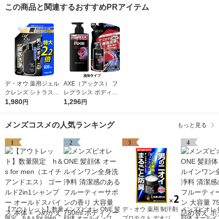
この商品と関連するおすすめPRアイテム
デ・オウ 薬用ジェル
AXE（アックス） フ
クレンズ シトラスハ
レグランス ボディソ
ーブの香り 特大 詰め
1,980
ープ エッセンス 男性
1,296
円
円
替え用 930ml EC専売
用 本体＋詰め替えセ
品 ロート製薬
ット
メンズコスメの人気ランキング
もっと見る
1
2
3
4
【アウトレット】数量
メンズビオレ ONE 髪
デ・オウ 薬用 制汗剤
メンズビオレ O
限定 h＆s for men
顔体 オールインワン
プロテクト デオジャ
顔体 オールイ