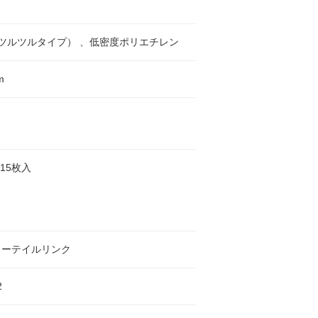
（ツルツルタイプ） 、低密度ポリエチレン
m
/15枚入
リーテイルリンク
2