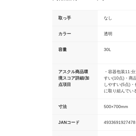
取っ手
なし
カラー
透明
容量
30L
アスクル商品環
・容器包装11:
境スコア詳細/加
すい(10点)・
点項目
しやすい(5点)・
に取り組んでいる(
寸法
500×700mm
JANコード
4933691927478