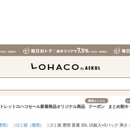
獲得はこちら
レ
トレット
ロハコセール
新着商品
オリジナル商品
クーポン
まとめ割
キ
透明）
ゴミ袋（透明）
ゴミ袋 透明 普通 30L 15枚入×3パック 