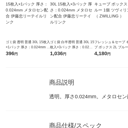
ゴミ袋 透明 普通 30L 15枚入
ゴミ袋 白半透明 普通 30L 15
フレッシュ＆セーブ 
×1パック 厚さ：0.024mm メ
枚入×3パック 厚さ：0.024m
ブ ボックス 2L ブルー
タロセン配合 伊藤忠リーテ
m メタロセン配合 伊藤忠リ
ツヴィリング （ ZWIL
396
1,036
4,180
円
円
円
イルリンク
ーテイルリンク
）
商品説明
透明。厚さ0.024mm。メタロ
商品仕様/スペック