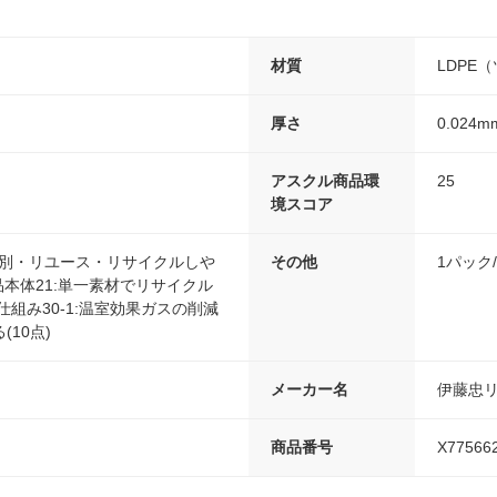
材質
LDPE
厚さ
0.024m
アスクル商品環
25
境スコア
分別・リユース・リサイクルしや
その他
1パック
商品本体21:単一素材でリサイクル
仕組み30-1:温室効果ガスの削減
10点)
メーカー名
伊藤忠
商品番号
X77566