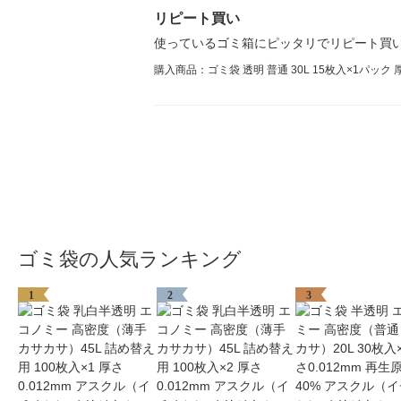
リピート買い
使っているゴミ箱にピッタリでリピート買
購入商品：ゴミ袋 透明 普通 30L 15枚入×1パック
ゴミ袋の人気ランキング
1
2
3