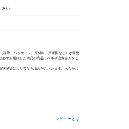
ださい。
様（容量、パッケージ、原材料、原産国など）が変更
は必ずお届けした商品の商品ラベルや注意書きをご
庫状況等により異なる場合がございます。あらかじ
レビューとは