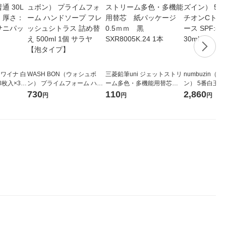
オワイナ 白
WASH BON（ウォシュボ
三菱鉛筆uni ジェットストリ
numbuzin（
10枚入×3パ
ン） プライムフォーム ハン
ーム多色・多機能用替芯
ン） 5番白玉
mm 日本サ
ドソープ フレッシュシトラ
紙パッケージ 0.5ｍｍ 黒
トーンアップベー
730
110
2,860
円
円
円
ス 詰め替え 500ml 1個 サラ
SXR8005K.24 1本
+ PA：++++ 30
ヤ 【泡タイプ】