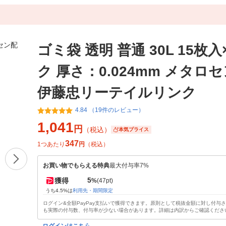
ゴミ袋 透明 普通 30L 15枚入
ク 厚さ：0.024mm メタロ
伊藤忠リーテイルリンク
4.84 （19件のレビュー）
1,041
円
（税込）
本気プライス
347
1つあたり
円
（税込）
お買い物でもらえる特典
最大付与率7%
5
獲得
%
(47pt)
うち4.5%は
利用先・期間限定
ログイン&全額PayPay支払いで獲得できます。原則として税抜金額に対し付与
も実際の付与数、付与率が少ない場合があります。詳細は内訳からご確認くださ