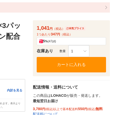
×3パッ
1,041
円
（税込）
本気プライス
347
セン配合
1つあたり
円
（税込）
5
%
(47pt)
在庫あり
1
数量
カートに入れる
配送情報・送料について
内訳を見る
この商品は
LOHACO
が販売・発送します。
最短翌日お届け
されます。表示より
い。
3,780
550
無料
円
(税込)以上で基本配送料
円
(税込)
配送料について