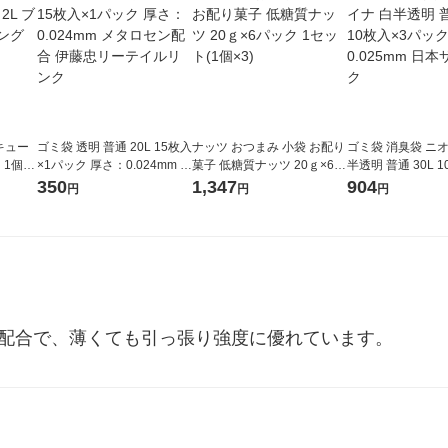
キュー
ゴミ袋 透明 普通 20L 15枚入
ナッツ おつまみ 小袋 お配り
ゴミ袋 消臭袋 ニ
 1個
×1パック 厚さ：0.024mm メ
菓子 低糖質ナッツ 20ｇ×6パ
半透明 普通 30L 
LING
タロセン配合 伊藤忠リーテ
ック 1セット(1個×3)
ック 厚さ：0.025
350
1,347
904
円
円
円
イルリンク
ニパック
セン配合で、薄くても引っ張り強度に優れています。