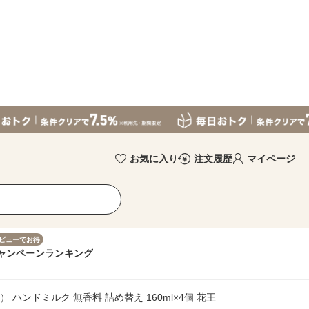
お気に入り
注文履歴
マイページ
ビューでお得
ャンペーン
ランキング
ス） ハンドミルク 無香料 詰め替え 160ml×4個 花王