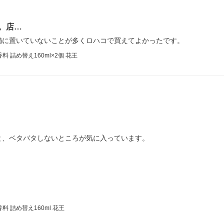
。店…
舗に置いていないことが多くロハコで買えてよかったです。
料 詰め替え160ml×2個 花王
と、ベタバタしないところが気に入っています。
料 詰め替え160ml 花王