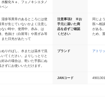
、水酸化Ｎａ、フェノキシエタノ
ラベン
、湿疹等異常のあるところには使
注意事項2 ※お
同じよ
異常が生じていないかよく注意し
手元に届いた商
医へ相
わない時や、使用中、赤み、は
品を必ずご確認
がある
激、色抜け（白斑等）や黒ずみ等
ください
ため、
、また日光があたって
をぬりのばし、水または温水で流
ブランド
アトリ
ふいてください。よりしっとりと
お好みの場合は、乾いた手肌にぬ
流さずにお使いいただけます。
JANコード
490130