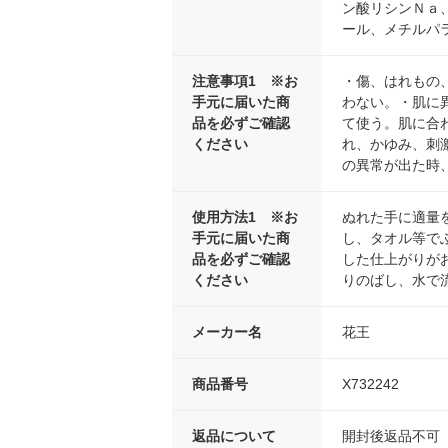
ン酸リシンＮａ
ール、メチルパ
注意事項1 ※お
・傷、はれもの
手元に届いた商
わない。・肌に
品を必ずご確認
て使う。肌に合
ください
れ、かゆみ、刺
の異常が出た時
使用方法1 ※お
ぬれた手に適量
手元に届いた商
し、タオル等で
品を必ずご確認
した仕上がりが
ください
りのばし、水で
メーカー名
花王
商品番号
X732242
返品について
開封後返品不可