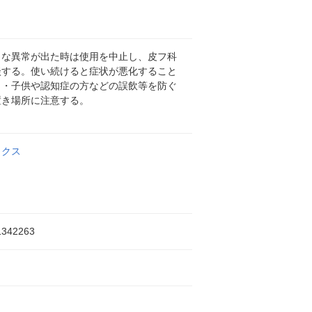
うな異常が出た時は使用を中止し、皮フ科
談する。使い続けると症状が悪化すること
。・子供や認知症の方などの誤飲等を防ぐ
置き場所に注意する。
ックス
1342263