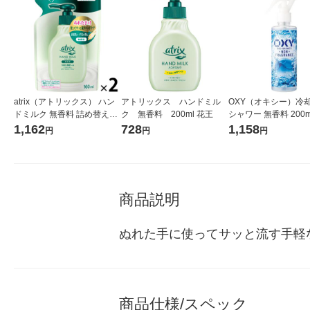
atrix（アトリックス） ハン
アトリックス ハンドミル
OXY（オキシー）冷
ドミルク 無香料 詰め替え16
ク 無香料 200ml 花王
シャワー 無香料 200m
0ml×2個 花王
ロート製薬
1,162
728
1,158
円
円
円
商品説明
ぬれた手に使ってサッと流す手軽
商品仕様/スペック