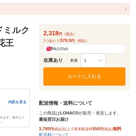
ンドミルク
2,318
円
（税込）
579.5
 花王
1つあたり
円
（税込）
5
%
(105pt)
在庫あり
1
数量
カートに入れる
内訳を見る
配送情報・送料について
この商品は
LOHACO
が販売・発送します。
されます。表示より
最短翌日お届け
い。
3,780
550
無料
円
(税込)以上で基本配送料
円
(税込)
配送料について