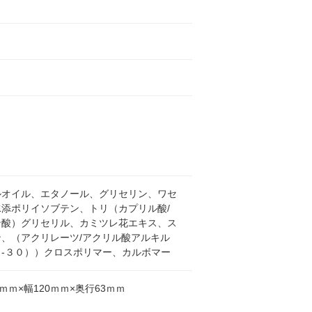
ルオイル、エタノール、グリセリン、ワセ
水添ポリイソブテン、トリ（カプリル酸/
ン酸）グリセリル、カミツレ花エキス、ス
ン、（アクリレーツ/アクリル酸アルキル
０-３０））クロスポリマー、カルボマー
0ｍｍ×幅120ｍｍ×奥行63ｍｍ