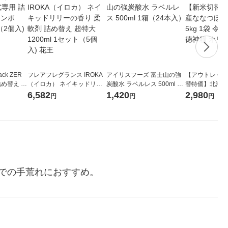
ck ZER
フレアフレグランス IROKA
アイリスフーズ 富士山の強
【アウトレット
詰め替え メ
（イロカ） ネイキッドリリ
炭酸水 ラベルレス 500ml 1
替特価】北海道
 1セット
ーの香り 柔軟剤 詰め替え 超
箱（24本入）
し 無洗米 5kg
6,582
1,420
2,980
円
円
円
 花王
特大 1200ml 1セット（5個
米 木徳神糧 オ
入) 花王
での手荒れにおすすめ。