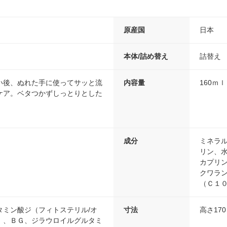
原産国
日本
本体/詰め替え
詰替え
い後、ぬれた手に使ってサッと流
内容量
160ｍｌ
ケア。ベタつかずしっとりとした
成分
ミネラ
リン、
カプリ
クワラ
（Ｃ１
タミン酸ジ（フィトステリル/オ
寸法
高さ17
）、ＢＧ、ジラウロイルグルタミ