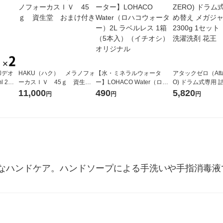
却デオ
HAKU（ハク） メラノフォ
【水・ミネラルウォータ
アタックゼロ（Atta
l 2個
ーカスＩＶ 45ｇ 資生
ー】LOHACO Water（ロハ
O) ドラム式専用 
堂 おまけ付き
コウォーター）2L ラベルレ
ガジャンボ 2300g
11,000
490
5,820
円
円
円
ス 1箱（5本入）（イチオ
（2個入) 洗濯洗剤
シ） オリジナル
なハンドケア。ハンドソープによる手洗いや手指消毒液