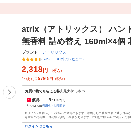
atrix（アトリックス） ハ
無香料 詰め替え 160ml×4個
アトリックス
ブランド：
4.62 （101件のレビュー）
2,318
円
（税込）
579.5
1つあたり
円
（税込）
お買い物でもらえる特典
最大付与率7%
5
獲得
%
(105pt)
うち4.5%は
利用先・期間限定
ログイン&全額PayPay支払いで獲得できます。原則として税抜金額に対し付与
も実際の付与数、付与率が少ない場合があります。詳細は内訳からご確認くださ
ログインはこちら