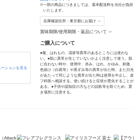
※
一部の商品につきましては、基本配送料を当社が負担
いたします。
在庫確認住所：東京都にお届け
賞味期限/使用期限・返品について
ご購入について
●傷、はれもの、湿疹等異常のあるところには使わな
い。●肌に異常が生じていないかよく注意して使う。肌
に合わない時や、使用中、赤み、はれ、かゆみ、刺激、
エーションを見る
色抜け（白斑等）や黒ずみ等の異常が出た時、また日光
があたって同じような異常が出た時は使用を中止し、皮
フ科医へ相談する。使い続けると症状が悪化することが
ある。●子供や認知症の方などの誤飲等を防ぐため、置
き場所に注意する。