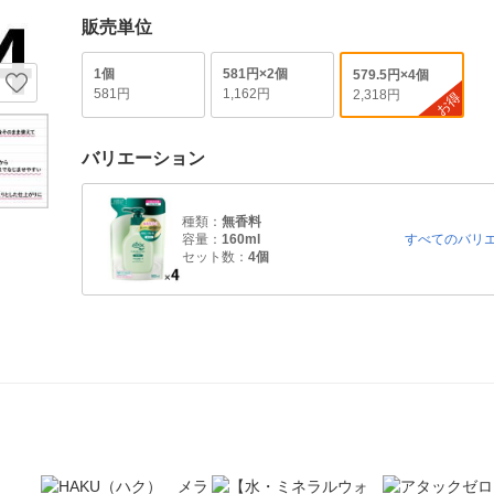
販売単位
1個
581円×2個
579.5円×4個
581円
1,162円
2,318円
お得
バリエーション
種類：
無香料
容量：
160ml
すべてのバリ
セット数：
4個