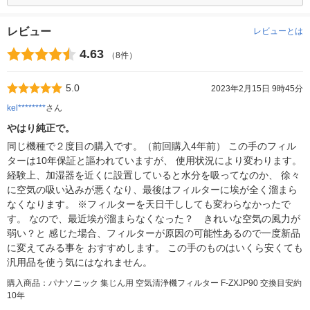
レビュー
レビューとは
4.63
（8件）
5.0
2023年2月15日 9時45分
kel********
さん
やはり純正で。
同じ機種で２度目の購入です。（前回購入4年前） この手のフィル
ターは10年保証と謳われていますが、 使用状況により変わります。
経験上、加湿器を近くに設置していると水分を吸ってなのか、 徐々
に空気の吸い込みが悪くなり、最後はフィルターに埃が全く溜まら
なくなります。 ※フィルターを天日干ししても変わらなかったで
す。 なので、最近埃が溜まらなくなった？ きれいな空気の風力が
弱い？と 感じた場合、フィルターが原因の可能性あるので一度新品
に変えてみる事を おすすめします。 この手のものはいくら安くても
汎用品を使う気にはなれません。
購入商品：パナソニック 集じん用 空気清浄機フィルター F-ZXJP90 交換目安約
10年