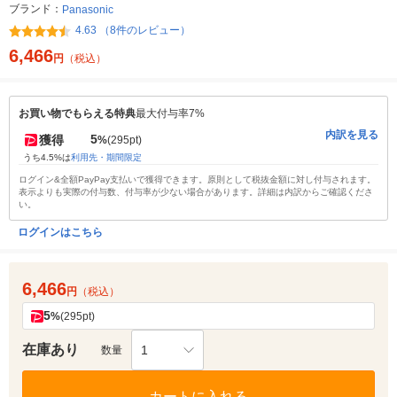
ブランド：
Panasonic
4.63 （8件のレビュー）
6,466
円
（税込）
お買い物でもらえる特典
最大付与率7%
内訳を見る
5
獲得
%
(295pt)
うち4.5%は
利用先・期間限定
ログイン&全額PayPay支払いで獲得できます。原則として税抜金額に対し付与されます。
表示よりも実際の付与数、付与率が少ない場合があります。詳細は内訳からご確認くださ
い。
ログインはこちら
6,466
円
（税込）
5
%
(295pt)
在庫あり
1
数量
カートに入れる