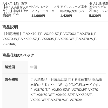
【水・ミネラルウォー
HAKU（ハク） メラ
アイリスフーズ 富士
アタックゼロ（A
ター】LOHACO Wate
ノフォーカスＩＶ 4
山の強炭酸水 ラベル
ZERO) ドラ
r（ロハコウォータ
490
5ｇ 資生堂 おまけ
11,000
レス 500ml 1箱（24
1,420
詰め替え メガ
5,820
円
円
円
円
ー）2L ラベルレス 1
付き
本入）
ボ 2300g 1
箱（5本入）（イチオ
個入) 洗濯洗剤
商品説明
シ） オリジナル
【対応機種】F-VXK70-T,F-VXJ90-SZ,F-VC70XJ,F-VXJ70-K,F-
VXK70-W,F-VXK90-SZ,F-VXK80S,F-VXJ90-WZ,F-VXJ70-W,F-
VC70XK,
商品仕様/スペック
製造国
中国
適合機種
この消耗品・付属品に対応する本体商品 ※品番
末尾の「-K」や「-W」などは色柄コードです。
F-VXK70-T/F-VXJ90-SZ/F-VC70XJ/F-VXJ70-
K/F-VXK70-W/F-VXK90-SZ/F-VXK80S/F-
VXJ90-WZ/F-VXJ70-W/F-VC70XK