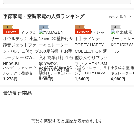
季節家電・空調家電の人気ランキング
もっと見る
1
2
3
4
8%OFF
30%OFF
ハンディファン オウ
YAMAZEN 18cm DC
【アウトレット】ラド
小泉成器 壁掛
ルテック 小型静音ジ
壁掛けサーキュレータ
ンナ TOFFY HAPPY
キュレーター K
ェットファン ペルチ
3,278
ー 360度首振り お手
8,980
COLLECTION 薄型ひ
1,540
7W 1台 セー
4,980
円
円
円
円
ェ付き ブルーグレー
入れ簡単仕様 全分解
んやりフックファン H
OWL-HF09-BL
YWRX-BMD183(W) 1
FN2-SML 1個
最近見た商品
台 セール
商品を閲覧すると履歴が表示されます