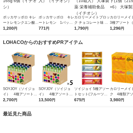
ポッカサッポロ キレ
ポッカサッポロ キレ
カロリーメイトブロッ
カロリーメイ
ートレモンクエン酸2
ートレモン 1パック
ク チョコレート味 1
3種アソート（
700ゼリー165g 6個
1,200
（6本入）（イチオ
771
セット（10箱入） 大
1,790
個） 1セット(
1,296
円
円
円
円
（イチオシ）
シ）
塚製薬 栄養補助食品
5g）×6） 大
（イチオシ）
LOHACOからのおすすめPRアイテム
SOYJOY（ソイジョ
SOYJOY（ソイジョ
ソイジョイ 5種アソー
カロリーメイ
イ） 4種アソートセ
イ） 4種アソート
トセット(フルーツ＆
ク 4種類ア
ット 1箱（20本入）
2,700
1セット（1箱（20本
13,500
ベイクドチーズ・バナ
675
（チーズ・チ
3,980
円
円
円
円
大塚製薬
入）×5） 大塚製薬
ナ・ホワイトチョコ＆
ープル・バニラ
レモン・サツマイモ・
箱） 20 箱
最近見た商品
イチジク＆レーズン
薬 栄養補助食
各1本)