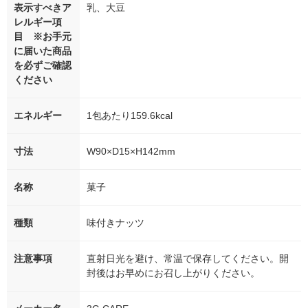
表示すべきア
乳、大豆
レルギー項
目 ※お手元
に届いた商品
を必ずご確認
ください
エネルギー
1包あたり159.6kcal
寸法
W90×D15×H142mm
名称
菓子
種類
味付きナッツ
注意事項
直射日光を避け、常温で保存してください。開
封後はお早めにお召し上がりください。