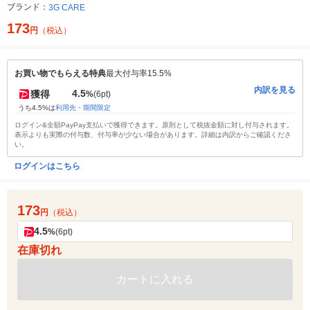
ブランド：
3G CARE
173
円
（税込）
お買い物でもらえる特典
最大付与率15.5%
内訳を見る
4.5
獲得
%
(6pt)
うち4.5%は
利用先・期間限定
ログイン&全額PayPay支払いで獲得できます。原則として税抜金額に対し付与されます。
表示よりも実際の付与数、付与率が少ない場合があります。詳細は内訳からご確認くださ
い。
ログインはこちら
173
円
（税込）
4.5
%
(6pt)
在庫切れ
カートに入れる