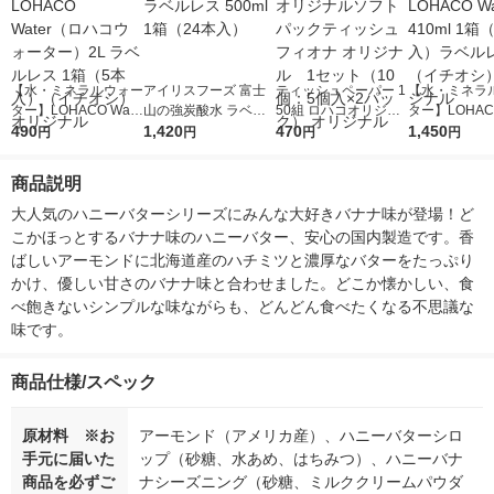
【水・ミネラルウォー
アイリスフーズ 富士
ティッシュペーパー 1
【水・ミネラ
ター】LOHACO Wate
山の強炭酸水 ラベル
50組 ロハコオリジナ
ター】LOHACO
r（ロハコウォータ
490
レス 500ml 1箱（24
1,420
ルソフトパックティッ
470
r 410ml 1箱
1,450
円
円
円
円
ー）2L ラベルレス 1
本入）
シュ フィオナ オリジ
入）ラベルレ
箱（5本入）（イチオ
ナル 1セット（10
オシ） オリジ
商品説明
シ） オリジナル
個：5個入×2パック）
オリジナル
大人気のハニーバターシリーズにみんな大好きバナナ味が登場！ど
こかほっとするバナナ味のハニーバター、安心の国内製造です。香
ばしいアーモンドに北海道産のハチミツと濃厚なバターをたっぷり
かけ、優しい甘さのバナナ味と合わせました。どこか懐かしい、食
べ飽きないシンプルな味ながらも、どんどん食べたくなる不思議な
味です。
商品仕様/スペック
原材料 ※お
アーモンド（アメリカ産）、ハニーバターシロ
手元に届いた
ップ（砂糖、水あめ、はちみつ）、ハニーバナ
商品を必ずご
ナシーズニング（砂糖、ミルククリームパウダ