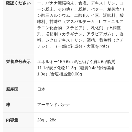
確認ください
ー、バナナ濃縮粉末、食塩、デキストリン、コ
ーン粉末、その他）、粉糖、バター、精製塩/リ
ン酸三カルシウム、二酸化ケイ素、調味料、酸
味料、甘味料（アスパルテーム・L-フェニルア
ラニン化合物、ステビア）、乳化剤、pH調整
剤、増粘剤（カラギナン、アラビアガム）、香
料、シクロデキストリン、酒精、着色料（クチ
ナシ）、（一部に乳成分・大豆を含む）
栄養成分表示
エネルギー159.6kcal/たんぱく質4.6g/脂質
11.1g/炭水化物11.3g（糖質9.4g/食物繊維
1.9g）/食塩相当量0.06g
原産国
日本
味
アーモンドバナナ
内容量
28g 、28g