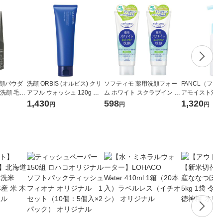
洗顔パウダ
洗顔 ORBIS (オルビス) クリ
ソフティモ 薬用洗顔フォー
FANCL（ファ
L 洗顔 毛穴
アフル ウォッシュ 120g 洗
ム ホワイト スクラブイン 15
アモイスト泡洗顔
洗顔料 洗顔
顔フォーム ニキビ 毛穴ケア
0g×2個 皮脂 黒ずみ 角質ケ
（約60回分）
1,430
598
1,320
円
円
円
角栓 炭]
ア