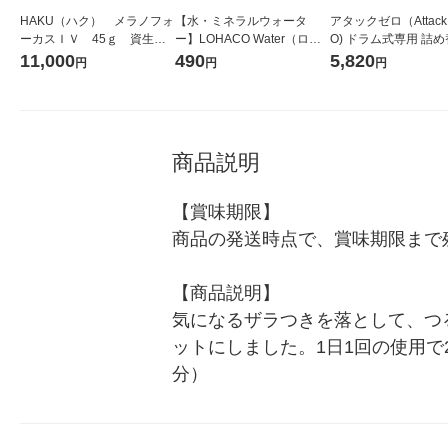
HAKU（ハク） メラノフォ
【水・ミネラルウォータ
アタックゼロ（Attack
ーカスＩＶ 45ｇ 資生
ー】LOHACO Water（ロハ
O) ドラム式専用 詰め
堂 おまけ付き
コウォーター）2L ラベルレ
ガジャンボ 2300g 1
11,000
490
5,820
円
円
円
ス 1箱（5本入）（イチオ
（2個入) 洗濯洗剤 花
シ） オリジナル
商品説明
【賞味期限】

商品の発送時点で、賞味期限まで残
【商品説明】

気になるザラつきを落として、つ
ットにしました。1日1回の使用
分）