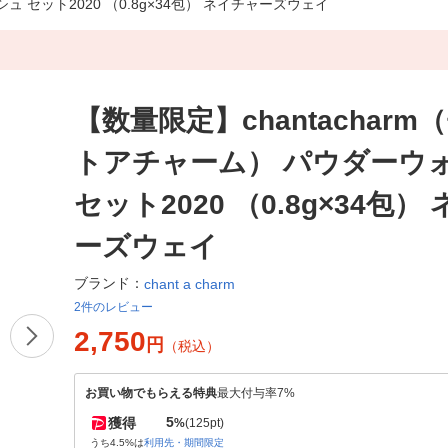
ュ セット2020 （0.8g×34包） ネイチャーズウェイ
【数量限定】chantacharm
トアチャーム） パウダーウ
セット2020 （0.8g×34包）
ーズウェイ
ブランド：
chant a charm
2件のレビュー
2,750
円
（税込）
お買い物でもらえる特典
最大付与率7%
5
獲得
%
(125pt)
うち4.5%は
利用先・期間限定