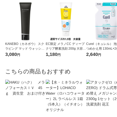
KANEBO（カネボウ） スク
EC限定 メラノCC ディープ
Curel（キュレル） 
ラビング マッド ウォッシュ
クリア酵素洗顔 200g 大容量
つめかえ用 130mL×2
130g
洗顔フォーム ロート製薬
王 敏感肌 （イチオシ
3,080
1,180
2,640
円
円
円
まけ付き
こちらの商品もおすすめ