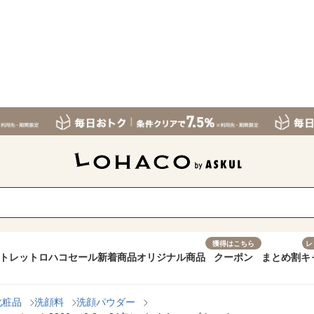
獲得はこちら
レ
トレット
ロハコセール
新着商品
オリジナル商品
クーポン
まとめ割
キ
化粧品
洗顔料
洗顔パウダー