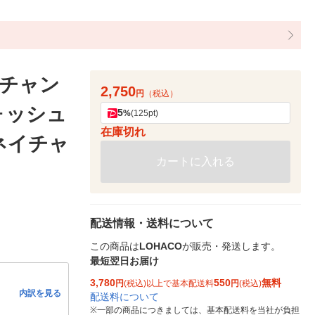
（チャン
2,750
円
（税込）
ォッシュ
5
%
(125pt)
在庫切れ
 ネイチャ
カートに入れる
配送情報・送料について
この商品は
LOHACO
が販売・発送します。
最短翌日お届け
3,780
550
無料
円
(税込)以上で基本配送料
円
(税込)
内訳を見る
配送料について
※
一部の商品につきましては、基本配送料を当社が負担