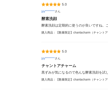
5.0
jyy********
さん
酵素洗顔
酵素洗顔は定期的に使うのが良いですね。
購入商品：【数量限定】chantacharm（チャントア
5.0
jyy********
さん
チャントアチャーム
黒ずみが気になるので色んな酵素洗顔を試
購入商品：【数量限定】chantacharm（チャントア