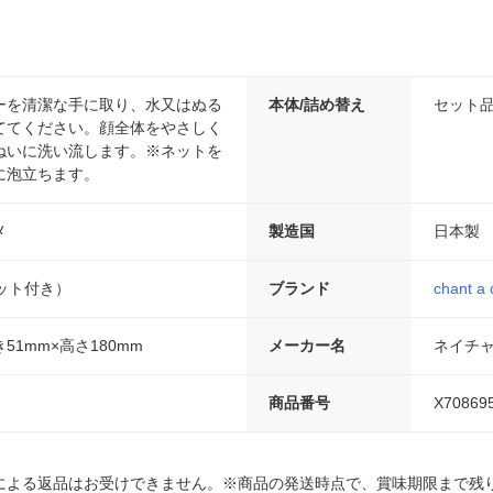
ーを清潔な手に取り、水又はぬる
本体/詰め替え
セット
ててください。顔全体をやさしく
ねいに洗い流します。※ネットを
に泡立ちます。
メ
製造国
日本製
ット付き）
ブランド
chant a
き51mm×高さ180mm
メーカー名
ネイチ
商品番号
X70869
による返品はお受けできません。※商品の発送時点で、賞味期限まで残り