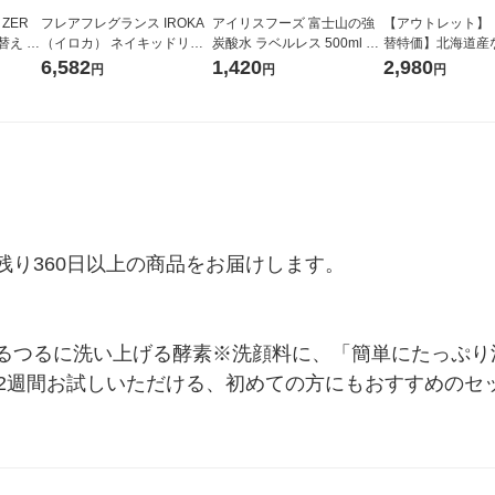
 ZER
フレアフレグランス IROKA
アイリスフーズ 富士山の強
【アウトレット】
替え メ
（イロカ） ネイキッドリリ
炭酸水 ラベルレス 500ml 1
替特価】北海道産
セット
ーの香り 柔軟剤 詰め替え 超
箱（24本入）
し 無洗米 5kg 1
6,582
1,420
2,980
円
円
円
王
特大 1200ml 1セット（5個
米 木徳神糧 オリ
入) 花王
り360日以上の商品をお届けします。

るつるに洗い上げる酵素※洗顔料に、「簡単にたっぷり
で2週間お試しいただける、初めての方にもおすすめのセ