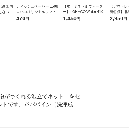
【新米切
ティッシュペーパー 150組
【水・ミネラルウォータ
【アウトレット
ななつぼ
ロハコオリジナルソフトパ
ー】LOHACO Water 410ml
替特価】北海道
袋 令和7年産
ックティッシュ フィオナ オ
1箱（20本入）ラベルレス
し 精白米 5kg
470
1,450
2,950
円
円
円
ジナル
リジナル 1セット（10個：
（イチオシ） オリジナル
米 木徳神糧 オ
5個入×2パック） オリジナ
ル
泡がつくれる泡立てネット」をセ
ットです。※パパイン（洗浄成