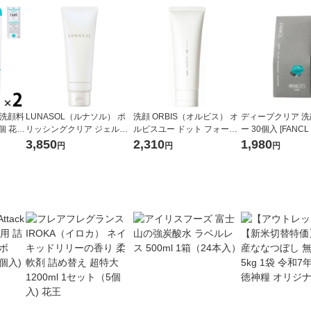
泡洗顔料
LUNASOL（ルナソル） ポ
洗顔 ORBIS（オルビス） オ
ディープクリア 
個 花
リッシングクリア ジェルウ
ルビスユー ドット フォーミ
ー 30個入 [FANC
） お
ォッシュ
ングウォッシュ 120g (医薬
無添加 酵素洗顔 
3,850
2,310
1,980
円
円
円
部外品) 洗顔フォーム 毛穴
石鹸 洗顔せっけん 