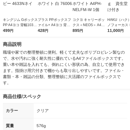
キングジム Gボックス
プラス PPボックスフ
コクヨ キャリーボッ
HAKU（ハク
PP A4ヨコ 背幅103m
ァイル+ A4ヨコ 背幅1
クス＜NEOS＞ A4ハ
ノフォーカス
m ネイビー 4633Nネ
499
00mm ホワイト 白 76
428
ーフ オフホワイト A4
895
5ｇ 資生堂
11,000
円
円
円
円
イ
006
PH-NELFM-W 1個
付き
商品説明
職場や家での整理整頓に便利。軽くて丈夫なポリプロピレン製なの
で、水や汚れに強く耐久性に優れているA4ファイルボックスです。
重い本や雑誌を入れても、倒れにくい形状の為、自立して使用でき
ます。指掛け用穴付きで棚からも取り出しやすいです。ファイル・
書類・本・雑誌の分類、整理整頓に大活躍のファイルボックスで
す。
商品仕様/スペック
カラー
クリア
質量
576g