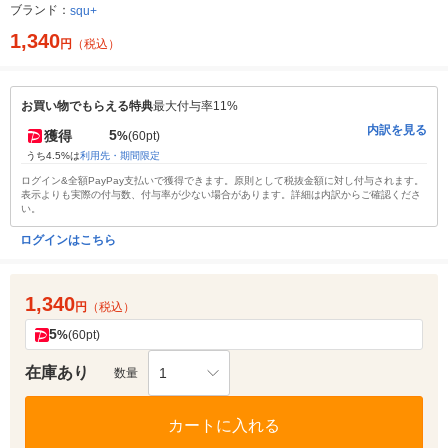
ブランド：
squ+
1,340
円
（税込）
お買い物でもらえる特典
最大付与率11%
内訳を見る
5
獲得
%
(60pt)
うち4.5%は
利用先・期間限定
ログイン&全額PayPay支払いで獲得できます。原則として税抜金額に対し付与されます。
表示よりも実際の付与数、付与率が少ない場合があります。詳細は内訳からご確認くださ
い。
ログインはこちら
1,340
円
（税込）
5
%
(60pt)
在庫あり
1
数量
カートに入れる