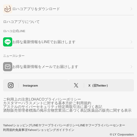
ロハコアプリをダウンロード
ロハコアプリについて
ロハコ公式LINE
お得な最新情報をLINEでお届けします
ニュースレター
お得な最新情報をメールでお届けします
Instagram
X（旧Twitter）
ご利用上の注意
LOHACOプライバシーポリシー
カスタマーハラスメントに対する基本方針
ご利用規約
アスクルのサイバーセキュリティ
特定商取引法に基づく表記
酒類販売管理者標識の掲示
古物営業法に基づく表記
医薬品の販売に関する表示
Yahoo!ショッピング
LINEヤフープライバシーポリシー
LINEヤフープライバシーセンター
利用規約
免責事項
Yahoo!ショッピングガイドライン
© LY Corporation