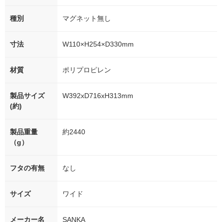
種別
マグネット無し
寸法
W110×H254×D330mm
材質
ポリプロピレン
製品サイズ
W392xD716xH313mm
(約)
製品重量
約2440
（g）
フタの有無
なし
サイズ
ワイド
メーカー名
SANKA