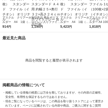
アスクル クリアーホ
無印良品 再生ポリプ
アスクル クリアーホ
アスクル クリ
ルダー A4 1袋（10
ロピレン入りファイル
ルダー A4 1箱（60
ルダー A4 10
0枚） スタンダー
914
ボックススタンダード
1,190
0枚） スタンダー
5,423
タンダード フ
1,818
円
円
円
円
ド ファイル（イチオ
Ａ４用 約幅２５×奥行
ド ファイル（イチオ
1セット（100
シ） オリジナル
３２×高さ２４ｃｍ ホ
シ） オリジナル
袋）（イチオシ
最近見た商品
ワイトグレー 良品計
リジナル
画
商品を閲覧すると履歴が表示されます
掲載商品の情報について
・
掲載している情報の精度には万全を期しておりますが、その内容の正確性、
安全性、有用性を保証するものではありません。
・
現在ご覧になっているページは、この商品を取り扱うストアによって運営さ
れています。ページに記載されている内容や商品、ご購入に関するご質問