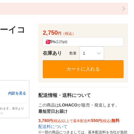
ューイコ
2,750
円
（税込）
5
%
(125pt)
在庫あり
1
数量
カートに入れる
内訳を見る
配送情報・送料について
この商品は
LOHACO
が販売・発送します。
されます。表示より
最短翌日お届け
い。
3,780
550
無料
円
(税込)以上で基本配送料
円
(税込)
配送料について
※
一部の商品につきましては、基本配送料を当社が負担