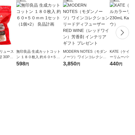
7
8
9
バリュース
無印良品 生成カットコット
MODERN NOTES（モダン
KATE（ケイト
 30P
ン １８０枚入 約６０×５０
ノーツ）ワインコレクショ
ーリムーバーN 2
・パフ）
ｍｍ 1セット（1個×2） 良品
ンリードディフューザー RE
bo（カネボウ
598
3,850
440
円
円
円
計画
D WINE（レッドワイン）芳
香剤 インテリア ギフト プレ
ゼント