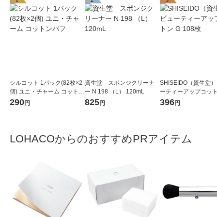
1
2
3
シルコット 1パック(82枚×2
資生堂 スポンジクリーナ
SHISEIDO（資生堂）
個) ユニ・チャーム コットン
ー N 198 （L） 120mL
ーティーアップコットン
パフ
08枚
290
825
396
円
円
円
LOHACOからのおすすめPRアイテム