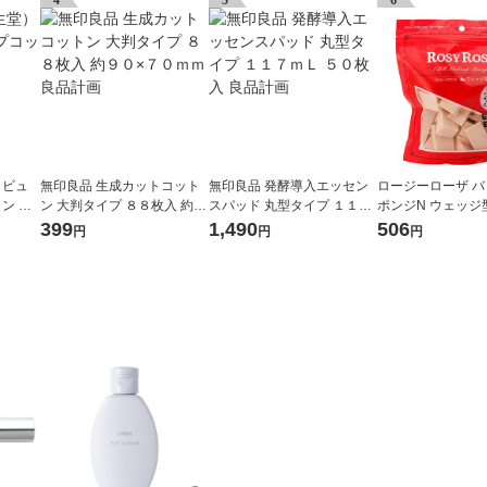
4
5
6
 ビュ
無印良品 生成カットコット
無印良品 発酵導入エッセン
ロージーローザ 
 G 1
ン 大判タイプ ８８枚入 約９
スパッド 丸型タイプ １１７
ポンジN ウェッジ型
０×７０ｍｍ 良品計画
ｍＬ ５０枚入 良品計画
（メイクスポンジ
399
1,490
506
円
円
円
シャンティ