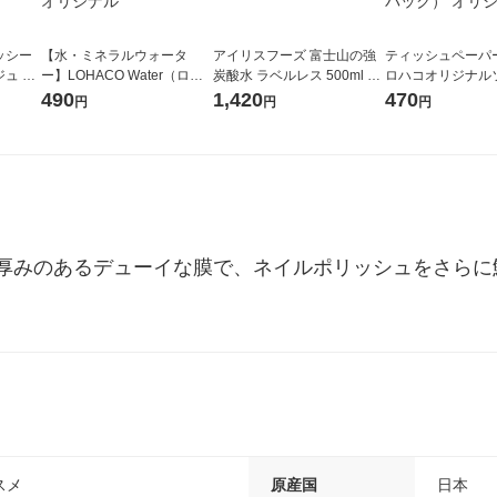
ッシー
【水・ミネラルウォータ
アイリスフーズ 富士山の強
ティッシュペーパー
ュ 10
ー】LOHACO Water（ロハ
炭酸水 ラベルレス 500ml 1
ロハコオリジナル
コウォーター）2L ラベルレ
箱（24本入）
ックティッシュ フ
490
1,420
470
円
円
円
ス 1箱（5本入）（イチオ
リジナル 1セット
シ） オリジナル
5個入×2パック）
ル
厚みのあるデューイな膜で、ネイルポリッシュをさらに
スメ
原産国
日本