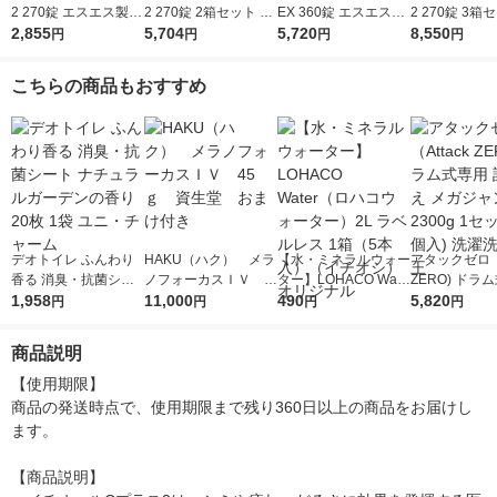
2 270錠 エスエス製薬
2 270錠 2箱セット エ
EX 360錠 エスエス製
2 270錠 3箱
しみ・そばかす 美白
2,855
スエス製薬 しみ・そ
5,704
薬 しみ・そばかす 美
5,720
スエス製薬 し
8,550
円
円
円
円
全身倦怠 二日酔い
ばかす 美白 全身倦怠
白 全身倦怠 二日酔
ばかす 美白 
【第3類医薬品】
二日酔い【第3類医薬
い おまけ付【第3類
二日酔い【第
こちらの商品もおすすめ
品】
医薬品】
品】
デオトイレ ふんわり
HAKU（ハク） メラ
【水・ミネラルウォー
アタックゼロ（A
香る 消臭・抗菌シー
ノフォーカスＩＶ 4
ター】LOHACO Wate
ZERO) ドラ
ト ナチュラルガーデ
1,958
5ｇ 資生堂 おまけ
11,000
r（ロハコウォータ
490
詰め替え メガ
5,820
円
円
円
円
ンの香り 20枚 1袋 ユ
付き
ー）2L ラベルレス 1
ボ 2300g 1
ニ・チャーム
箱（5本入）（イチオ
個入) 洗濯洗剤
商品説明
シ） オリジナル
【使用期限】

商品の発送時点で、使用期限まで残り360日以上の商品をお届けし
ます。

【商品説明】
