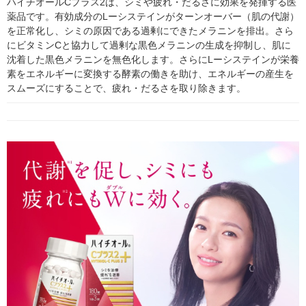
ハイチオールCプラス2は、シミや疲れ・だるさに効果を発揮する医
薬品です。有効成分のLーシステインがターンオーバー（肌の代謝）
を正常化し、シミの原因である過剰にできたメラニンを排出。さら
にビタミンCと協力して過剰な黒色メラニンの生成を抑制し、肌に
沈着した黒色メラニンを無色化します。さらにLーシステインが栄養
素をエネルギーに変換する酵素の働きを助け、エネルギーの産生を
スムーズにすることで、疲れ・だるさを取り除きます。