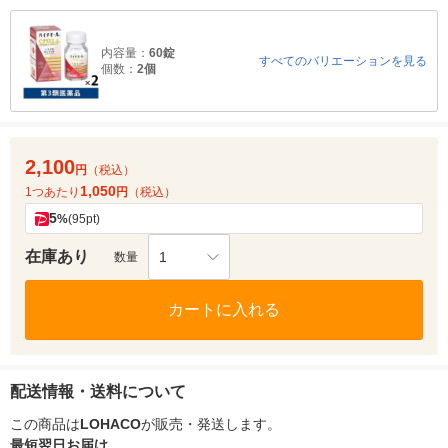
内容量：
60錠
すべてのバリエーションを見る
個数：
2個
2,100
円
（税込）
1,050
1つあたり
円
（税込）
5
%
(95pt)
在庫あり
1
数量
カートに入れる
配送情報・送料について
この商品は
LOHACO
が販売・発送します。
最短翌日お届け