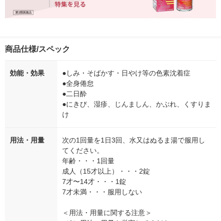
商品仕様/スペック
効能・効果
●しみ・そばかす・日やけ等の色素沈着症
●全身倦怠
●二日酔
●にきび、湿疹、じんましん、かぶれ、くすりま
け
用法・用量
次の1回量を1日3回、水又はぬるま湯で服用し
てください。
年齢・・・1回量
成人（15才以上）・・・2錠
7才〜14才・・・1錠
7才未満・・・服用しない
＜用法・用量に関する注意＞