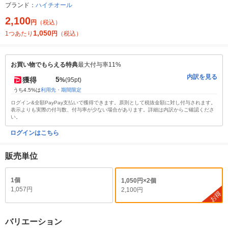
ブランド：
ハイチオール
2,100
円
（税込）
1,050
1つあたり
円
（税込）
お買い物でもらえる特典
最大付与率11%
内訳を見る
5
獲得
%
(95pt)
うち4.5%は
利用先・期間限定
ログイン&全額PayPay支払いで獲得できます。原則として税抜金額に対し付与されます。
表示よりも実際の付与数、付与率が少ない場合があります。詳細は内訳からご確認くださ
い。
ログインはこちら
販売単位
1個
1,050円×2個
1,057円
2,100円
お得
バリエーション