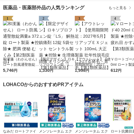
医薬品・医薬部外品の人気ランキング
もっと見る
1
2
3
4
和漢箋（わかんせん）
【限定デザイン】ロキ
【アウトレット】【使
Ｖロートゴール
ロート防風通聖散錠満
ソプロフェン錠「L
用期限間近：2027年5
0ml ロート製
量a 372錠 ロート製薬
5,746
S」 解熱鎮痛剤 12錠
1,330
月】リアップＥＸジェ
1,998
除★ 目薬 疲れ
612
円
円
円
円
★控除★ 肥満 便秘 む
5袋セット セントラル
ット 100mL 大正製薬
み目【第3類
くみ【第2類医薬品】
製薬 ★控除★ 生理痛
壮年性脱毛症における
LOHACOからのおすすめPRアイテム
頭痛 オリジナル【第1
発毛・育毛【第1類医
類医薬品】
薬品】
なみだ ロートファイ
メンソレータム エク
メンソレータム エク
ロート抗菌目薬i 