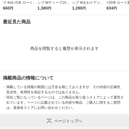
ブ 4mL×5本 ロート製
シブ Wディープ10ク
シブ Wきわケアジェ
×20本 ロート
薬 目薬 乾き目 疲れ目
660
リーム ロート製薬★
1,380
ル 15g ロート製薬 ★
1,280
薬 ものもらい
634
円
円
円
円
【第3類医薬品】
控除★ 塗り薬 水虫治
控除★ 塗り薬 爪周り
使い切り 目の
療薬 せっけんの香り
の水虫治療薬【指定第
（イチオシ）
最近見た商品
（イチオシ）【指定第
2類医薬品】
医薬品】
2類医薬品】
商品を閲覧すると履歴が表示されます
掲載商品の情報について
・
掲載している情報の精度には万全を期しておりますが、その内容の正確性、
安全性、有用性を保証するものではありません。
・
現在ご覧になっているページは、この商品を取り扱うストアによって運営さ
れています。ページに記載されている内容や商品、ご購入に関するご質問
は、直接各ストアにお問い合わせください。
ページトップへ