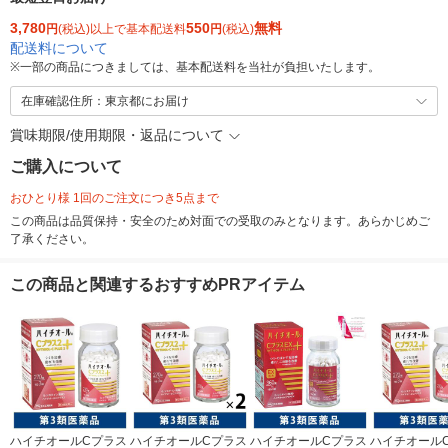
3,780
550
無料
円
(税込)以上で基本配送料
円
(税込)
配送料について
※
一部の商品につきましては、基本配送料を当社が負担いたします。
在庫確認住所：東京都にお届け
賞味期限/使用期限・返品について
ご購入について
おひとり様 1回のご注文につき5点まで
この商品は品質保持・安全のため対面での受取のみとなります。あらかじめご
了承ください。
この商品と関連するおすすめPRアイテム
ハイチオールCプラス
ハイチオールCプラス
ハイチオールCプラス
ハイチオール