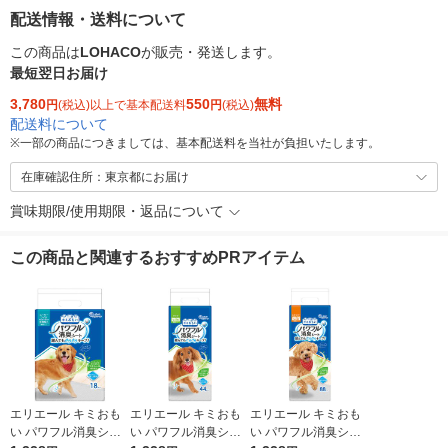
配送情報・送料について
この商品は
LOHACO
が販売・発送します。
最短翌日お届け
3,780
550
無料
円
(税込)以上で基本配送料
円
(税込)
配送料について
※
一部の商品につきましては、基本配送料を当社が負担いたします。
在庫確認住所：東京都にお届け
賞味期限/使用期限・返品について
この商品と関連するおすすめPRアイテム
エリエール キミおも
エリエール キミおも
エリエール キミおも
い パワフル消臭シー
い パワフル消臭シー
い パワフル消臭シー