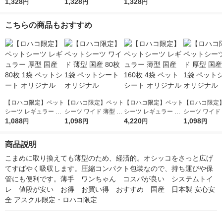
ト スーパーワイド 無
1,328
ト ワイド 無香タイプ
1,328
ト レギュラー 無香タ
1,328
円
円
円
香タイプ 18枚入 1袋
44枚入 1袋 大王製紙
イプ 88枚入 1袋 大王
大王製紙
製紙
こちらの商品もおすすめ
【ロハコ限定】ペット
【ロハコ限定】ペット
【ロハコ限定】ペット
【ロハコ限定
シーツ レギュラー 厚
シーツ ワイド 薄型 国
シーツ レギュラー 薄
シーツ ワイド 
型 国産 80枚 1袋 ペッ
1,088
産 80枚 1袋 ペットシ
1,098
型 国産 160枚 4袋 ペ
4,220
産 40枚 1袋
1,098
円
円
円
円
トシート オリジナル
ート オリジナル
ットシート オリジナ
ート オリジナ
ル
商品説明
こまめに取り換えても薄型のため、経済的。オシッコをさっと広げ
てすばやく吸収します。圧縮コンパクト包装なので、持ち運びや保
管にも便利です。薄手　ワンちゃん　コスパが良い　システムトイ
レ　値段が安い　お得　お買い得　おすすめ　国産　日本製 安心安
全 アスクル限定・ロハコ限定