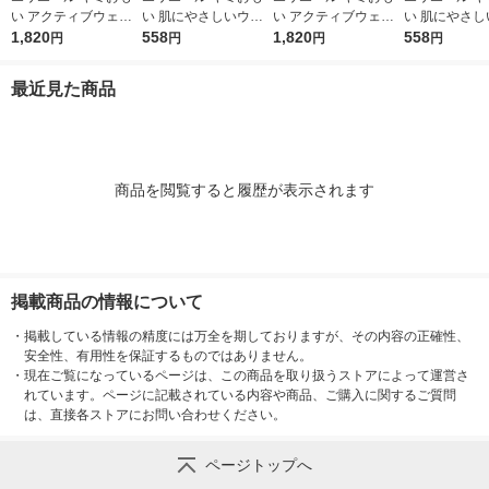
い アクティブウェア
い 肌にやさしいウエ
い アクティブウェア
い 肌にやさし
Ｌ パンツ ゆったりサ
1,820
ットティシュー ノン
558
SSS〜S パンツ 超
1,820
ットティシュー
558
円
円
円
円
イズ 中型犬用（男の
アルコール除菌（60
小〜小型犬（女の子男
9％（70枚入×
子女の子共用タイプ）
枚入×3個）1パック 大
の子共用タイプ）30
パック 大王製
最近見た商品
20枚入 1袋 大王製紙
王製紙
枚入 1袋 大王製紙
商品を閲覧すると履歴が表示されます
掲載商品の情報について
・
掲載している情報の精度には万全を期しておりますが、その内容の正確性、
安全性、有用性を保証するものではありません。
・
現在ご覧になっているページは、この商品を取り扱うストアによって運営さ
れています。ページに記載されている内容や商品、ご購入に関するご質問
は、直接各ストアにお問い合わせください。
ページトップへ