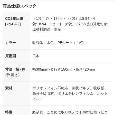
商品仕様/スペック
CO2排出量
・1袋:4.74・1セット（4袋）:18.94・4
[kg-CO2]
袋:18.94・1セット（8袋）:37.88 (注)算定対象:
原材料調達・生産
カラー
吸収体：水色、PEシート：白色
原産国
日本
寸法（幅×奥
幅305mm×奥行き150mm×高さ420mm
行×高さ）
素材
ポリオレフィン不織布、綿状パルプ、吸収紙、
高分子吸収材、ポリエチレンフィルム、ホット
メルト
特徴
経済的：こまめに取り換えても薄型仕様（低コ