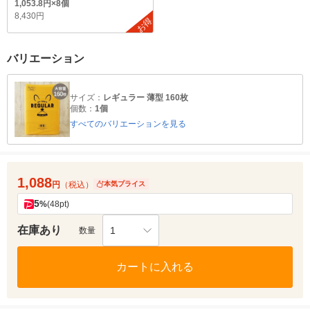
1,053.8円×8個
8,430円
お得
バリエーション
サイズ：
レギュラー 薄型 160枚
個数：
1個
すべてのバリエーションを見る
1,088
円
（税込）
本気プライス
5
%
(48pt)
在庫あり
1
数量
カートに入れる