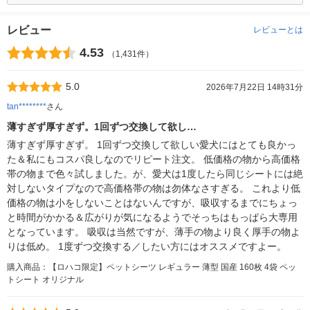
レビュー
レビューとは
4.53
（1,431件）
5.0
2026年7月22日 14時31分
tan********
さん
薄すぎず厚すぎず。1回ずつ交換して欲し…
薄すぎず厚すぎず。 1回ずつ交換して欲しい愛犬にはとても良かっ
た＆私にもコスパ良しなのでリピート注文。 低価格の物から高価格
帯の物まで色々試しました。が、愛犬は1度したら同じシートには絶
対しないタイプなので高価格帯の物は勿体なさすぎる。 これより低
価格の物は小をしないことはないんですが、吸収するまでにちょっ
と時間がかかる＆広がりが気になるようでそっちはもっぱら大専用
となっています。 吸収は当然ですが、薄手の物より良く厚手の物よ
りは低め。 1度ずつ交換する／したい方にはオススメですよー。
購入商品：【ロハコ限定】ペットシーツ レギュラー 薄型 国産 160枚 4袋 ペッ
トシート オリジナル