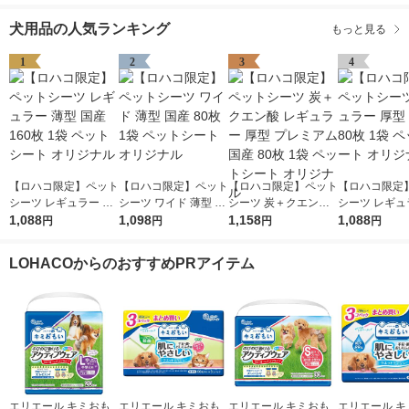
犬用品の人気ランキング
もっと見る
1
2
3
4
【ロハコ限定】ペット
【ロハコ限定】ペット
【ロハコ限定】ペット
【ロハコ限定
シーツ レギュラー 薄
シーツ ワイド 薄型 国
シーツ 炭＋クエン酸
シーツ レギュ
型 国産 160枚 1袋 ペ
1,088
産 80枚 1袋 ペットシ
1,098
レギュラー 厚型 プレ
1,158
型 国産 80枚 
1,088
円
円
円
円
ットシート オリジナ
ート オリジナル
ミアム 国産 80枚 1袋
トシート オリ
ル
ペットシート オリジ
LOHACOからのおすすめPRアイテム
ナル
エリエール キミおも
エリエール キミおも
エリエール キミおも
エリエール キ