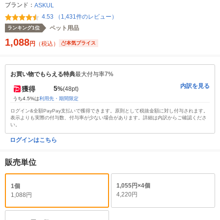
ブランド：
ASKUL
4.53 （1,431件のレビュー）
ペット用品
ランキング1位
1,088
円
（税込）
本気プライス
お買い物でもらえる特典
最大付与率7%
内訳を見る
5
獲得
%
(48pt)
うち4.5%は
利用先・期間限定
ログイン&全額PayPay支払いで獲得できます。原則として税抜金額に対し付与されます。
表示よりも実際の付与数、付与率が少ない場合があります。詳細は内訳からご確認くださ
い。
ログインはこちら
販売単位
1,055円×4個
1個
4,220円
1,088円