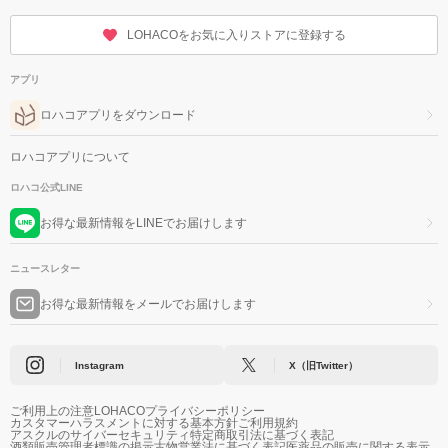
LOHACOをお気に入りストアに登録する
アプリ
ロハコアプリをダウンロード
ロハコアプリについて
ロハコ公式LINE
お得な最新情報をLINEでお届けします
ニュースレター
お得な最新情報をメールでお届けします
Instagram
X（旧Twitter）
ご利用上の注意
LOHACOプライバシーポリシー
カスタマーハラスメントに対する基本方針
ご利用規約
アスクルのサイバーセキュリティ
特定商取引法に基づく表記
酒類販売管理者標識の掲示
古物営業法に基づく表記
医薬品の販売に関する表示