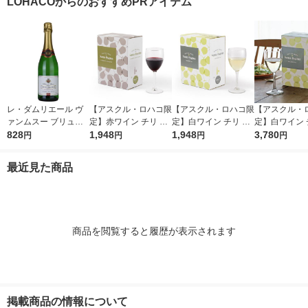
LOHACOからのおすすめPRアイテム
ト(4種×各1本) 赤 白
ナル
泡 オリジナル
レ・ダムリエール ヴ
【アスクル・ロハコ限
【アスクル・ロハコ限
【アスクル・
ァンムスー ブリュッ
定】赤ワイン チリ サ
定】白ワイン チリ サ
定】白ワイン 
ト11°750ml 1本 フラ
828
ンタ レジーナ BIB カ
1,948
ンタ レジーナ BIB シ
1,948
ンタ レジーナ B
3,780
円
円
円
円
ンス スパークリング
ベルネ ソーヴィニヨ
ャルドネ 大容量 3L 1
ャルドネ 3L 
白 辛口（イチオシ）
ン 3L 1個 フルボディ
個 辛口 オリジナル
オリジナル
最近見た商品
オリジナル
商品を閲覧すると履歴が表示されます
掲載商品の情報について