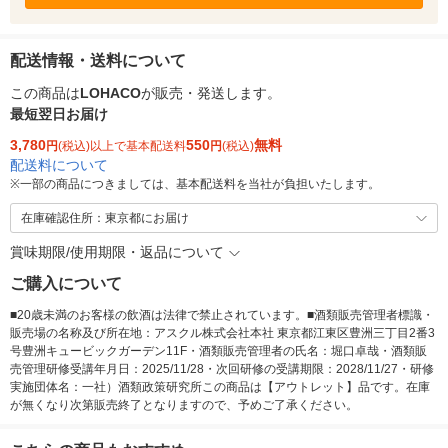
配送情報・送料について
この商品は
LOHACO
が販売・発送します。
最短翌日お届け
3,780
550
無料
円
(税込)以上で基本配送料
円
(税込)
配送料について
※
一部の商品につきましては、基本配送料を当社が負担いたします。
在庫確認住所：東京都にお届け
賞味期限/使用期限・返品について
ご購入について
■20歳未満のお客様の飲酒は法律で禁止されています。■酒類販売管理者標識・
販売場の名称及び所在地：アスクル株式会社本社 東京都江東区豊洲三丁目2番3
号豊洲キュービックガーデン11F・酒類販売管理者の氏名：堀口卓哉・酒類販
売管理研修受講年月日：2025/11/28・次回研修の受講期限：2028/11/27・研修
実施団体名：一社）酒類政策研究所この商品は【アウトレット】品です。在庫
が無くなり次第販売終了となりますので、予めご了承ください。