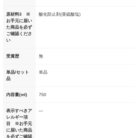
原材料3 ※
酸化防止剤(亜硫酸塩)
お手元に届い
た商品を必ず
ご確認くださ
い
受賞歴
無
単品/セット
単品
品
内容量(ml)
750
表示すべきア
―
レルギー項
目 ※お手元
に届いた商品
を必ずご確認