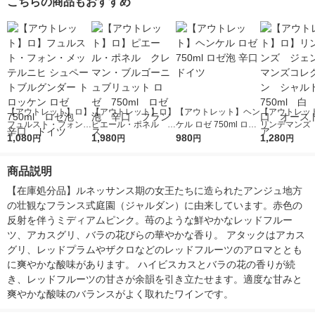
こちらの商品もおすすめ
【アウトレット】ロ】
【アウトレット】ロ】
【アウトレット】ヘン
【アウトレッ
フュルスト・フォン・
ピエール・ポネル ク
ケル ロゼ 750ml ロゼ
リンデマンズ
メッテルニヒ シュペ
1,080
レマン・ブルゴーニュ
1,980
泡 辛口 ドイツ
980
トルマンズコ
1,280
円
円
円
円
ートブルグンダー ト
ブリュット ロゼ 750
ン シャルドネ
ロッケン ロゼ 750m
ml ロゼ泡 辛口
ml 白 辛口
商品説明
l ロゼ泡 辛口 ド
フランス
ストラリア
イツ
【在庫処分品】ルネッサンス期の女王たちに造られたアンジュ地方
の壮観なフランス式庭園（ジャルダン）に由来しています。赤色の
反射を伴うミディアムピンク。苺のような鮮やかなレッドフルー
ツ、アカスグリ、バラの花びらの華やかな香り。 アタックはアカス
グリ、レッドプラムやザクロなどのレッドフルーツのアロマととも
に爽やかな酸味があります。 ハイビスカスとバラの花の香りが続
き、レッドフルーツの甘さが余韻を引き立たせます。適度な甘みと
爽やかな酸味のバランスがよく取れたワインです。