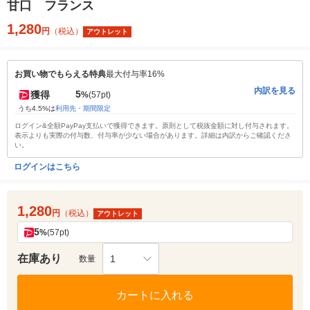
甘口 フランス
1,280
円
（税込）
アウトレット
お買い物でもらえる特典
最大付与率16%
内訳を見る
5
獲得
%
(57pt)
うち4.5%は
利用先・期間限定
ログイン&全額PayPay支払いで獲得できます。原則として税抜金額に対し付与されます。
表示よりも実際の付与数、付与率が少ない場合があります。詳細は内訳からご確認くださ
い。
ログインはこちら
1,280
円
（税込）
アウトレット
5
%
(57pt)
在庫あり
1
数量
カートに入れる