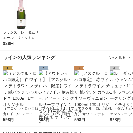
フランス レ・ダムリ
エール リュットロゼ
スパークリングワイ
928
円
ン ロゼ 辛口 7
50ml 1本 日本酒類
ワインの人気ランキング
もっと見る
販売 ヴァンムスー
1
2
3
4
（アスクル・ロハコ限
【アウトレット】【ア
（アスクル・ロハコ限
レ・ダムリエー
定） 白ワイン テトラ
スクル・ロハコ限定】
定） 赤ワイン テトラ
ァンムスー ブ
ワイン チリ 紙パック
598
ワイン 缶ワイン 飲み
808
ワイン チリ 紙パック
598
ト11°750ml 
828
円
円
円
円
シャルドネ 1000ml 1
比べ アソート シング
カベルネソーヴィニヨ
ンス スパーク
本 オリジナル
ルサーブワイン 1セッ
ン 1000ml 1本 オリジ
白 辛口（イチ