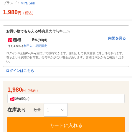
ブランド：
MiraiSell
1,980
円
（税込）
お買い物でもらえる特典
最大付与率11%
内訳を見る
5
獲得
%
(90pt)
うち4.5%は
利用先・期間限定
ログイン&全額PayPay支払いで獲得できます。原則として税抜金額に対し付与されます。
表示よりも実際の付与数、付与率が少ない場合があります。詳細は内訳からご確認くださ
い。
ログインはこちら
1,980
円
（税込）
5
%
(90pt)
在庫あり
1
数量
カートに入れる