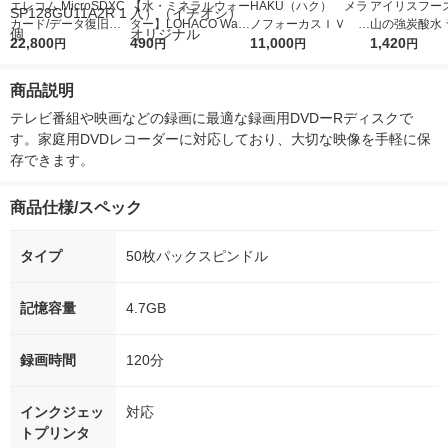
エレコム MicroSDXC
【水・ミネラルウォー
HAKU（ハク） メラ
アイリスフーズ
カード/データ復旧サ
ター】LOHACO Wate
ノフォーカスＩＶ 4
山の強炭酸水 
ービス2年付/UHS-I U
22,800
r（ロハコウォータ
490
5ｇ 資生堂 おまけ
11,000
レス 500ml 1
1,420
円
円
円
円
1 90MB/s 128GB MF-
ー）2L ラベルレス 1
付き
本入）
SP128GU11A2R 1個
箱（5本入）（イチオ
商品説明
シ） オリジナル
テレビ番組や映画などの録画に最適な録画用DVDーRディスクで
す。家庭用DVDレコーダーに対応しており、大切な映像を手軽に保
存できます。
商品仕様/スペック
タイプ
50枚パックスピンドル
記憶容量
4.7GB
録画時間
120分
インクジェッ
対応
トプリンタ