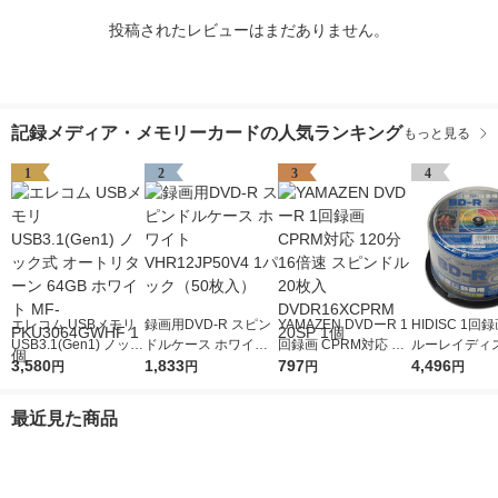
投稿されたレビューはまだありません。
記録メディア・メモリーカードの人気ランキング
もっと見る
1
2
3
4
エレコム USBメモリ
録画用DVD-R スピン
YAMAZEN DVDーR 1
HIDISC 1回
USB3.1(Gen1) ノック
ドルケース ホワイト
回録画 CPRM対応 12
ルーレイディス
式 オートリターン 64
3,580
VHR12JP50V4 1パッ
1,833
0分 16倍速 スピンド
797
分6倍速 BD-R
4,496
円
円
円
円
GB ホワイト MF-PKU
ク（50枚入）
ル 20枚入 DVDR16X
ホワイトプリ
3064GWHF 1個
CPRM 20SP 1個
スピンドル 1
最近見た商品
（50枚入×2