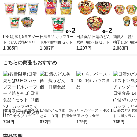
PROお試し5食アソー
日清食品 カップヌー
日清食品 日清のどん
麺職人 醤油
ト（どん兵衛PRO1食
ドル3種×2個 セット
兵衛 3種×2個セット
柚子しお 3種
＋カップヌードルPR
1,385
［トムヤムクン・ラク
1,307
［鬼かき揚げうどん・
1,297
どん兵衛2種 
2,083
円
円
円
円
O4種各1食）
サ・チリトマト］ 詰
肉うどん・鴨だしそ
（計10食）セ
合せアソート
ば］ 詰合せアソート
こちらの商品もおすすめ
(数量限定)日清焼そば
日清のどん兵衛 焼う
たらこペースト 40g 1
日清のどん兵衛
U.F.O.カップヌードル
どん ３個 日清食品
個 ハウス食品
トン風クラム
シーフード焼きそば
744
672
179
ーうどん 日清
769
円
円
円
円
日清食品 1セット（1
セット(1個×3
個×3）カップやきそ
麺 カップうど
商品説明