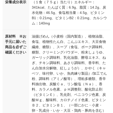
栄養成分表示
（１食（７５ｇ）当たり）エネルギー：
341kcal、たんぱく質：6.9g、脂質：14.2g、炭
水化物：46.5g、食塩相当量：4.5g、ビタミン
B1：0.21mg、ビタミンB2：0.21mg、カルシウ
ム：140mg
原材料 ※お
油揚げめん（小麦粉（国内製造）、植物油脂、
手元に届いた
食塩、植物性たん白、こんぶエキス、大豆食物
商品を必ずご
繊維、糖類）、スープ（食塩、ポーク調味料、
確認ください
糖類、クリーミングパウダー、粉末しょうゆ、
ガーリック調味料、乳化油脂、酵母エキス、ね
ぎ、チキン調味料、あさり調味料、香辛料、た
ん白加水分解物、紅しょうが）、かやく（キャ
ベツ、味付卵、いか、魚肉練り製品）/加工でん
粉、調味料（アミノ酸等）、増粘多糖類、香辛
料抽出物、炭酸Ｃａ、リン酸塩（Ｎａ）、香
料、カラメル色素、ｐＨ調整剤、酸化防止剤
（ビタミンＥ）、乳化剤、ベニコウジ色素、炭
酸Ｍｇ、酸味料、カロチノイド色素、ビタミン
Ｂ２、ビタミンＢ１、（一部にかに・小麦・
卵・乳成分・いか・大豆・鶏肉・豚肉を含む）