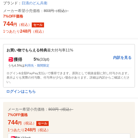
ブランド：
日清のどん兵衛
メーカー希望小売価格：
803円（税込）
7%OFF価格
744
円
（税込）
セール
248
1つあたり
円
（税込）
お買い物でもらえる特典
最大付与率11%
内訳を見る
5
獲得
%
(33pt)
うち4.5%は
利用先・期間限定
ログイン&全額PayPay支払いで獲得できます。原則として税抜金額に対し付与されます。
表示よりも実際の付与数、付与率が少ない場合があります。詳細は内訳からご確認くださ
い。
ログインはこちら
メーカー希望小売価格：
803円（税込）
7%OFF価格
744
円
（税込）
セール
248
1つあたり
円
（税込）