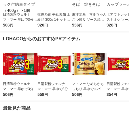
日清製粉ウェルナ
揖保乃糸 手延素麺 上
東洋水産 マルちゃん
【アウトレッ
マ・マー 早ゆで3分ス
級品 300g 1セット（2
ごつ盛り ソース焼そ
スナオシ ソー
パゲティ2/3サイズ1.6
506
袋）
920
ば 1セット（3個）
536
そば 1セット
328
円
円
円
円
mm チャック付結束タ
カップ焼そば 焼きそ
3） カップラ
イプ （400g） ×1個
ば
LOHACOからのおすすめPRアイテム
日清製粉ウェルナ
日清製粉ウェルナ
マ・マー なめらかも
日清製粉ウェ
マ・マー 早ゆで3分ス
マ・マー 早ゆで3分ス
っちり 早ゆでスパゲ
マ・マー 早ゆ
パゲティ2/3サイズ1.6
506
パゲティ 1.6mm チャ
558
ティ 2/3サイズ チャッ
506
ゲティ FineFa
354
円
円
円
円
mm チャック付結束タ
ック付結束タイプ (50
ク付結束 400g 1個 日
んぱくタイプ 1
イプ （400g） ×1個
0g) ×1個
清製粉ウェルナ パス
300g ×1個
最近見た商品
タ