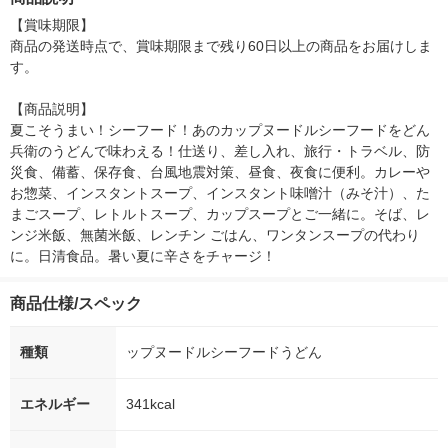
ば カップ麺 即席麺
【賞味期限】

商品の発送時点で、賞味期限まで残り60日以上の商品をお届けしま
す。

【商品説明】

夏こそうまい！シーフード！あのカップヌードルシーフードをどん
兵衛のうどんで味わえる！仕送り、差し入れ、旅行・トラベル、防
災食、備蓄、保存食、台風地震対策、昼食、夜食に便利。カレーや
お惣菜、インスタントスープ、インスタント味噌汁（みそ汁）、た
まごスープ、レトルトスープ、カップスープとご一緒に。そば、レ
ンジ米飯、無菌米飯、レンチン ごはん、ワンタンスープの代わり
に。日清食品。暑い夏に辛さをチャージ！
商品仕様/スペック
種類
ップヌードルシーフードうどん
エネルギー
341kcal