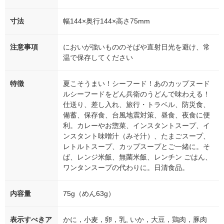
寸法
幅144×奥行144×高さ75mm
注意事項
においが強いもののそばや直射日光を避け、常
温で保存してください
特徴
夏こそうまい！シーフード！あのカップヌード
ルシーフードをどん兵衛のうどんで味わえる！
仕送り、差し入れ、旅行・トラベル、防災食、
備蓄、保存食、台風地震対策、昼食、夜食に便
利。カレーやお惣菜、インスタントスープ、イ
ンスタント味噌汁（みそ汁）、たまごスープ、
レトルトスープ、カップスープとご一緒に。そ
ば、レンジ米飯、無菌米飯、レンチン ごはん、
ワンタンスープの代わりに。日清食品。
内容量
75g（めん63g）
表示すべきア
かに，小麦，卵，乳, いか，大豆，鶏肉，豚肉