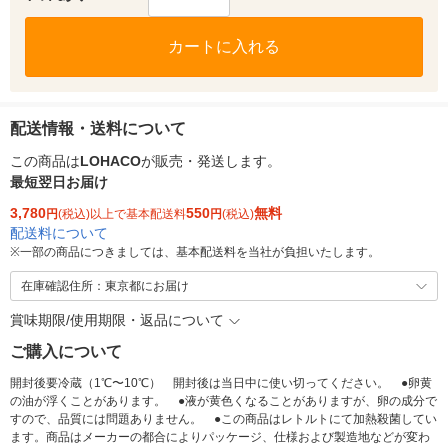
カートに入れる
配送情報・送料について
この商品は
LOHACO
が販売・発送します。
最短翌日お届け
3,780
550
無料
円
(税込)以上で基本配送料
円
(税込)
配送料について
※
一部の商品につきましては、基本配送料を当社が負担いたします。
在庫確認住所：東京都にお届け
賞味期限/使用期限・返品について
ご購入について
開封後要冷蔵（1℃〜10℃） 開封後は当日中に使い切ってください。 ●卵黄
の油が浮くことがあります。 ●液が黄色くなることがありますが、卵の成分で
すので、品質には問題ありません。 ●この商品はレトルトにて加熱殺菌してい
ます。商品はメーカーの都合によりパッケージ、仕様および製造地などが変わ