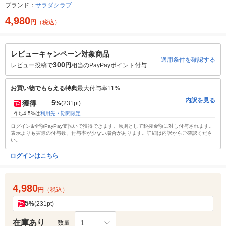
ブランド：
サラダクラブ
4,980
円
（税込）
レビューキャンペーン対象商品
適用条件を確認する
300
レビュー投稿で
円
相当のPayPayポイント付与
お買い物でもらえる特典
最大付与率11%
内訳を見る
5
獲得
%
(231pt)
うち4.5%は
利用先・期間限定
ログイン&全額PayPay支払いで獲得できます。原則として税抜金額に対し付与されます。
表示よりも実際の付与数、付与率が少ない場合があります。詳細は内訳からご確認くださ
い。
ログインはこちら
4,980
円
（税込）
5
%
(231pt)
在庫あり
1
数量