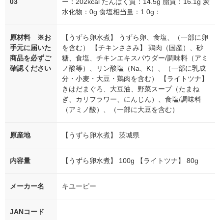
03
ー：202kcal たんぱく質：14.5g 脂質：16.1g 炭
水化物：0g 食塩相当量：1.0g：
原材料 ※お
【うずら卵水煮】 うずら卵、食塩、（一部に卵
手元に届いた
を含む） 【チキンささみ】 鶏肉（国産）、砂
商品を必ずご
糖、食塩、チキンエキスパウダー/調味料（アミ
確認ください
ノ酸等）、リン酸塩（Na、K）、（一部に乳成
分・小麦・大豆・鶏肉を含む） 【ライトツナ】
きはだまぐろ、大豆油、野菜スープ（たまね
ぎ、カリフラワー、にんじん）、食塩/調味料
（アミノ酸）、（一部に大豆を含む）
原産地
【うずら卵水煮】 茨城県
内容量
【うずら卵水煮】 100g 【ライトツナ】 80g
メーカー名
キユーピー
JANコード