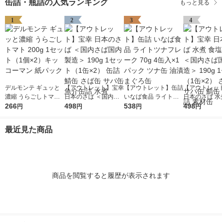
缶詰・瓶詰の人気ランキング
もっと見る
1
2
3
4
デルモンテ ギュッと
【アウトレット】宝幸
【アウトレット】缶詰
【アウトレッ
濃縮 うらごしトマト
日本のさば ＜国内さ
いなば食品 ライトツ
日本のさば 水
200g 1セット（1個×
266
ば国内製造＞ 190g 1
498
ナフレーク 70g 4缶入
538
不使用 ＜国内
498
円
円
円
円
2）キッコーマン 紙パ
セット（1缶×2） 缶詰
×1パック ツナ缶 油漬
内製造＞ 190
ック
鯖缶 さば缶 サバ缶 魚
まぐろ缶
ト（1缶×2）
最近見た商品
介缶詰 水煮
サバ缶 鯖缶 
素材缶
商品を閲覧すると履歴が表示されます