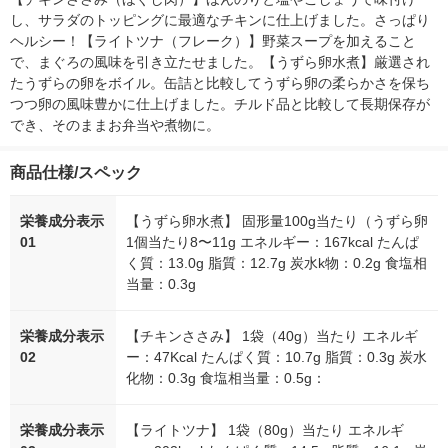
し、サラダのトッピングに最適なチキンに仕上げました。さっぱり
ヘルシー！【ライトツナ（フレーク）】野菜スープを加えること
で、まぐろの風味を引き立たせました。【うずら卵水煮】厳選され
たうずらの卵をボイル。缶詰と比較してうずら卵の柔らかさを保ち
つつ卵の風味豊かに仕上げました。チルド品と比較して長期保存が
でき、そのままお弁当や煮物に。
商品仕様/スペック
栄養成分表示
【うずら卵水煮】 固形量100g当たり（うずら卵
01
1個当たり8〜11g エネルギー：167kcal たんぱ
く質：13.0g 脂質：12.7g 炭水k物：0.2g 食塩相
当量：0.3g
栄養成分表示
【チキンささみ】 1袋（40g）当たり エネルギ
02
ー：47Kcal たんぱく質：10.7g 脂質：0.3g 炭水
化物：0.3g 食塩相当量：0.5g：
栄養成分表示
【ライトツナ】 1袋（80g）当たり エネルギ