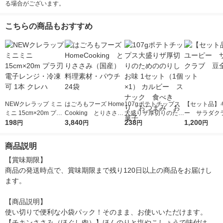
る場合がございます。
こちらの商品もおすすめ
NEWクレラップ ミニ
はごろもフーズ Home
107gポテトチップス
【セット品】
ミニ 15cm×20m プラ
Cooking とりささみ
大盛りザ厚切りのため
ー サラダク
刃 電子レンジ・冷凍
198
（国産） 料理素材・
3,840
ののりしお味 1セット
238
全種セット
1,200
円
円
円
円
可 1本 クレハ
パウチ 24袋
（1個×1） カルビー
スナック 食べきり
商品説明
おつまみ お菓子
【賞味期限】

商品の発送時点で、賞味期限まで残り120日以上の商品をお届けし
ます。

【商品説明】

使い切りで便利な小袋パック！そのまま、お使いいただけます。
【チキンささみ（ほぐし肉）】ほんのりと塩やこしょうで味付け