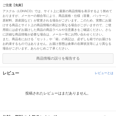
ご注意【免責】
アスクル（LOHACO）では、サイト上に最新の商品情報を表示するよう努めて
おりますが、メーカーの都合等により、商品規格・仕様（容量、パッケージ、
原材料、原産国など）が変更される場合がございます。このため、実際にお届
けする商品とサイト上の商品情報の表記が異なる場合がございますので、ご使
用前には必ずお届けした商品の商品ラベルや注意書きをご確認ください。さら
に詳細な商品情報が必要な場合は、メーカー等にお問い合わせください。
また、商品名における「セット」や「箱」の表記は、必ずしも箱でのお届けを
お約束するものではありません。お届け形態は倉庫の在庫状況等により異なる
場合がございます。あらかじめご了承ください。
商品情報の誤りを報告する
レビュー
レビューとは
投稿されたレビューはまだありません。