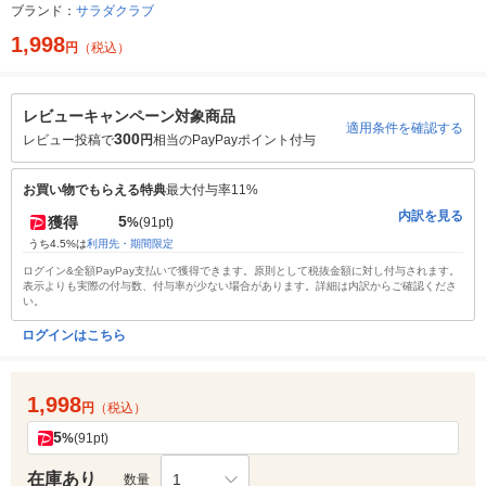
ブランド：
サラダクラブ
1,998
円
（税込）
レビューキャンペーン対象商品
適用条件を確認する
300
レビュー投稿で
円
相当のPayPayポイント付与
お買い物でもらえる特典
最大付与率11%
内訳を見る
5
獲得
%
(91pt)
うち4.5%は
利用先・期間限定
ログイン&全額PayPay支払いで獲得できます。原則として税抜金額に対し付与されます。
表示よりも実際の付与数、付与率が少ない場合があります。詳細は内訳からご確認くださ
い。
ログインはこちら
1,998
円
（税込）
5
%
(91pt)
在庫あり
1
数量