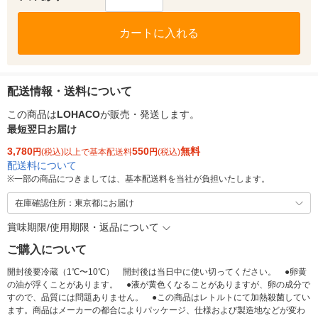
カートに入れる
配送情報・送料について
この商品は
LOHACO
が販売・発送します。
最短翌日お届け
3,780
550
無料
円
(税込)以上で基本配送料
円
(税込)
配送料について
※
一部の商品につきましては、基本配送料を当社が負担いたします。
在庫確認住所：東京都にお届け
賞味期限/使用期限・返品について
ご購入について
開封後要冷蔵（1℃〜10℃） 開封後は当日中に使い切ってください。 ●卵黄
の油が浮くことがあります。 ●液が黄色くなることがありますが、卵の成分で
すので、品質には問題ありません。 ●この商品はレトルトにて加熱殺菌してい
ます。商品はメーカーの都合によりパッケージ、仕様および製造地などが変わ