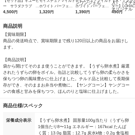
【セット品】キユーピ
モイスチュアマイルド
モイスチュアマイルド
【水・ミネラ
ー サラダクラブ 定
ホワイト パーフェク
ホワイト パーフェク
ター】LOHACO
番豆セット
4,500
トジェル UV SPF50+
1,320
トエッセンス 400mL
1,390
r（ロハコウォ
490
円
円
円
円
PA++++ 美白 オール
大容量 コーセーコス
ー）2L ラベル
インワン
メポート オールイン
箱（5本入）
商品説明
ワンジェル
シ） オリジナ
【賞味期限】

商品の発送時点で、賞味期限まで残り120日以上の商品をお届けし
ます。

【商品説明】

袋から開けてそのまま使うことができます。【うずら卵水煮】厳選
されたうずらの卵をボイル。缶詰と比較してうずら卵の柔らかさを
保ちつつ卵の風味豊かに仕上げました。チルド品と比較して長期保
存ができ、そのままお弁当や煮物に。【ヤングコーン】ヤングコー
ンの食感と甘みを保ちつつ、ほんのりと塩味に仕上げました。
商品仕様/スペック
栄養成分表示
【うずら卵水煮】 固形量100g当たり（うずら卵
1個当たり8〜11g エネルギー：167kcal たんぱ
く質：13.0g 脂質：12.7g 炭水k物：0.2g 食塩相