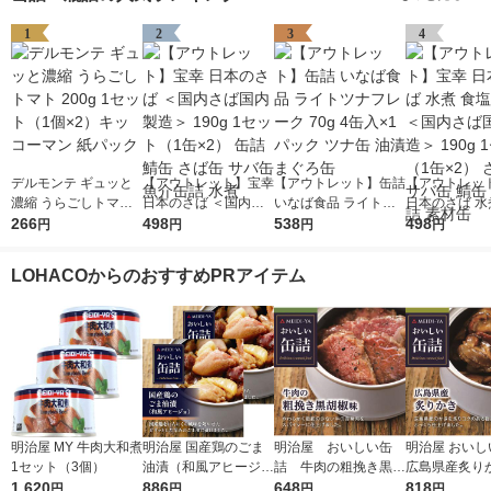
1
2
3
4
デルモンテ ギュッと
【アウトレット】宝幸
【アウトレット】缶詰
【アウトレッ
濃縮 うらごしトマト
日本のさば ＜国内さ
いなば食品 ライトツ
日本のさば 水
200g 1セット（1個×
266
ば国内製造＞ 190g 1
498
ナフレーク 70g 4缶入
538
不使用 ＜国内
498
円
円
円
円
2）キッコーマン 紙パ
セット（1缶×2） 缶詰
×1パック ツナ缶 油漬
内製造＞ 190
ック
鯖缶 さば缶 サバ缶 魚
まぐろ缶
ト（1缶×2）
LOHACOからのおすすめPRアイテム
介缶詰 水煮
サバ缶 鯖缶 
素材缶
明治屋 MY 牛肉大和煮
明治屋 国産鶏のごま
明治屋 おいしい缶
明治屋 おいし
1セット（3個）
油漬（和風アヒージ
詰 牛肉の粗挽き黒胡
広島県産炙りか
1,620
ョ） 1セット（2缶）
886
椒味 1缶
648
525 1缶
818
円
円
円
円