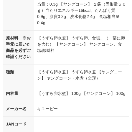
当量：0.3g 【ヤングコーン】 １袋（固形量５０
ｇ）当たりエネルギー16kcal、たんぱく質
0.9g、脂質0.3g、炭水化物2.4g、食塩相当量
0.4g
原材料 ※お
【うずら卵水煮】 うずら卵、食塩、（一部に卵
手元に届いた
を含む） 【ヤングコーン】 ヤングコーン、食
商品を必ずご
塩/酸味料
確認ください
種類
【うずら卵水煮】 うずら卵水煮 【ヤングコー
ン】 ヤングコーン・水煮（全形）
内容量
【うずら卵水煮】 100g 【ヤングコーン】 100g
メーカー名
キユーピー
JANコード