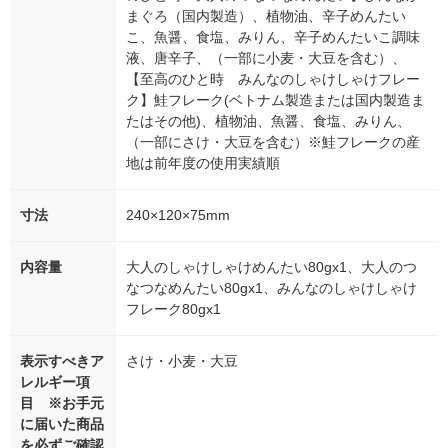
まぐろ（国内製造）、植物油、辛子めんたい
こ、魚醤、食塩、みりん、辛子めんたいこ調味
液、唐辛子、（一部に小麦・大豆を含む）、
【至高のひと時 みんなのしゃけしゃけフレー
ク】鮭フレーク(ベトナム製造または国内製造ま
たはその他)、植物油、魚醤、食塩、みりん、
（一部にさけ・大豆を含む）※鮭フレークの産
地は前年度の使用実績順
寸法
240×120×75mm
内容量
大人のしゃけしゃけめんたい80gx1、大人のつ
なつなめんたい80gx1、みんなのしゃけしゃけ
フレーク80gx1
表示すべきア
さけ・小麦・大豆
レルギー項
目 ※お手元
に届いた商品
を必ずご確認