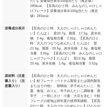
たい】栄養成分表示100g当たり（推定値）
280kcal、【至高のひと時 みんなのしゃけしゃ
けフレーク】栄養成分表示100g当たり（推定
値）281kcal
栄養成分表示
【至高のひと時 大人のしゃけしゃけめんた
い】たんぱく 質20.7g、脂質 17.5g、炭水化
物 2.4g、食塩相当量 2.92g、【至高のひと
時 大人のつなつなめんたい】たんぱく 質
21.6g、脂質 20.5g、炭水化物 2.3g、食塩相
当量 3.05g、【至高のひと時 みんなのしゃけ
しゃけフレーク】たんぱく 質22.8g、脂質
20.4g、炭水化物 1.6g、食塩相当量 3.52g
原材料（注意
【至高のひと時 大人のしゃけしゃけめんた
書入り）（注
い】鮭フレーク（ベトナム製造または国内製造
意書入り）
またはその他）、植物油、辛子めんたいこ、魚
醤、食塩、みりん、辛子めんたいこ調味液、唐
辛子、（一部にさけ・小麦・大豆を含む）※鮭
フレークの産地は前年度の使用実績順、【至高
のひと時 大人のつなつなめんたい】びんなが