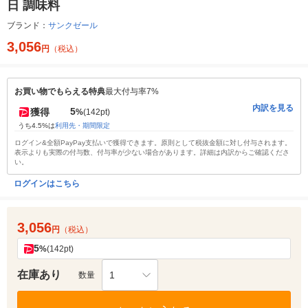
日 調味料
ブランド：
サンクゼール
3,056
円
（税込）
お買い物でもらえる特典
最大付与率7%
内訳を見る
5
獲得
%
(142pt)
うち4.5%は
利用先・期間限定
ログイン&全額PayPay支払いで獲得できます。原則として税抜金額に対し付与されます。
表示よりも実際の付与数、付与率が少ない場合があります。詳細は内訳からご確認くださ
い。
ログインはこちら
3,056
円
（税込）
5
%
(142pt)
在庫あり
1
数量