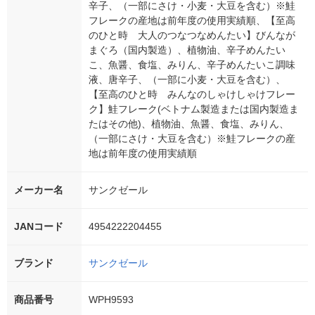
辛子、（一部にさけ・小麦・大豆を含む）※鮭
フレークの産地は前年度の使用実績順、【至高
のひと時 大人のつなつなめんたい】びんなが
まぐろ（国内製造）、植物油、辛子めんたい
こ、魚醤、食塩、みりん、辛子めんたいこ調味
液、唐辛子、（一部に小麦・大豆を含む）、
【至高のひと時 みんなのしゃけしゃけフレー
ク】鮭フレーク(ベトナム製造または国内製造ま
たはその他)、植物油、魚醤、食塩、みりん、
（一部にさけ・大豆を含む）※鮭フレークの産
地は前年度の使用実績順
メーカー名
サンクゼール
JANコード
4954222204455
ブランド
サンクゼール
商品番号
WPH9593