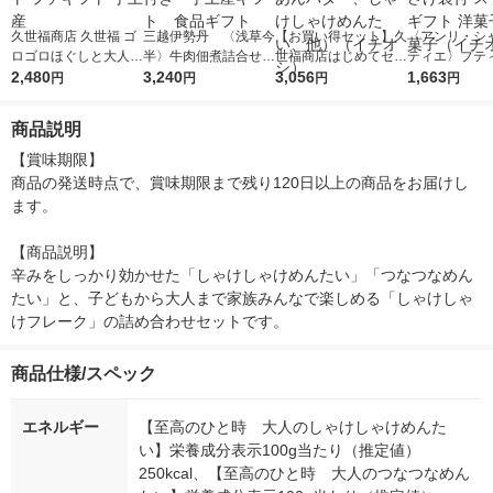
久世福商店 久世福 ゴ
三越伊勢丹 〈浅草今
【お買い得セット】久
〈アンリ・シ
ロゴロほぐしと大人の
半〉牛肉佃煮詰合せ
世福商店はじめてセッ
ティエ〉プテ
しゃけしゃけめんたい
2,480
「あさくさ歳時記」
3,240
ト 人気の6品（万能だ
3,056
プティ Sボック
1,663
円
円
円
円
ギフト プチギフト 手
紙袋付き 手土産ギフ
し、あんバター、しゃ
箱 手さげ袋付
土産
ト 食品ギフト
けしゃけめんたい、
ーツ ギフト 洋
商品説明
他）（イチオシ）
き菓子（イチ
【賞味期限】

商品の発送時点で、賞味期限まで残り120日以上の商品をお届けし
ます。

【商品説明】

辛みをしっかり効かせた「しゃけしゃけめんたい」「つなつなめん
たい」と、子どもから大人まで家族みんなで楽しめる「しゃけしゃ
けフレーク」の詰め合わせセットです。
商品仕様/スペック
エネルギー
【至高のひと時 大人のしゃけしゃけめんた
い】栄養成分表示100g当たり（推定値）
250kcal、【至高のひと時 大人のつなつなめん