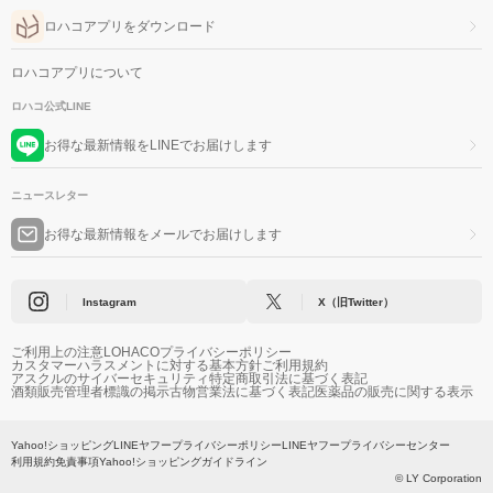
ロハコアプリをダウンロード
ロハコアプリについて
ロハコ公式LINE
お得な最新情報をLINEでお届けします
ニュースレター
お得な最新情報をメールでお届けします
Instagram
X（旧Twitter）
ご利用上の注意
LOHACOプライバシーポリシー
カスタマーハラスメントに対する基本方針
ご利用規約
アスクルのサイバーセキュリティ
特定商取引法に基づく表記
酒類販売管理者標識の掲示
古物営業法に基づく表記
医薬品の販売に関する表示
Yahoo!ショッピング
LINEヤフープライバシーポリシー
LINEヤフープライバシーセンター
利用規約
免責事項
Yahoo!ショッピングガイドライン
© LY Corporation