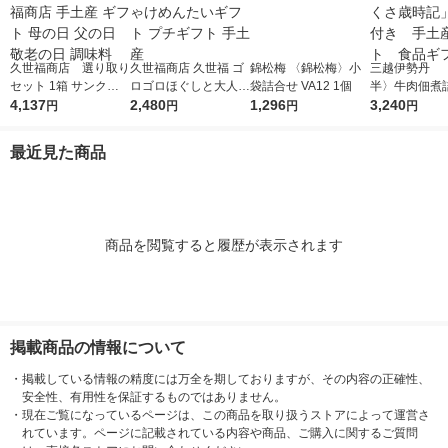
久世福商店 選り取り
久世福商店 久世福 ゴ
錦松梅 〈錦松梅〉小
三越伊勢丹 
セット 1箱 サンクゼ
ロゴロほぐしと大人の
袋詰合せ VA12 1個
半〉牛肉佃煮
ール 久世福商店 手土
4,137
しゃけしゃけめんたい
2,480
1,296
「あさくさ歳
3,240
円
円
円
円
産 ギフト 母の日 父の
ギフト プチギフト 手
紙袋付き 手
日 敬老の日 調味料
土産
ト 食品ギフ
最近見た商品
商品を閲覧すると履歴が表示されます
掲載商品の情報について
・
掲載している情報の精度には万全を期しておりますが、その内容の正確性、
安全性、有用性を保証するものではありません。
・
現在ご覧になっているページは、この商品を取り扱うストアによって運営さ
れています。ページに記載されている内容や商品、ご購入に関するご質問