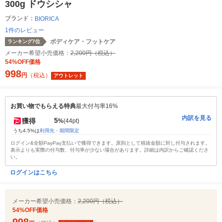
300g ドウシシャ
ブランド：
BIORICA
1件のレビュー
ボディケア・フットケア
ランキング7位
メーカー希望小売価格：
2,200円（税込）
54%OFF価格
998
円
（税込）
アウトレット
お買い物でもらえる特典
最大付与率16%
内訳を見る
5
獲得
%
(44pt)
うち4.5%は
利用先・期間限定
ログイン&全額PayPay支払いで獲得できます。原則として税抜金額に対し付与されます。
表示よりも実際の付与数、付与率が少ない場合があります。詳細は内訳からご確認くださ
い。
ログインはこちら
メーカー希望小売価格：
2,200円（税込）
54%OFF価格