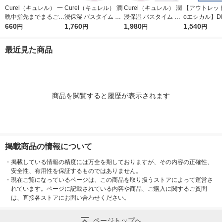
Curel（キュレル） 一
Curel（キュレル） 潤
Curel（キュレル） 潤
【アウトレッ
晩中指先までまるごと
浸保湿 バスタイム モ
浸保湿 バスタイム モ
oエシカル】D
守る お手入れ底上げ
660
イストバリアクリーム
1,760
イストバリアクリーム
1,980
ンビーナ ス
1,540
円
円
円
円
ハンドケアマスク Ｍ
つけかえ用 310g 花王
310g 花王 敏感肌 乾
グ 超着圧エ
花王
敏感肌 乾燥ケア
燥ケア
ハイソックス
最近見た商品
とシート付き） 
4778 1足
商品を閲覧すると履歴が表示されます
掲載商品の情報について
・
掲載している情報の精度には万全を期しておりますが、その内容の正確性、
安全性、有用性を保証するものではありません。
・
現在ご覧になっているページは、この商品を取り扱うストアによって運営さ
れています。ページに記載されている内容や商品、ご購入に関するご質問
は、直接各ストアにお問い合わせください。
ページトップへ