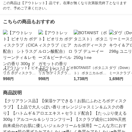
この商品は【アウトレット】品です。在庫が無くなり次第販売終了となります
ので、予めご了承ください。
こちらの商品もおすすめ
【アウトレット】ビオ
【アウトレット】ビオ
BOTANIST（ボタニス
ダヴ（Dove
リカ ボディスクラブ
リカ ボディスクラブ
ト） ボタニカルボデ
ミースクラブ 
（CICA配合） シトラ
998
（ヒアルロン酸配合）
998
ィースクラブ デュー
1,738
＆アロエ 298
1,698
円
円
円
円
スグリーンティ＆レモ
ローズ＆ピーチベルガ
イー 250g I-ne
ーバ
ンの香り 300g ドウシ
モットの香り 300g ド
商品説明
シャ
ウシシャ
【クリアランス品】【保湿ケアできる！お肌にふわとろボディスク
ラブ】【上品で大人っぽい香り:オレンジジャスミン＆ムスクの香
り】【ハトムギ＆アロエエキス＋セラミド配合】【たっぷり使える
300g！アルコール＆シリコンフリー】【スクラブ成分に100%天然
由来成分のお肌に優しいジェルクリームを採用】〜こんな方におす
すめ〜●肌の黒ずみケアをしたい●優しく角質ケアをしたい●角質ケ