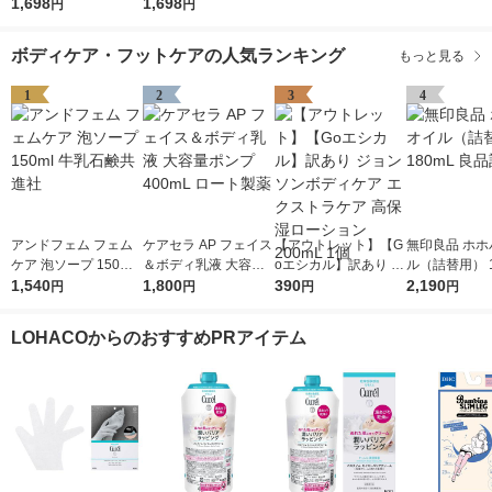
＆シアバター 298g ユ
1,698
＆ムスク 298g ユニリ
1,698
円
円
ニリーバ
ーバ
ボディケア・フットケアの人気ランキング
もっと見る
1
2
3
4
アンドフェム フェム
ケアセラ AP フェイス
【アウトレット】【G
無印良品 ホホ
ケア 泡ソープ 150ml
＆ボディ乳液 大容量
oエシカル】訳あり ジ
ル（詰替用） 1
牛乳石鹸共進社
1,540
ポンプ 400mL ロート
1,800
ョンソンボディケア
390
良品計画
2,190
円
円
円
円
製薬
エクストラケア 高保
湿ローション 200mL
LOHACOからのおすすめPRアイテム
1個