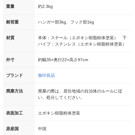
重量
約2.3kg
耐荷重
ハンガー部3kg、フック部1kg
材質
本体：スチール（エポキシ樹脂粉体塗装） 下
パイプ：ステンレス（エポキシ樹脂粉体塗装）
外寸
約幅35×奥行22×高さ97cm
ブランド
無印良品
廃棄方法
廃棄の際は、居住地域の自治体のルールに従
い、処分してください。
表面加工
エポキシ樹脂粉体塗装
原産国
中国