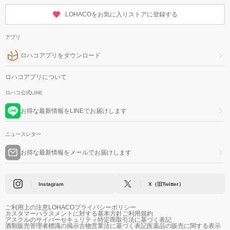
LOHACOをお気に入りストアに登録する
アプリ
ロハコアプリをダウンロード
ロハコアプリについて
ロハコ公式LINE
お得な最新情報をLINEでお届けします
ニュースレター
お得な最新情報をメールでお届けします
Instagram
X（旧Twitter）
ご利用上の注意
LOHACOプライバシーポリシー
カスタマーハラスメントに対する基本方針
ご利用規約
アスクルのサイバーセキュリティ
特定商取引法に基づく表記
酒類販売管理者標識の掲示
古物営業法に基づく表記
医薬品の販売に関する表示