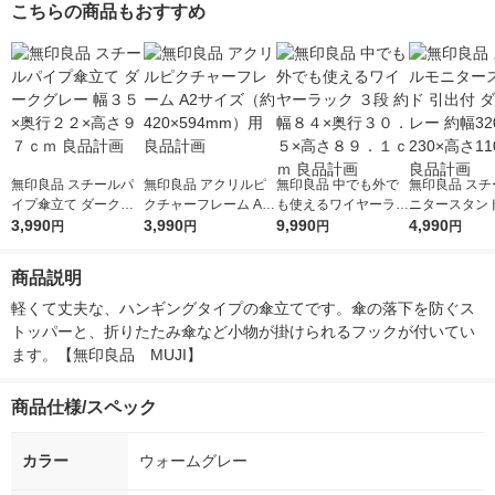
こちらの商品もおすすめ
無印良品 スチールパ
無印良品 アクリルピ
無印良品 中でも外で
無印良品 スチ
イプ傘立て ダークグ
クチャーフレーム A2
も使えるワイヤーラッ
ニタースタンド
レー 幅３５×奥行２２
3,990
サイズ（約420×594m
3,990
ク ３段 約幅８４×奥
9,990
付 ダークグレ
4,990
円
円
円
円
×高さ９７ｃｍ 良品計
m）用 良品計画
行３０．５×高さ８
320×奥行230
画
９．１ｃｍ 良品計画
0mm 良品計画
商品説明
軽くて丈夫な、ハンギングタイプの傘立てです。傘の落下を防ぐス
トッパーと、折りたたみ傘など小物が掛けられるフックが付いてい
ます。【無印良品　MUJI】
商品仕様/スペック
カラー
ウォームグレー