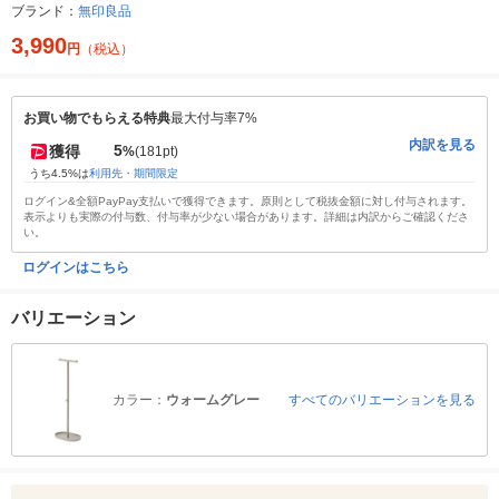
ブランド：
無印良品
3,990
円
（税込）
お買い物でもらえる特典
最大付与率7%
内訳を見る
5
獲得
%
(181pt)
うち4.5%は
利用先・期間限定
ログイン&全額PayPay支払いで獲得できます。原則として税抜金額に対し付与されます。
表示よりも実際の付与数、付与率が少ない場合があります。詳細は内訳からご確認くださ
い。
ログインはこちら
バリエーション
カラー：
ウォームグレー
すべてのバリエーションを見る