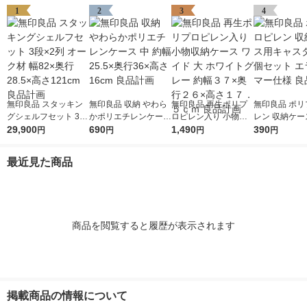
1
2
3
4
無印良品 スタッキン
無印良品 収納 やわら
無印良品 再生ポリプ
無印良品 ポリ
グシェルフセット 3段
かポリエチレンケース
ロピレン入り 小物収
レン 収納ケー
×2列 オーク材 幅82×
29,900
中 約幅25.5×奥行36×
690
納ケース ワイド 大 ホ
1,490
ャスター ４個
390
円
円
円
円
奥行28.5×高さ121cm
高さ16cm 良品計画
ワイトグレー 約幅３
エラストマー仕
良品計画
７×奥行２６×高さ１
品計画
最近見た商品
７．５ｃｍ 良品計画
商品を閲覧すると履歴が表示されます
掲載商品の情報について