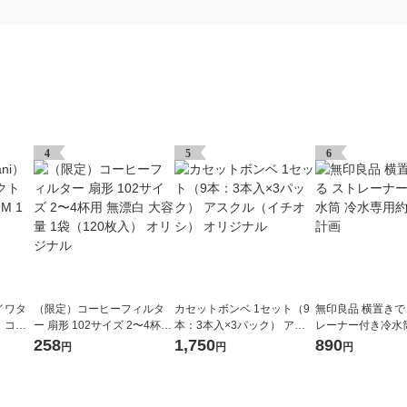
4
5
6
）イワタ
（限定）コーヒーフィルタ
カセットボンベ 1セット（9
無印良品 横置きで
・コン
ー 扇形 102サイズ 2〜4杯用
本：3本入×3パック） アス
レーナー付き冷水
無漂白 大容量 1袋（120枚
クル（イチオシ） オリジナ
用約1L 良品計画
258
1,750
890
円
円
円
入） オリジナル
ル