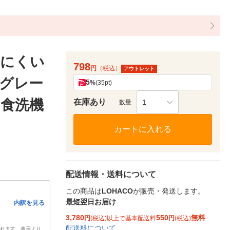
きにくい
798
円
（税込）
アウトレット
 グレー
5
%
(35pt)
 食洗機
在庫あり
1
数量
カートに入れる
配送情報・送料について
この商品は
LOHACO
が販売・発送します。
最短翌日お届け
内訳を見る
3,780
550
無料
円
(税込)以上で基本配送料
円
(税込)
配送料について
されます。表示より