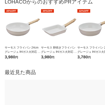
LOHACOからのおすすめPRアイテム
45%OFF
39%OFF
42%OFF
サーモス フライパン 24cm
サーモス 卵焼きフライパン
サーモス フライパン 2
グレージュ IH/ガス火対応 K
グレージュ IH/ガス火対応 K
グレージュ IH/ガス火
FO-024 GG 1個 深型設計 軽
FO-013E GG 1個 軽量 フッ
FO-020 GG 1個 深
3,980
3,980
3,780
円
円
円
量 フッ素化合物不使用
素化合物不使用
量 フッ素化合物不使
最近見た商品