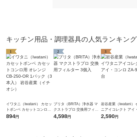
キッチン用品・調理器具の人気ランキング
1
2
3
イワタニ（Iwatani） カセッ
ブリタ（BRITA）浄水器 マ
岩谷産業（Iwatani
トボンベ カセットコンロ用
クストラプロ 交換用フィル
ニアイコレクト アイ
オレンジ CB-250-OR 1パッ
ター 3個入
ロ ZA-9M 1台
894
4,598
2,590
円
円
円
ク（3本入） 岩谷産業（イチ
オシ）