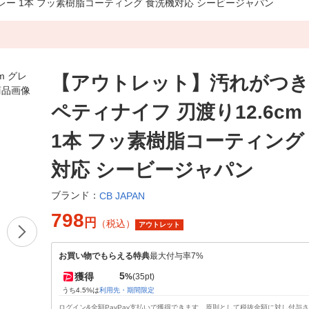
グレー 1本 フッ素樹脂コーティング 食洗機対応 シービージャパン
【アウトレット】汚れがつ
ペティナイフ 刃渡り12.6cm
1本 フッ素樹脂コーティング
対応 シービージャパン
ブランド：
CB JAPAN
798
円
（税込）
アウトレット
お買い物でもらえる特典
最大付与率7%
5
獲得
%
(35pt)
うち4.5%は
利用先・期間限定
ログイン&全額PayPay支払いで獲得できます。原則として税抜金額に対し付与