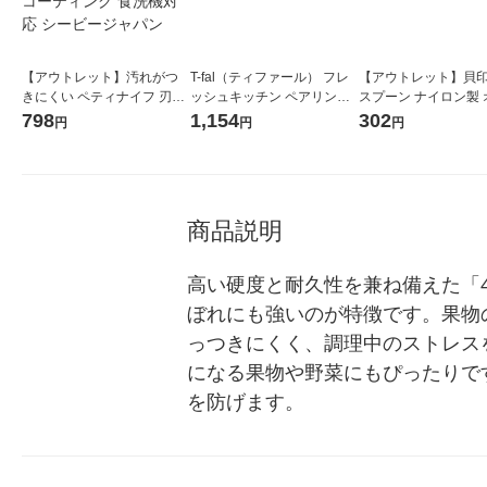
【アウトレット】汚れがつ
T-fal（ティファール） フレ
【アウトレット】貝印
きにくい ペティナイフ 刃渡
ッシュキッチン ペアリング
スプーン ナイロン製 
り12.6cm ホワイト 1本 フッ
ナイフ 9cm 包丁 K13406 1
ドラズベリー 000DE63
798
1,154
302
円
円
円
素樹脂コーティング 食洗機
個
個
対応 シービージャパン
商品説明
高い硬度と耐久性を兼ね備えた「
ぼれにも強いのが特徴です。果物
っつきにくく、調理中のストレス
になる果物や野菜にもぴったりで
を防げます。