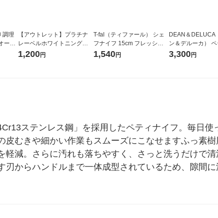
 調理
【アウトレット】プラチナ
T-fal（ティファール） シェ
DEAN＆DELUC
オール
レーベルホワイトニングリ
フナイフ 15cm フレッシュ
ン＆デルーカ） 
44 1
ンクルゲルクリーム 120g
キッチン K13403 1個
フ ナチュラル 4956
1,200
1,540
3,300
円
円
円
53 1個
4Cr13ステンレス鋼」を採用したペティナイフ。毎日
の皮むきや細かい作業もスムーズにこなせますふっ素樹
を軽減。さらに汚れも落ちやすく、さっと洗うだけで清
す刃からハンドルまで一体成型されているため、隙間に