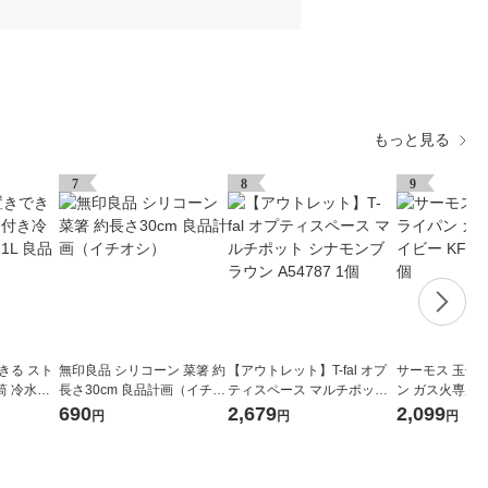
もっと見る
7
8
9
きる スト
無印良品 シリコーン 菜箸 約
【アウトレット】T-fal オプ
サーモス 玉子
筒 冷水専
長さ30cm 良品計画（イチオ
ティスペース マルチポット
ン ガス火専用 ネ
シ）
シナモンブラウン A54787 1
013E NVY 1個
690
2,679
2,099
円
円
円
個