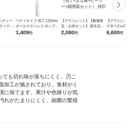
A（ディー
ペティナイフ 包丁 120mm
【アウトレット】【数量限
【アウトレット
ペティナイ
オールステンレス ポップス
定・お得セット】 新生活一
ズ #バズゅCa
6172488
ター 貝印
人暮らし料理スターターセ
プル 1個
1,409
2,080
6,600
円
円
円
ット（包丁+まな板+ピーラ
ー+調理器セット） 貝印
使っても切れ味が落ちにくく、刃こ
脂加工が施されており、食材がく
潔に保てます。果汁や色移りが気
汚れがたまりにくく、細菌の繁殖