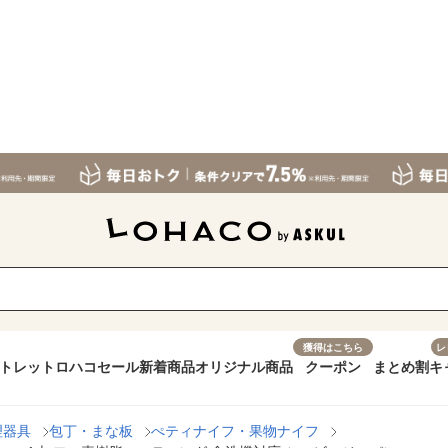
獲得はこちら
レ
トレット
ロハコセール
新着商品
オリジナル商品
クーポン
まとめ割
キ
理器具
包丁・まな板
ぺティナイフ・果物ナイフ