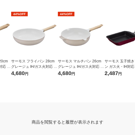
44%OFF
44%OFF
0cm
サーモス フライパン 28cm
サーモス マルチパン 26cm
サーモス 玉子焼
対応 K
グレージュ IH/ガス火対応 K
グレージュ IH/ガス火対応 K
ン ガス火・IH対応
型設計 軽
FO-028 GG 1個 深型設計 軽
FOー026W GG1個 深型設計
FM-013E R1個
4,680
4,680
2,487
円
円
円
用
量 フッ素化合物不使用
軽量 フッ素化合物不使用
商品を閲覧すると履歴が表示されます