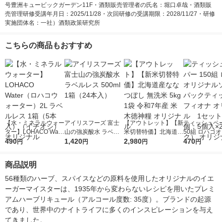
号豊洲キュービックガーデン11F・酒類販売管理者の氏名：堀口卓哉・酒類販
売管理研修受講年月日：2025/11/28・次回研修の受講期限：2028/11/27・研修
実施団体名：一社）酒類政策研究所
こちらの商品もおすすめ
【水・ミネラルウォー
アイリスフーズ 富士
【アウトレット】【新
ティッシュペー
ター】LOHACO Wate
山の強炭酸水 ラベル
米切替特価】北海道産
50組 ロハコ
r（ロハコウォータ
490
レス 500ml 1箱（24
1,420
ななつぼし 無洗米 5k
2,980
ルソフトパッ
470
円
円
円
円
ー）2L ラベルレス 1
本入）
g 1袋 令和7年産 米 木
シュ フィオナ
箱（5本入）（イチオ
徳神糧 オリジナル
ナル 1セット
商品説明
シ） オリジナル
個：5個入×2
オリジナル
56種類のハーブ、スパイスなどの原料を使用したオリジナルのイエ
ーガーマイスターは、1935年から変わらないレシピを用いたプレミ
アムハーブリキュール（アルコール度数: 35度）。ブランドの起源
であり、世界中のナイトライフに多くのインスピレーションを与え
てきました。