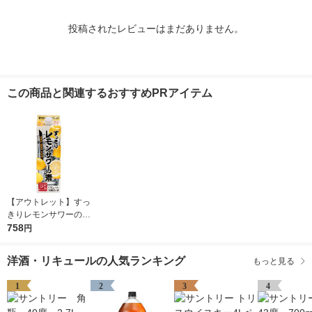
投稿されたレビューはまだありません。
この商品と関連するおすすめPRアイテム
【アウトレット】すっ
きりレモンサワーの素
25度 1L 1本 東亜酒
758
円
造 リキュール
洋酒・リキュールの人気ランキング
もっと見る
1
2
3
4