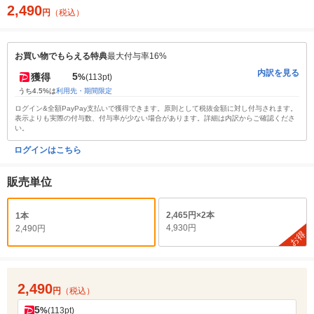
2,490
円
（税込）
お買い物でもらえる特典
最大付与率16%
内訳を見る
5
獲得
%
(113pt)
うち4.5%は
利用先・期間限定
ログイン&全額PayPay支払いで獲得できます。原則として税抜金額に対し付与されます。
表示よりも実際の付与数、付与率が少ない場合があります。詳細は内訳からご確認くださ
い。
ログインはこちら
販売単位
2,465円×2本
1本
4,930円
2,490円
お得
2,490
円
（税込）
5
%
(113pt)