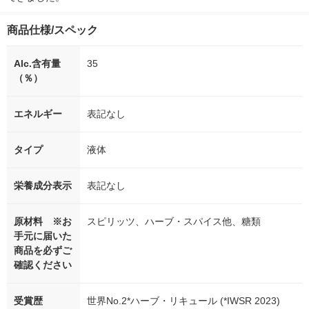
商品仕様/スペック
Alc.含有量
35
（％）
エネルギー
表記なし
タイプ
液体
栄養成分表示
表記なし
原材料 ※お
スピリッツ、ハーブ・スパイス他、糖類
手元に届いた
商品を必ずご
確認ください
受賞歴
世界No.2*ハーブ・リキュール (*IWSR 2023)