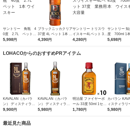
サントリー 角瓶 4
ブラックニッカクリア
サントリー トリスウ
サントリー 知多
0度 2.7L ペット
37度 4L ペット 1本 ニ
イスキー4Lペット 37
度 700ml 
1本 ウイスキー
5,998
ッカ ウイスキー
4,390
度 業務用 大容量
4,280
スキー
5,698
円
円
円
円
LOHACOからのおすすめPRアイテム
KAVALAN（カバラ
KAVALAN（カバラ
明治屋 ファイヤーボ
カバラン KAVA
ン） ディスティラリ
ン） ディスティラリ
ール 33度 50ml 1セッ
ィスティラリ
ー クラシック シング
9,900
ーセレクトNo1 シン
5,980
ト（10本） リキュー
1,780
トNo.2 シン
5,980
円
円
円
円
ルモルトウイスキー 4
グルモルトウイスキー
ル 甘辛いシナモンフ
ト 40度 700m
0度 700ml 1本 台湾ウ
1本 台湾ウイスキー
レーバー 業務用
湾 ウイスキー
最近見た商品
イスキー