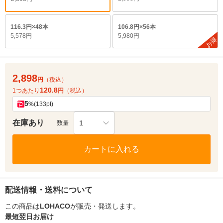
116.3円×48本
106.8円×56本
5,578円
5,980円
お得
2,898
円
（税込）
120.8
1つあたり
円
（税込）
5
%
(133pt)
在庫あり
1
数量
カートに入れる
配送情報・送料について
この商品は
LOHACO
が販売・発送します。
最短翌日お届け