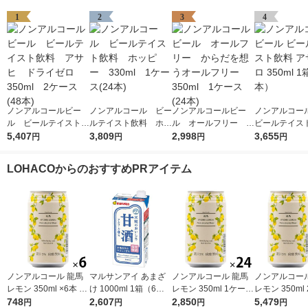
1
2
3
4
ノンアルコールビー
ノンアルコール ビー
ノンアルコールビー
ノンアルコー
ル ビールテイスト飲
ルテイスト飲料 ホッ
ル オールフリー か
ビールテイス
料 アサヒ ドライゼ
5,407
ピー 330ml 1ケー
3,809
らだを想うオールフリ
2,998
アサヒゼロ 350
3,655
円
円
円
円
ロ 350ml 2ケース
ス(24本)
ー 350ml 1ケース
（24本）
(48本)
(24本)
LOHACOからのおすすめPRアイテム
ノンアルコール 龍馬
マルサンアイ あまざ
ノンアルコール 龍馬
ノンアルコール
レモン 350ml ×6本 日
け 1000ml 1箱（6本
レモン 350ml 1ケース
レモン 350ml
本ビール
748
入）
2,607
（24本） 日本ビール
2,850
（48本） 日
5,479
円
円
円
円