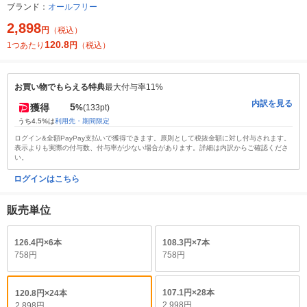
ブランド：
オールフリー
2,898
円
（税込）
120.8
1つあたり
円
（税込）
お買い物でもらえる特典
最大付与率11%
内訳を見る
5
獲得
%
(133pt)
うち4.5%は
利用先・期間限定
ログイン&全額PayPay支払いで獲得できます。原則として税抜金額に対し付与されます。
表示よりも実際の付与数、付与率が少ない場合があります。詳細は内訳からご確認くださ
い。
ログインはこちら
販売単位
126.4円×6本
108.3円×7本
758円
758円
107.1円×28本
120.8円×24本
2,998円
2,898円