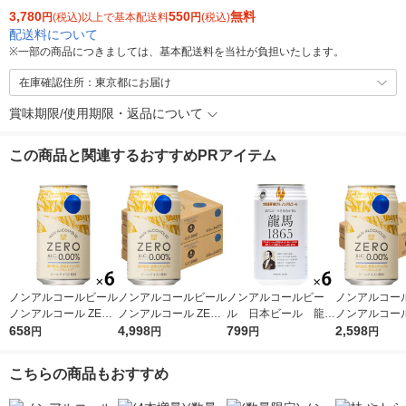
3,780
550
無料
円
(税込)以上で基本配送料
円
(税込)
配送料について
※
一部の商品につきましては、基本配送料を当社が負担いたします。
在庫確認住所：東京都にお届け
賞味期限/使用期限・返品について
この商品と関連するおすすめPRアイテム
ノンアルコールビール
ノンアルコールビール
ノンアルコールビー
ノンアルコー
ノンアルコール ZERO
ノンアルコール ZERO
ル 日本ビール 龍馬
ノンアルコール
350ml 1セット(6本)
658
缶 350ml 2ケース（4
4,998
1865 350ml 1パッ
799
缶 350ml 1
2,598
円
円
円
円
ノンアル ビールテイ
8本）ノンアル 【アス
ク(6本) ビールテイ
4本）ノンアル
スト【アスクル・ロハ
クル・ロハコ限定】
スト飲料
クル・ロハ
こちらの商品もおすすめ
コ限定】 オリジナル
ビールテイスト オリ
ビールテイスト
ジナル
ジナル