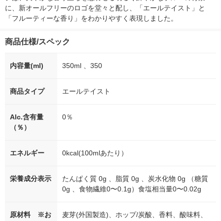
に、新オールフリーのロゴを堂々と配し、「エールテイスト」と
「フルーティーな香り」をわかりやすく表現しました。
商品仕様/スペック
内容量(ml)
350ml 、350
商品タイプ
エールテイスト
Alc.含有量
0％
（％）
エネルギー
0kcal(100mlあたり）
栄養成分表示
たんぱく質 0g 、脂質 0g 、炭水化物 0g （糖質
0g 、食物繊維0〜0.1g）食塩相当量0〜0.02g
原材料 ※お
麦芽(外国製造)、ホップ/炭酸、香料、酸味料、