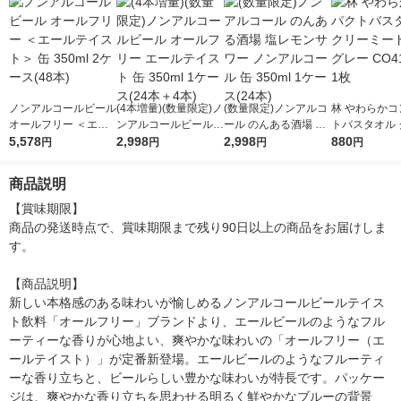
ノンアルコールビール
(4本増量)(数量限定)ノ
(数量限定)ノンアルコ
林 やわらかコ
オールフリー ＜エー
ンアルコールビール
ール のんある酒場 塩
トバスタオル 
ルテイスト＞ 缶 350
5,578
オールフリー エール
2,998
レモンサワー ノンア
2,998
ミードット グ
880
円
円
円
円
ml 2ケース(48本)
テイスト 缶 350ml 1
ルコール 缶 350ml 1
411129 1枚
ケース(24本＋4本)
ケース(24本)
商品説明
【賞味期限】

商品の発送時点で、賞味期限まで残り90日以上の商品をお届けしま
す。

【商品説明】

新しい本格感のある味わいが愉しめるノンアルコールビールテイス
ト飲料「オールフリー」ブランドより、エールビールのようなフル
ーティーな香りが心地よい、爽やかな味わいの「オールフリー（エ
ールテイスト）」が定番新登場。エールビールのようなフルーティ
ーな香り立ちと、ビールらしい豊かな味わいが特長です。パッケー
ジは、爽やかな香り立ちを思わせる明るく鮮やかなブルーの背景