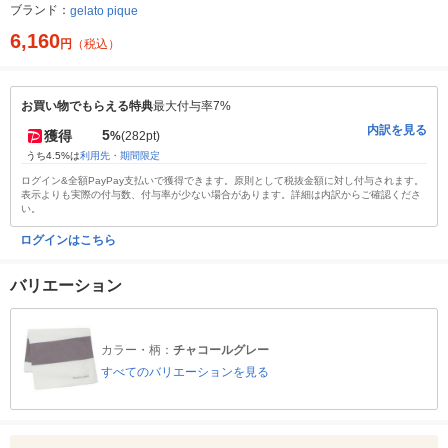
ブランド：
gelato pique
6,160
円
（税込）
お買い物でもらえる特典
最大付与率7%
内訳を見る
5
獲得
%
(282pt)
うち4.5%は
利用先・期間限定
ログイン&全額PayPay支払いで獲得できます。原則として税抜金額に対し付与されます。
表示よりも実際の付与数、付与率が少ない場合があります。詳細は内訳からご確認くださ
い。
ログインはこちら
バリエーション
カラー・柄：
チャコールグレー
すべてのバリエーションを見る