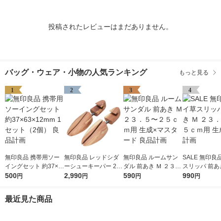
投稿されたレビューはまだありません。
バッグ・ウェア・小物の人気ランキング
もっと見る
1
2
3
4
無印良品 携帯用ソー
無印良品 レッドシダ
無印良品 ルームサン
SALE 無印良
イングセット 約37×6
ーシューキーパー 2
ダル 前あき Ｍ ２３．
スリッパ 前あき
3×12mm 1セット（2
500
5〜28cm用 良品計画
2,990
５〜２５ｃｍ用 生成×
590
３．５〜２５
990
円
円
円
円
個） 良品計画
マスタード 良品計画
生成 良品計画
最近見た商品