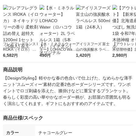
フレアフレグランス I
【水・ミネラルウォー
アイリスフーズ 富士
【アウトレッ
ROKA（イロカ） ネ
ター】LOHACO Wate
山の強炭酸水 ラベル
米切替特価】
イキッドリリーの香り
6,582
r（ロハコウォータ
490
レス 500ml 1箱（24
1,420
ななつぼし 無洗
2,980
円
円
円
円
柔軟剤 詰め替え 超特
ー）2L ラベルレス 1
本入）
g 1袋 令和7年
大 1200ml 1セット
箱（5本入）（イチオ
徳神糧 オリジ
商品説明
（5個入) 花王
シ） オリジナル
【Design/Styling】軽やかな春の色合いで仕上げた、なめらかな薄手
ニット‘スムーズィー’素材の定番2色ボーダーシリーズです。ワンポ
イントでロゴ刺繍を添えた、膝掛けなどに重宝するブランケット。
春らしく彩度の高い華やかなボーダー柄が、お部屋の雰囲気も明る
く演出してくれます。ギフトにもおすすめのアイテムです。
商品仕様/スペック
カラー
チャコールグレー