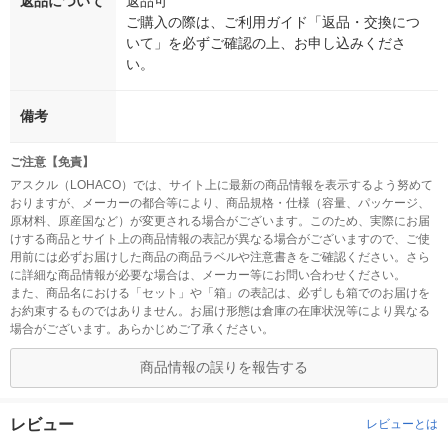
返品について
返品可
ご購入の際は、ご利用ガイド「返品・交換につ
いて」を必ずご確認の上、お申し込みくださ
い。
備考
ご注意【免責】
アスクル（LOHACO）では、サイト上に最新の商品情報を表示するよう努めて
おりますが、メーカーの都合等により、商品規格・仕様（容量、パッケージ、
原材料、原産国など）が変更される場合がございます。このため、実際にお届
けする商品とサイト上の商品情報の表記が異なる場合がございますので、ご使
用前には必ずお届けした商品の商品ラベルや注意書きをご確認ください。さら
に詳細な商品情報が必要な場合は、メーカー等にお問い合わせください。
また、商品名における「セット」や「箱」の表記は、必ずしも箱でのお届けを
お約束するものではありません。お届け形態は倉庫の在庫状況等により異なる
場合がございます。あらかじめご了承ください。
商品情報の誤りを報告する
レビュー
レビューとは