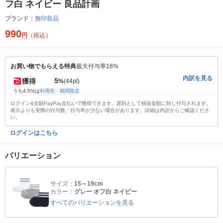
フ白 ネイビー 良品計画
ブランド：
無印良品
990
円
（税込）
お買い物でもらえる特典
最大付与率16%
内訳を見る
5
獲得
%
(44pt)
うち4.5%は
利用先・期間限定
ログイン&全額PayPay支払いで獲得できます。原則として税抜金額に対し付与されます。
表示よりも実際の付与数、付与率が少ない場合があります。詳細は内訳からご確認くださ
い。
ログインはこちら
バリエーション
サイズ：
15～19cm
カラー：
グレー オフ白 ネイビー
すべてのバリエーションを見る