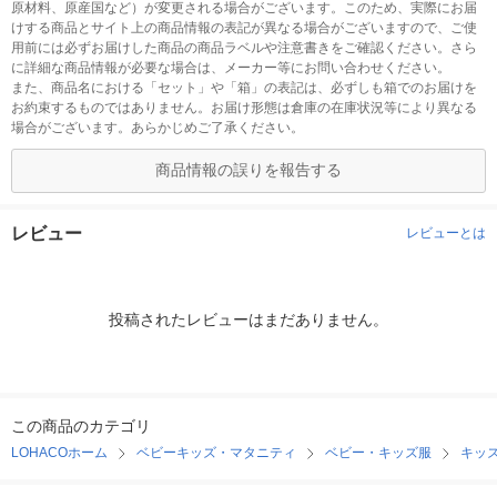
原材料、原産国など）が変更される場合がございます。このため、実際にお届
けする商品とサイト上の商品情報の表記が異なる場合がございますので、ご使
用前には必ずお届けした商品の商品ラベルや注意書きをご確認ください。さら
に詳細な商品情報が必要な場合は、メーカー等にお問い合わせください。
また、商品名における「セット」や「箱」の表記は、必ずしも箱でのお届けを
お約束するものではありません。お届け形態は倉庫の在庫状況等により異なる
場合がございます。あらかじめご了承ください。
商品情報の誤りを報告する
レビュー
レビューとは
投稿されたレビューはまだありません。
この商品のカテゴリ
LOHACOホーム
ベビーキッズ・マタニティ
ベビー・キッズ服
キッ