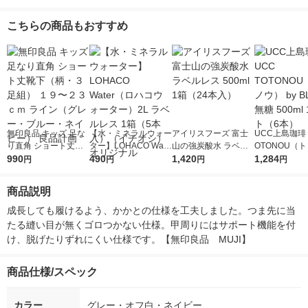
こちらの商品もおすすめ
無印良品 キッズ 足な
【水・ミネラルウォー
アイリスフーズ 富士
UCC上島珈琲 
り直角 ショート丈靴
ター】LOHACO Wate
山の強炭酸水 ラベル
OTONOU（
下（柄・３足組） １
990
r（ロハコウォータ
490
レス 500ml 1箱（24
1,420
ウ） by BLAC
1,284
円
円
円
円
９〜２３ｃｍ ライン
ー）2L ラベルレス 1
本入）
00ml 1セッ
（グレー・ブルー・ネ
箱（5本入）（イチオ
商品説明
イビー） 良品計画
シ） オリジナル
成長しても履けるよう、かかとの仕様を工夫しました。つま先に当
たる縫い目が無くゴロつかない仕様。甲周りにはサポート機能を付
け、脱げたりずれにくい仕様です。【無印良品　MUJI】
商品仕様/スペック
カラー
グレー・オフ白・ネイビー