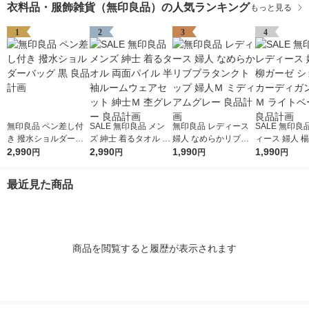
衣料品・服飾雑貨（無印良品）の人気ランキング
もっと見る
1
2
3
4
無印良品 ペン差し付
SALE 無印良品 メン
無印良品 レディース
SALE 無印良品 レデ
き 撥水ショルダーバ
ズ 紳士 着るタオル 両
婦人 なめらかリブブ
ィース 婦人 
ッグ 黒 良品計画
2,990
面パイル 半袖ルーム
2,990
ラタンクトップ 婦人
1,990
ゼ ショートカ
1,990
円
円
円
円
ウェアセット 紳士Ｍ
Ｍ ミディアムグレー
ガン 婦人Ｍ 
杢グレー 良品計画
良品計画
ージュ 良品計
最近見た商品
商品を閲覧すると履歴が表示されます