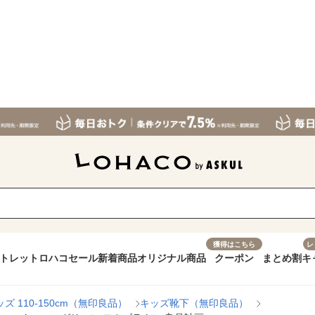
獲得はこちら
レ
トレット
ロハコセール
新着商品
オリジナル商品
クーポン
まとめ割
キ
ッズ 110-150cm（無印良品）
キッズ靴下（無印良品）