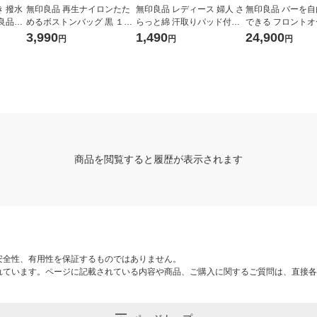
 撥水
無印良品 再生ナイロンたた
無印良品 レディース 婦人 さ
無印良品 バーを
良品計
めるボストンバッグ 黒 １８
らっと綿 汗取りパッド付き
できる フロント
Ｌ 約４２×１５×３０ｃｍ 良
フレンチスリーブ 婦人Ｓ 黒
ャリーケース（３
3,990
1,490
24,900
円
円
円
品計画
良品計画
タテ５４×ヨコ３
４ｃｍ 良品計画
商品を閲覧すると履歴が表示されます
安全性、有用性を保証するものではありません。
れています。ページに記載されている内容や商品、ご購入に関するご質問は、直接各