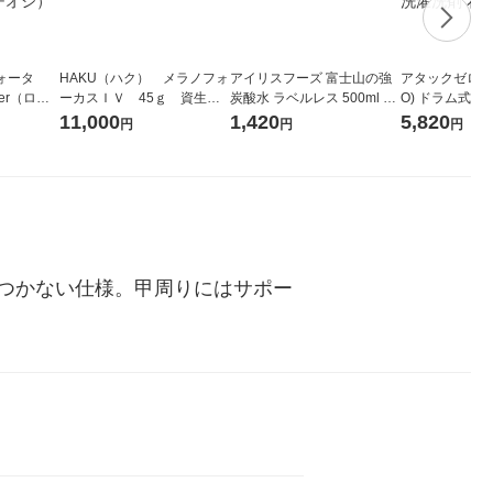
ォータ
HAKU（ハク） メラノフォ
アイリスフーズ 富士山の強
アタックゼロ（At
ter（ロハ
ーカスＩＶ 45ｇ 資生
炭酸水 ラベルレス 500ml 1
O) ドラム式専
 ラベルレ
堂 おまけ付き
箱（24本入）
ガジャンボ 230
11,000
1,420
5,820
円
円
円
（イチオ
（2個入) 洗濯
つかない仕様。甲周りにはサポー