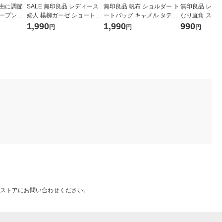
自由に調節
SALE 無印良品 レディース
無印良品 帆布 ショルダー ト
無印良品 レディ
オープンキ
婦人 楊柳ガーゼ ショートカ
ートバッグ キャメル タテ３
なり直角 スニ
２Ｌ） 黒
ーディガン 婦人Ｍ オフ白 良
８×ヨコ４２×マチ１５ｃｍ
（４足組） ２
1,990
1,990
990
円
円
円
７×マチ２
品計画
良品計画
黒 良品計画
ストアにお問い合わせください。