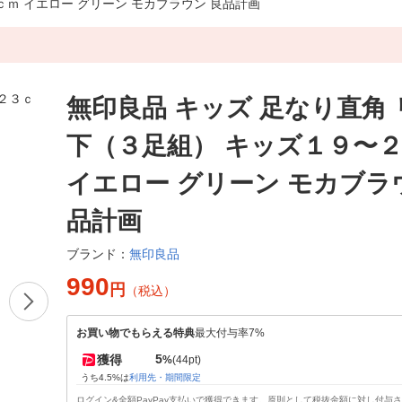
ｃｍ イエロー グリーン モカブラウン 良品計画
無印良品 キッズ 足なり直角
下（３足組） キッズ１９〜
イエロー グリーン モカブラ
品計画
無印良品
ブランド：
990
円
（税込）
お買い物でもらえる特典
最大付与率7%
5
獲得
%
(44pt)
うち4.5%は
利用先・期間限定
ログイン&全額PayPay支払いで獲得できます。原則として税抜金額に対し付与