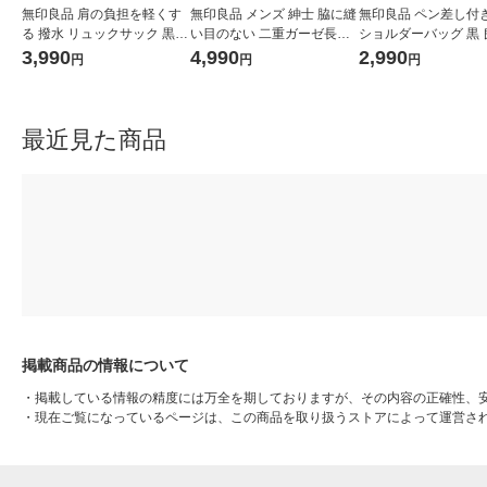
無印良品 肩の負担を軽くす
無印良品 メンズ 紳士 脇に縫
無印良品 ペン差し付き
る 撥水 リュックサック 黒
い目のない 二重ガーゼ長袖
ショルダーバッグ 黒 
タテ４３×ヨコ３２×マチ１
パジャマ 紳士Ｌ ネイビース
画
3,990
4,990
2,990
円
円
円
４ｃｍ 良品計画
トライプ 良品計画
最近見た商品
掲載商品の情報について
・
掲載している情報の精度には万全を期しておりますが、その内容の正確性、
・
現在ご覧になっているページは、この商品を取り扱うストアによって運営さ