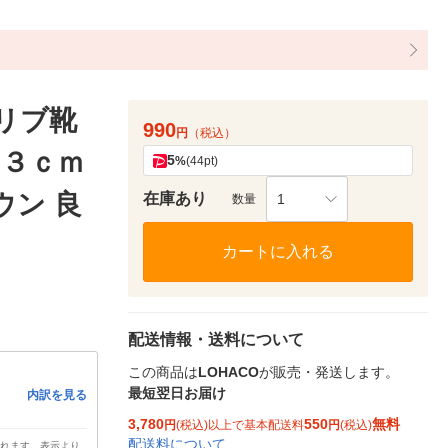
 リブ靴
990
円
（税込）
２３ｃｍ
5
%
(44pt)
ウン 良
在庫あり
1
数量
カートに入れる
配送情報・送料について
この商品は
LOHACO
が販売・発送します。
最短翌日お届け
内訳を見る
3,780
550
無料
円
(税込)以上で基本配送料
円
(税込)
配送料について
されます。表示より