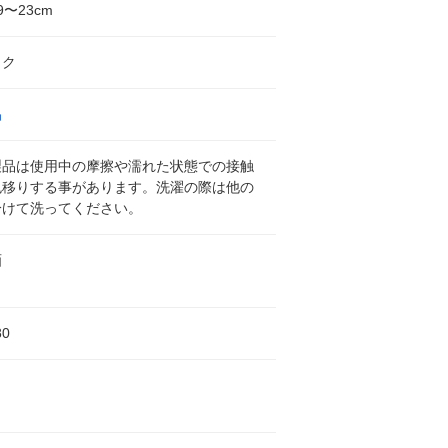
〜23cm
ック
品
製品は使用中の摩擦や濡れた状態での接触
色移りする事があります。洗濯の際は他の
分けて洗ってください。
画
80