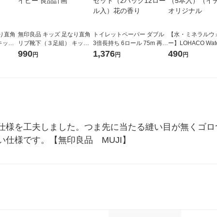
り直角
無印良品 キッズ 足なり直角
トイレットペーパー ダブル
【水・ミネラルウ
キッズ
リブ靴下（３足組） キッズ
3倍長持ち 6ロール 75m 再生
ー】LOHACO Wa
品計画
１９〜２３ｃｍ 薄ブルー グ
紙配合 スコッティフラワー
コウォーター）2L
990
1,376
490
円
円
円
レー ネイビー 良品計画
パック 1セット（2パック12
ス 1箱（5本入）
ロール入）花の香り
シ） オリジナル
仕様を工夫しました。つま先に当たる縫い目が無くゴロ
仕様です。【無印良品　MUJI】