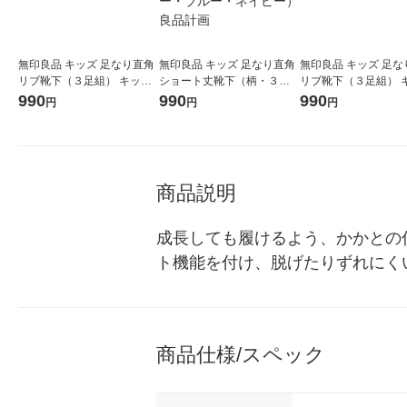
無印良品 キッズ 足なり直角
無印良品 キッズ 足なり直角
無印良品 キッズ 足な
リブ靴下（３足組） キッズ
ショート丈靴下（柄・３足
リブ靴下（３足組） 
１５〜１９ｃｍ 黒 良品計画
組） １９〜２３ｃｍ ライン
１９〜２３ｃｍ 黒 良
990
990
990
円
円
円
（グレー・ブルー・ネイビ
ー） 良品計画
商品説明
成長しても履けるよう、かかとの
ト機能を付け、脱げたりずれにくい
商品仕様/スペック