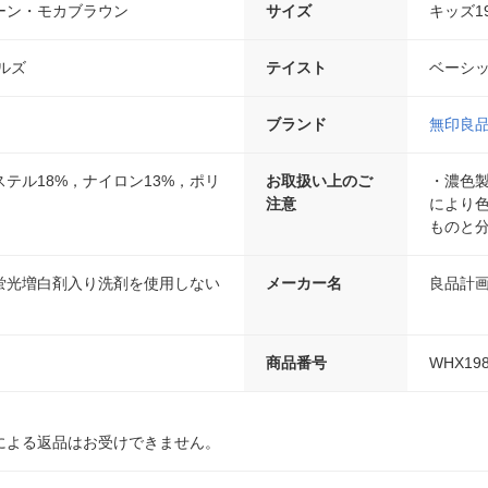
ーン・モカブラウン
サイズ
キッズ19
ルズ
テイスト
ベーシ
ブランド
無印良
ステル18%，ナイロン13%，ポリ
お取扱い上のご
・濃色
注意
により
ものと
蛍光増白剤入り洗剤を使用しない
メーカー名
良品計
商品番号
WHX19
による返品はお受けできません。