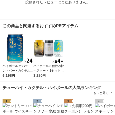
投稿されたレビューはまだありません。
この商品と関連するおすすめPRアイテム
ハイボール カバラ
ハイボール３種飲み比
ン・バー・カクテル
べアソート 1セット(1
(KAVALAN) ハイボー
6,198
2本) 限定
3,280
円
円
ル 320ml 1ケース(24
本)
チューハイ・カクテル・ハイボールの人気ランキング
もっと見る
1
2
3
4