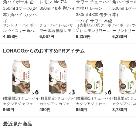
サントリー ハイボー
チューハイ レモンサ
（先着順200円クーポ
ハイボール ウ
ル ウイスキー 角ハイ
ワー 氷結 無糖 レモン
ン） レモンサワー チ
ー サントリー
ボール 缶 350ml 1ケ
4,698
Alc.7% 350ml 48本 酎
6,067
ューハイ 本搾り レモ
6,259
ボール 缶 500
6,230
円
円
円
円
ース(24本) 角ハイ カ
ハイ
ン 350ml 48本 缶チュ
ース(24本)
クハイ
ーハイ サワー 本絞り
LOHACOからのおすすめPRアイテム
(数量限定) チューハイ
(数量限定) チューハイ
(数量限定) チューハイ
(数量限定) 
カクシアジ カフェオ
カクシアジ カフェオ
カクシアジ ふわっと
カクシアジ ふ
レ仕立て 缶 350ml 6
950
レ仕立て 缶 350ml 3
480
バナナ 缶 350ml 6本
950
バナナ 缶 350
3,780
円
円
円
円
本
本
ース(24本)
最近見た商品