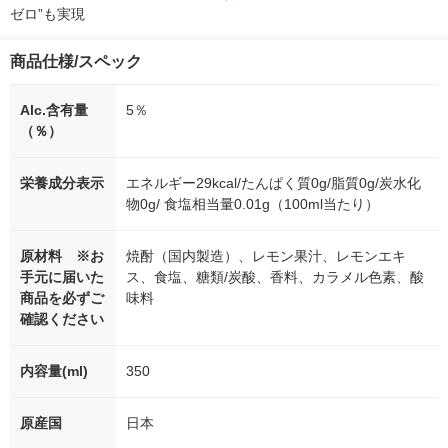
ゼロ”も実現
商品仕様/スペック
Alc.含有量
5％
（％）
栄養成分表示
エネルギー29kcal/たんぱく質0g/脂質0g/炭水化
物0g/ 食塩相当量0.01g（100ml当たり）
原材料 ※お
焼酎（国内製造）、レモン果汁、レモンエキ
手元に届いた
ス、食塩、糖類/炭酸、香料、カラメル色素、酸
商品を必ずご
味料
確認ください
内容量(ml)
350
原産国
日本