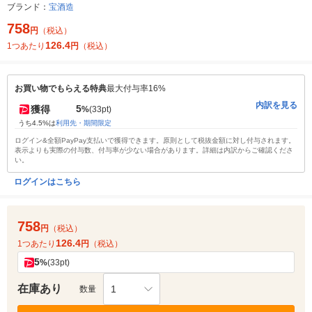
ブランド：
宝酒造
758
円
（税込）
126.4
1つあたり
円
（税込）
お買い物でもらえる特典
最大付与率16%
内訳を見る
5
獲得
%
(33pt)
うち4.5%は
利用先・期間限定
ログイン&全額PayPay支払いで獲得できます。原則として税抜金額に対し付与されます。
表示よりも実際の付与数、付与率が少ない場合があります。詳細は内訳からご確認くださ
い。
ログインはこちら
758
円
（税込）
126.4
1つあたり
円
（税込）
5
%
(33pt)
在庫あり
1
数量