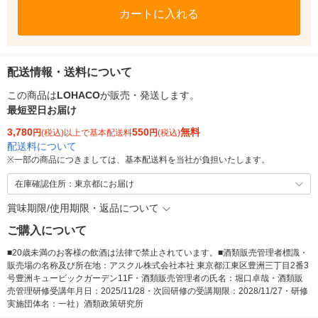
カートに入れる
配送情報・送料について
この商品は
LOHACO
が販売・発送します。
最短翌日お届け
3,780
550
無料
円
(税込)以上で基本配送料
円
(税込)
配送料について
※
一部の商品につきましては、基本配送料を当社が負担いたします。
在庫確認住所：東京都にお届け
賞味期限/使用期限・返品について
ご購入について
■20歳未満のお客様の飲酒は法律で禁止されています。■酒類販売管理者標識・
販売場の名称及び所在地：アスクル株式会社本社 東京都江東区豊洲三丁目2番3
号豊洲キュービックガーデン11F・酒類販売管理者の氏名：堀口卓哉・酒類販
売管理研修受講年月日：2025/11/28・次回研修の受講期限：2028/11/27・研修
実施団体名：一社）酒類政策研究所