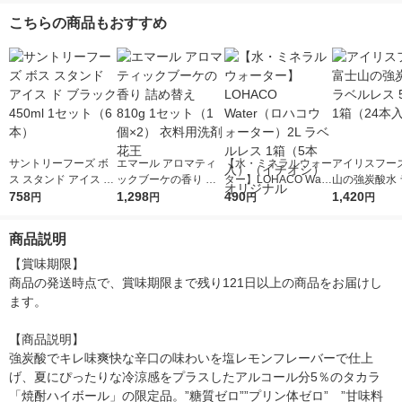
こちらの商品もおすすめ
サントリーフーズ ボ
エマール アロマティ
【水・ミネラルウォー
アイリスフーズ
ス スタンド アイス ド
ックブーケの香り 詰
ター】LOHACO Wate
山の強炭酸水 
ブラック 450ml 1セッ
758
め替え 810g 1セット
1,298
r（ロハコウォータ
490
レス 500ml 1
1,420
円
円
円
円
ト（6本）
（1個×2） 衣料用洗剤
ー）2L ラベルレス 1
本入）
花王
箱（5本入）（イチオ
商品説明
シ） オリジナル
【賞味期限】

商品の発送時点で、賞味期限まで残り121日以上の商品をお届けし
ます。

【商品説明】

強炭酸でキレ味爽快な辛口の味わいを塩レモンフレーバーで仕上
げ、夏にぴったりな冷涼感をプラスしたアルコール分5％のタカラ
「焼酎ハイボール」の限定品。”糖質ゼロ””プリン体ゼロ”　”甘味料