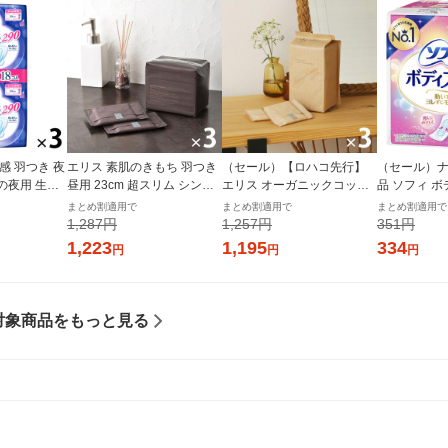
感 羽つき 夜
エリス 素肌のきもち 羽つき
（セール）【ロハコ先行】
（セール）ナ
日の夜用 生理
昼用 23cm 超スリム シンプ
エリス オーガニックコット
品 ソフィ 
ット（18枚×
ルデザイン 3個(20枚×3) ナ
ン 羽つき 21cm 多い昼〜ふ
つうの日用 羽な
まとめ割適用で
まとめ割適用で
まとめ割適用で
製紙 エリエ
プキン 大王製紙 エリエール
つうの日用（22枚×3個）素
m) 1パック (
1,287円
1,257円
351円
生理用品
肌のきもち ナチュラルシリ
ニ・チャー
1,223
1,195
334
円
円
円
ーズ 生理用品
対象商品をもっと見る