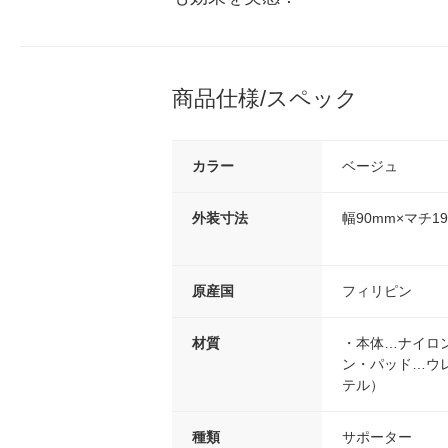
商品仕様/スペック
カラー
ベージュ
外装寸法
幅90mm×マチ1
原産国
フィリピン
材質
・本体…ナイロ
ン・パッド…ウ
テル）
種類
サポーター