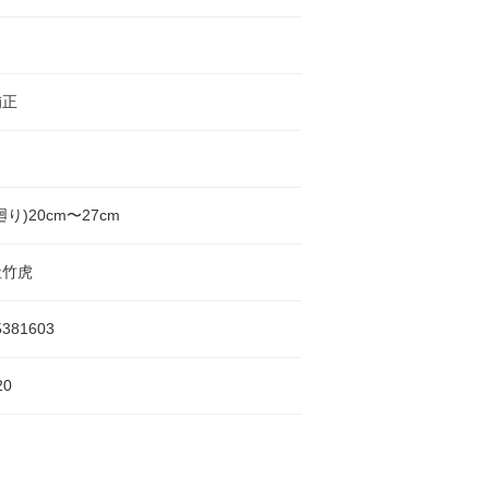
補正
り)20cm〜27cm
社竹虎
5381603
20