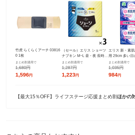
竹虎 らくらくアーチ 03816
（セール）エリス ショーツ
エリス 新・素肌
0 1枚
ナプキン M~L 昼・夜 長時間
用 29cm 多い
用 ブラックカラー 1セット
用ナプキン 1セ
まとめ割適用で
まとめ割適用で
まとめ割適用で
（4枚入×3パック） 大王製
3パック） 大王
1,680円
1,287円
1,035円
紙
ール 生理用品
1,596
1,223
984
円
円
円
【最大15％OFF】ライフステージ応援まとめ割
ほかの