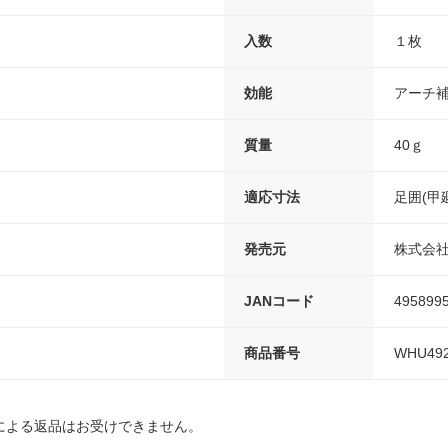
入数
１枚
効能
アーチ
質量
40ｇ
適応寸法
足囲(甲廻
発売元
株式会
JANコード
495899
商品番号
WHU49
による返品はお受けできません。