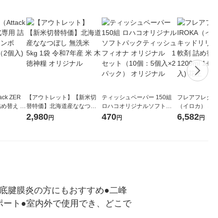
ck ZER
【アウトレット】【新米切
ティッシュペーパー 150組
フレアフレグラン
詰め替え メ
替特価】北海道産ななつぼ
ロハコオリジナルソフトパ
（イロカ） ネ
 1セット
し 無洗米 5kg 1袋 令和7年産
ックティッシュ フィオナ オ
ーの香り 柔軟剤
2,980
470
6,582
円
円
円
 花王
米 木徳神糧 オリジナル
リジナル 1セット（10個：
特大 1200ml
5個入×2パック） オリジナ
入) 花王
ル
足底腱膜炎の方にもおすすめ●二峰
ポート●室内外で使用でき、どこで