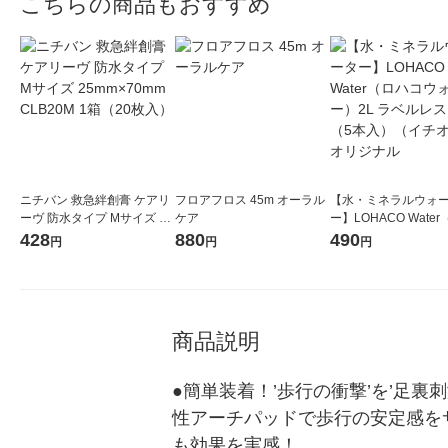
こちらの商品もおすすめ
ニチバン 救急絆創膏 ケアリ
フロアフロス 45m オーラル
【水・ミネラルウォ
ーヴ 防水タイプ Mサイズ 25
ケア
ー】LOHACO Wate
mm×70mm CLB20M 1箱（2
コウォーター）2L ラ
428
880
490
円
円
円
0枚入）
ス 1箱（5本入）（イ
シ） オリジナル
商品説明
●簡単装着！’歩行の衝撃’を’足
性アーチパッドで歩行の安定感を
も効果を実感！