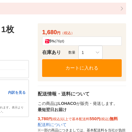
 1枚
1,680
円
（税込）
5
%
(76pt)
在庫あり
1
数量
カートに入れる
内訳を見る
配送情報・送料について
この商品は
LOHACO
が販売・発送します。
されます。表示より
最短翌日お届け
い。
3,780
550
無料
円
(税込)以上で基本配送料
円
(税込)
配送料について
※
一部の商品につきましては、基本配送料を当社が負担