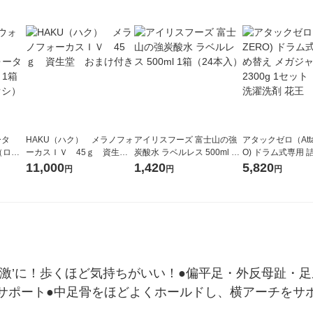
ータ
HAKU（ハク） メラノフォ
アイリスフーズ 富士山の強
アタックゼロ（Atta
r（ロハ
ーカスＩＶ 45ｇ 資生
炭酸水 ラベルレス 500ml 1
O) ドラム式専用 
ベルレ
堂 おまけ付き
箱（24本入）
ガジャンボ 2300g
11,000
1,420
5,820
円
円
円
チオ
（2個入) 洗濯洗剤
裏刺激’に！歩くほど気持ちがいい！●偏平足・外反母趾・
サポート●中足骨をほどよくホールドし、横アーチをサ