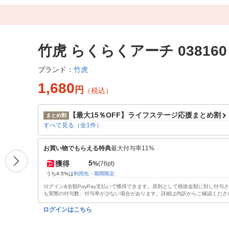
竹虎 らくらくアーチ 038160
竹虎
ブランド：
1,680
円
（税込）
【最大15％OFF】ライフステージ応援まとめ割
まとめ割
すべて見る（全1件）
お買い物でもらえる特典
最大付与率11%
5
獲得
%
(76pt)
うち4.5%は
利用先・期間限定
ログイン&全額PayPay支払いで獲得できます。原則として税抜金額に対し付与
も実際の付与数、付与率が少ない場合があります。詳細は内訳からご確認くださ
ログインはこちら