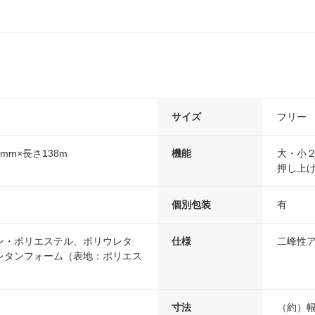
サイズ
フリー
9mm×長さ138m
機能
大・小
押し上
個別包装
有
ン・ポリエステル、ポリウレタ
仕様
二峰性
レタンフォーム（表地：ポリエス
寸法
（約）幅