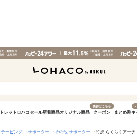
獲得はこちら
レ
トレット
ロハコセール
新着商品
オリジナル商品
クーポン
まとめ割
キ
・テーピング
サポーター
その他 サポーター
竹虎 らくらくアーチ 0