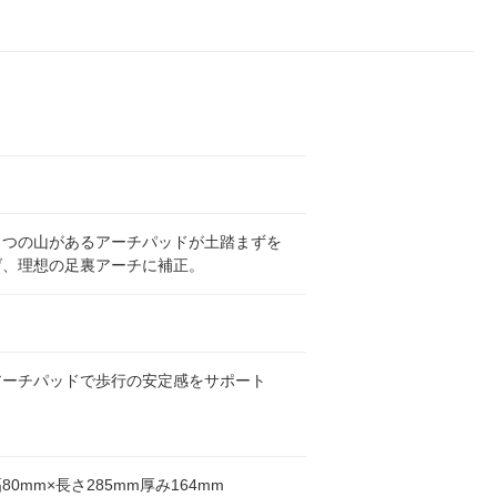
２つの山があるアーチパッドが土踏まずを
げ、理想の足裏アーチに補正。
アーチパッドで歩行の安定感をサポート
80mm×長さ285mm厚み164mm