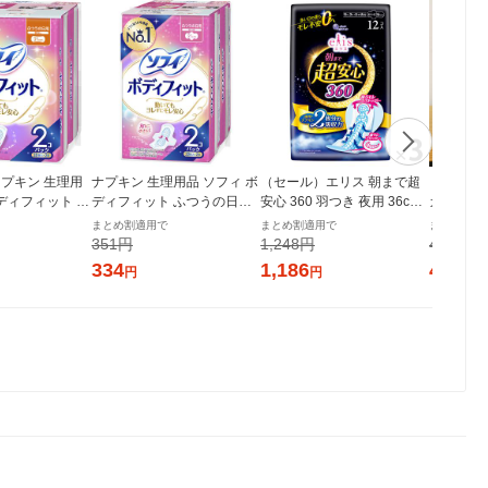
プキン 生理用
ナプキン 生理用品 ソフィ ボ
（セール）エリス 朝まで超
【ロハコ
ボディフィット ふ
ディフィット ふつうの日用
安心 360 羽つき 夜用 36cm
ガニックコ
し (210/21c
羽つき (210/21cm) 1パック
特に多い日の夜用 ナプキン
cm 多い
まとめ割適用で
まとめ割適用で
まとめ割適
28枚×2個) ユ
(20枚×2個) ユニ・チャーム
3個（12枚×3）大王製紙 生
個（22枚
351円
1,248円
432円
ム
理用品
チュラル
334
1,186
411
円
円
円