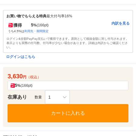
お買い物でもらえる特典
最大付与率16%
内訳を見る
5
獲得
%
(166pt)
うち4.5%は
利用先・期間限定
ログイン&全額PayPay支払いで獲得できます。原則として税抜金額に対し付与されます。
表示よりも実際の付与数、付与率が少ない場合があります。詳細は内訳からご確認くださ
い。
ログインはこちら
3,630
円
（税込）
5
%
(166pt)
在庫あり
1
数量
カートに入れる