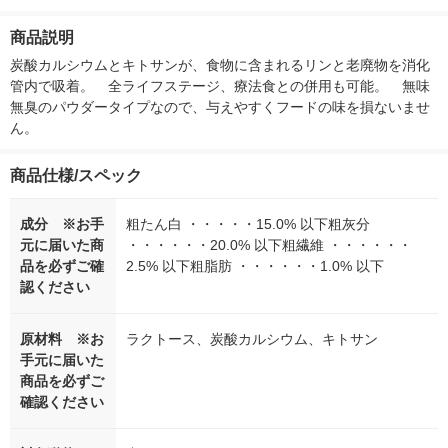
ー）2L ラベルレス 1
本入）
箱（5本入）（イチオ
商品説明
シ） オリジナル
炭酸カルシウムとキトサンが、食物に含まれるリンと老廃物を消化
管内で吸着。　全ライフステージ、療法食との併用も可能。　無味
無臭のパウダータイプなので、与えやすくフードの味を損ないませ
ん。
商品仕様/スペック
成分 ※お手
粗たん白 ・・・・・15.0% 以下粗灰分
元に届いた商
・・・・・・20.0% 以下粗繊維 ・・・・・・
品を必ずご確
2.5% 以下粗脂肪 ・・・・・・1.0% 以下
認ください
原材料 ※お
ラクトース、炭酸カルシウム、キトサン
手元に届いた
商品を必ずご
確認ください