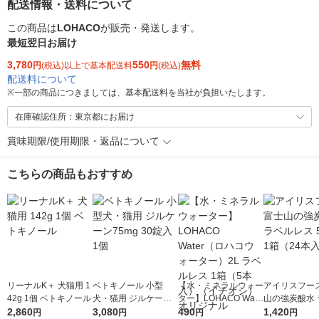
配送情報・送料について
この商品は
LOHACO
が販売・発送します。
最短翌日お届け
3,780
550
無料
円
(税込)以上で基本配送料
円
(税込)
配送料について
※
一部の商品につきましては、基本配送料を当社が負担いたします。
在庫確認住所：東京都にお届け
賞味期限/使用期限・返品について
こちらの商品もおすすめ
リーナルK＋ 犬猫用 1
ベトキノール 小型
【水・ミネラルウォー
アイリスフーズ
42g 1個 ベトキノール
犬・猫用 ジルケーン7
ター】LOHACO Wate
山の強炭酸水 
2,860
5mg 30錠入 1個
3,080
r（ロハコウォータ
490
レス 500ml 1
1,420
円
円
円
円