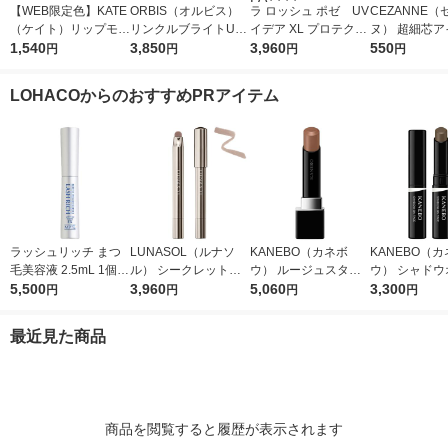
【WEB限定色】KATE
ORBIS（オルビス）
ラ ロッシュ ポゼ UV
CEZANNE（
（ケイト）リップモン
リンクルブライトUV
イデア XL プロテクシ
ヌ） 超細芯ア
スター 04 パンプキン
1,540
プロテクター N 50g
3,850
ョントーンアップ ロ
3,960
ウ 03（ナチ
550
円
円
円
円
ワイン カネボウ 口紅
（医薬部外品）
ーズ+ SPF50+・PA
ラウン） セザ
++++
粧品
LOHACOからのおすすめPRアイテム
ラッシュリッチ まつ
LUNASOL（ルナソ
KANEBO（カネボ
KANEBO（
毛美容液 2.5mL 1個
ル） シークレットシ
ウ） ルージュスター
ウ） シャドウオンフ
ロート製薬
5,500
ェイド 01
3,960
ヴァイブラント V09
5,060
ェース 01
3,300
円
円
円
円
最近見た商品
商品を閲覧すると履歴が表示されます