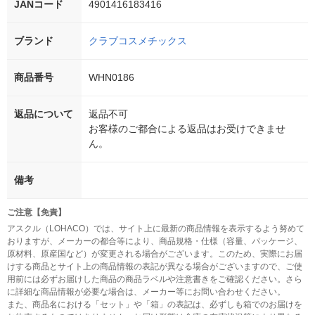
JANコード
4901416183416
ブランド
クラブコスメチックス
商品番号
WHN0186
返品について
返品不可
お客様のご都合による返品はお受けできませ
ん。
備考
ご注意【免責】
アスクル（LOHACO）では、サイト上に最新の商品情報を表示するよう努めて
おりますが、メーカーの都合等により、商品規格・仕様（容量、パッケージ、
原材料、原産国など）が変更される場合がございます。このため、実際にお届
けする商品とサイト上の商品情報の表記が異なる場合がございますので、ご使
用前には必ずお届けした商品の商品ラベルや注意書きをご確認ください。さら
に詳細な商品情報が必要な場合は、メーカー等にお問い合わせください。
また、商品名における「セット」や「箱」の表記は、必ずしも箱でのお届けを