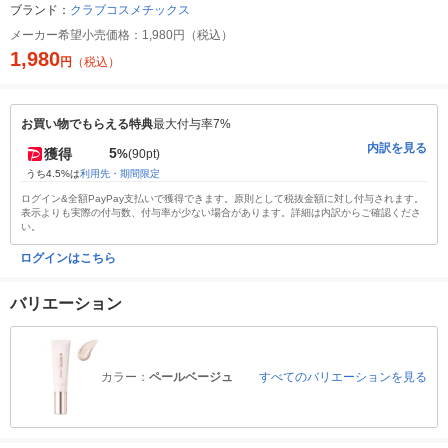
ブランド：
クラブコスメチックス
メーカー希望小売価格：
1,980円（税込）
1,980
円
（税込）
お買い物でもらえる特典
最大付与率7%
内訳を見る
5
獲得
%
(90pt)
うち4.5%は
利用先・期間限定
ログイン&全額PayPay支払いで獲得できます。原則として税抜金額に対し付与されます。
表示よりも実際の付与数、付与率が少ない場合があります。詳細は内訳からご確認くださ
い。
ログインはこちら
バリエーション
カラー：
ペールベージュ
すべてのバリエーションを見る