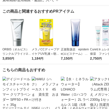
賞味期限/使用期限・返品について
この商品と関連するおすすめPRアイテム
ORBIS（オルビス）
メラノCCディープデ
正規取扱店 epistem
Curel(キュレ
リンクルブライトUV
イケアUV乳液＜朝用
e(エピステーム） ホ
保湿 ファン
プロテクター N 50g
3,850
日焼け止め乳液＞50g
1,184
ワイトUVレーザー SP
7,150
止ベース 30
2,750
円
円
円
円
（医薬部外品）
SPF50+・PA++++ロ
F50+／PA++++ 40g
ート製薬
日焼け止め
こちらの商品もおすすめ
デイジードール モイ
HAKU（ハク） メラ
【水・ミネラルウォー
アタックゼロ（A