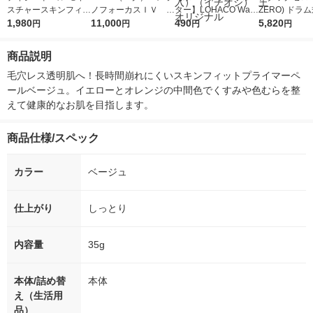
スチャースキンフィッ
ノフォーカスＩＶ 4
ター】LOHACO Wate
ZERO) ドラ
トプライマー クリア
1,980
5ｇ 資生堂 おまけ
11,000
r（ロハコウォータ
490
詰め替え メガ
5,820
円
円
円
円
ラベンダー SPF50＋P
付き
ー）2L ラベルレス 1
ボ 2300g 1
A＋＋＋ 35g
箱（5本入）（イチオ
個入) 洗濯洗剤
商品説明
シ） オリジナル
毛穴レス透明肌へ！長時間崩れにくいスキンフィットプライマーペ
ールベージュ。イエローとオレンジの中間色でくすみや色むらを整
えて健康的なお肌を目指します。
商品仕様/スペック
カラー
ベージュ
仕上がり
しっとり
内容量
35g
本体/詰め替
本体
え（生活用
品）