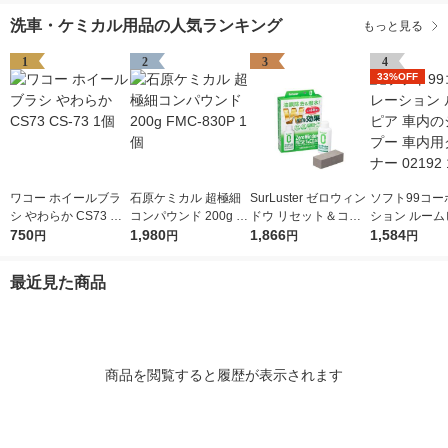
洗車・ケミカル用品の人気ランキング
もっと見る
1
2
3
4
33%OFF
ワコー ホイールブラ
石原ケミカル 超極細
SurLuster ゼロウィン
ソフト99コー
シ やわらか CS73 CS
コンパウンド 200g F
ドウ リセット＆コー
ション ルーム
-73 1個
750
MC-830P 1個
1,980
ト 80ml S-131（直送
1,866
内のシャンプー
1,584
円
円
円
円
品）
用クリーナー 02
本
最近見た商品
商品を閲覧すると履歴が表示されます