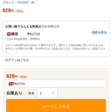
ブランド：
ProStaff（車）
828
円
（税込）
お買い物でもらえる特典
最大付与率11%
内訳を見る
5
獲得
%
(37pt)
うち4.5%は
利用先・期間限定
ログイン&全額PayPay支払いで獲得できます。原則として税抜金額に対し付与されます。
表示よりも実際の付与数、付与率が少ない場合があります。詳細は内訳からご確認くださ
い。
ログインはこちら
828
円
（税込）
5
%
(37pt)
在庫あり
1
数量
カートに入れる