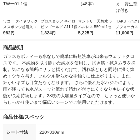
ワコー タイヤワック
プロスタッフ キイロ
サントリー天然水 ラ
HAKU（ハク
ススポンジ超耐久（業
ビンゴールド A11 1個
ベルレス 550ml 1セッ
ノフォーカス
務用） TWー01 1個
982
1,324
ト（48本）
5,225
5ｇ 資生堂
11,000
円
円
円
円
付き
商品説明
ガラスもボディーも水なしで簡単に時短洗車が出来るウェットクロ
スです。 不純物を取り除いた純水を使用し、拭き筋・拭きムラを抑
制。気になる箇所にサッと拭くだけで、汚れ落としと同時に深く煌
めくツヤを与え、ツルツル滑らかな手触りに仕上がります。また、
細かいキズも目立たなくなります。 さらに優れた水ハジキにより、
雨が降っても水がスーッと流れて汚れが付きにくくなりキレイな状
態が長期持続します。28枚の大容量タイプなので、ちょっと使いか
らしっかり使いまで幅広いシーンでご使用いただけます。
商品仕様/スペック
シート寸法
220×330mm