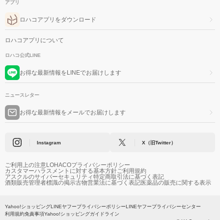
アプリ
ロハコアプリをダウンロード
ロハコアプリについて
ロハコ公式LINE
お得な最新情報をLINEでお届けします
ニュースレター
お得な最新情報をメールでお届けします
Instagram
X（旧Twitter）
ご利用上の注意
LOHACOプライバシーポリシー
カスタマーハラスメントに対する基本方針
ご利用規約
アスクルのサイバーセキュリティ
特定商取引法に基づく表記
酒類販売管理者標識の掲示
古物営業法に基づく表記
医薬品の販売に関する表示
Yahoo!ショッピング
LINEヤフープライバシーポリシー
LINEヤフープライバシーセンター
利用規約
免責事項
Yahoo!ショッピングガイドライン