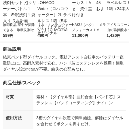
無印良品 家中が掃除
【水・ミネラルウォー
HAKU（ハク） メラ
アイリスフーズ
できる 希釈洗剤セッ
ター】LOHACO Wate
ノフォーカスＩＶ 4
山の強炭酸水 
ト 泡クリーナーボト
599
r（ロハコウォータ
490
5ｇ 資生堂 おまけ
11,000
レス 500ml 1
1,420
円
円
円
円
ル１本 希釈洗剤１袋
ー）2L ラベルレス 1
付き
本入）
入り 良品計画
箱（5本入）（イチオ
商品説明
シ） オリジナル
結束バンド型ダイヤルロック。電動アシスト自転車のバッテリー盗
難防止に。高耐久素材で安心。バンド芯にステンレスを採用！簡単
ダイヤル設定で鍵が不要。紛失の心配もなし。
商品仕様/スペック
材質
素材：【ダイヤル部】亜鉛合金【バンド芯】ス
テンレス【バンドコーティング】ナイロン
使用方法
3桁のダイヤル設定で簡単施錠。解除はダイヤル
を合わせてボタンを押すだけ。