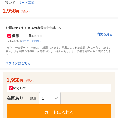
ブランド：
リード工業
1,958
円
（税込）
お買い物でもらえる特典
最大付与率7%
内訳を見る
5
獲得
%
(88pt)
うち4.5%は
利用先・期間限定
ログイン&全額PayPay支払いで獲得できます。原則として税抜金額に対し付与されます。
表示よりも実際の付与数、付与率が少ない場合があります。詳細は内訳からご確認くださ
い。
ログインはこちら
1,958
円
（税込）
5
%
(88pt)
在庫あり
1
数量
カートに入れる