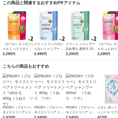
この商品と関連するおすすめPRアイテム
（セール）エッセンシ
メリット リンスのい
メリット シャンプー
（セール）エ
ャル しっとりまとま
らないシャンプー 詰
詰め替え 超特大 1080
ャル ふんわり
る シャンプー 詰め替
2,290
め替え 超特大 1080ml
2,990
ml 2個 花王
2,250
ヤ シャンプー
2,290
円
円
円
円
え 大容量 1080ml 2個
2個 花王
え 大容量 1080
花王
花王
こちらの商品もおすすめ
PRORY（プロリー）
PRORY（プロリー）
PRORY（プロリー）
ビオレ 冷シー
モイストリペアトリー
モイストリペア トリ
モイストリペア シャ
ィシート リフ
トメント つめかえ 40
2,420
ートメント 450g （う
2,640
ンプー 450ml （う
2,640
ュフローラル2
473
円
円
円
円