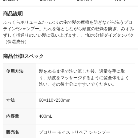
0g（うねり ツヤ）
ねり ツヤ）
ねり ツヤ）
花王 汗拭きシ
ふきシート
商品説明
ふっくらボリュームたっぷりの泡で髪の摩擦を防ぎながら洗うプロ
テイン*シャンプー。汚れを落としながら頭皮の乾燥を防ぎ、みずみ
ずしく指通りのいい髪に洗い上げます。。*加水分解ダイズタンパク
（保湿成分）
商品仕様/スペック
使用方法
髪をぬるま湯で洗い流した後、適量を手に取
り、頭皮をマッサージするように髪全体をよく
洗い、その後十分にすすいでください。
寸法
60×110×230mm
内容量
400mL
販売名
プロリー モイストリペア シャンプー