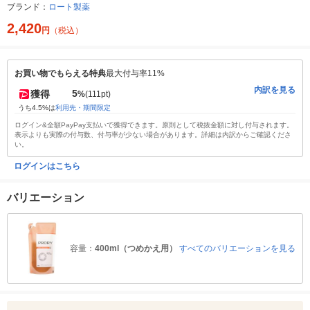
ブランド：
ロート製薬
2,420
円
（税込）
お買い物でもらえる特典
最大付与率11%
内訳を見る
5
獲得
%
(111pt)
うち4.5%は
利用先・期間限定
ログイン&全額PayPay支払いで獲得できます。原則として税抜金額に対し付与されます。
表示よりも実際の付与数、付与率が少ない場合があります。詳細は内訳からご確認くださ
い。
ログインはこちら
バリエーション
容量：
400ml（つめかえ用）
すべてのバリエーションを見る