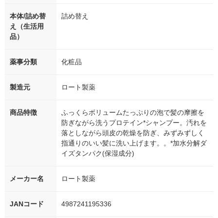
本体/詰め替
詰め替え
え（生活用
品）
薬事分類
化粧品
製造元
ロート製薬
商品特徴
ふっくらボリュームたっぷりの泡で髪の摩擦を
防ぎながら洗うプロテイン*シャンプー。汚れを
落としながら頭皮の乾燥を防ぎ、みずみずしく
指通りのいい髪に洗い上げます。。*加水分解ダ
イズタンパク(保湿成分)
メーカー名
ロート製薬
JANコード
4987241195336