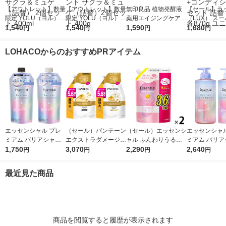
【アウトレット】数量
【アウトレット】数量
無印良品 植物発酵液
【セール】ラ
限定 YOLU（ヨル）
限定 YOLU（ヨル）
薬用エイジングケアエ
（LUX） ス
サクラ カームナイト
1,540
サクラ カームナイト
1,540
ッセンス １５０ｍＬ
1,590
ッチシャイン 
1,680
円
円
円
円
リペアシャンプー サ
リペアトリートメント
良品計画
ジリペア 補修
クラ＆ミュゲ（詰替）
サクラ＆ミュゲ（詰
プー+コンデ
LOHACOからのおすすめPRアイテム
2個セット 400ml
替）2個セット 400g
ー セット 詰替
870g ユニリ
エッセンシャル プレ
（セール）パンテーン
（セール）エッセンシ
エッセンシャル
ミアム バリアシャン
エクストラダメージリ
ャル ふんわりうるツ
ミアム バリア
プー + コンディショ
1,750
ペア シャンプー + コ
3,070
ヤ コンディショナー
2,290
プー + コン
2,640
円
円
円
円
ナー グロウ 詰替セッ
ンディショナー 超特
詰替 大容量 1080ml 2
ナー グロウ 
ト 各340ml
大1.7L 2個セット P＆
個 花王
ット 各450ml
最近見た商品
G
商品を閲覧すると履歴が表示されます