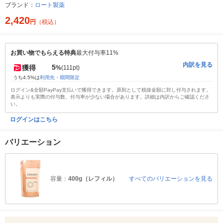
ブランド：
ロート製薬
2,420
円
（税込）
お買い物でもらえる特典
最大付与率11%
内訳を見る
5
獲得
%
(111pt)
うち4.5%は
利用先・期間限定
ログイン&全額PayPay支払いで獲得できます。原則として税抜金額に対し付与されます。
表示よりも実際の付与数、付与率が少ない場合があります。詳細は内訳からご確認くださ
い。
ログインはこちら
バリエーション
容量：
400g（レフィル）
すべてのバリエーションを見る