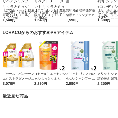
【アウトレット】数量
【アウトレット】数量
無印良品 植物発酵液
【セール】ラ
限定 YOLU（ヨル）
限定 YOLU（ヨル）
薬用エイジングケアエ
（LUX） ス
サクラ カームナイト
1,540
サクラ カームナイト
1,540
ッセンス １５０ｍＬ
1,590
ッチシャイン 
1,680
円
円
円
円
リペアシャンプー サ
リペアトリートメント
良品計画
ジリペア 補修
クラ＆ミュゲ（詰替）
サクラ＆ミュゲ（詰
プー+コンデ
LOHACOからのおすすめPRアイテム
2個セット 400ml
替）2個セット 400g
ー セット 詰替
870g ユニリ
（セール）パンテーン
（セール）エッセンシ
メリット リンスのい
メリット シャ
エクストラダメージリ
ャル しっとりまとま
らないシャンプー 詰
詰め替え 超特大
ペア シャンプー + コ
3,070
る シャンプー 詰め替
2,290
め替え 超特大 1080ml
2,990
ml 2個 花王
2,250
円
円
円
円
ンディショナー 超特
え 大容量 1080ml 2個
2個 花王
大1.7L 2個セット P＆
花王
最近見た商品
G