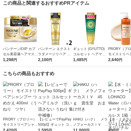
この商品と関連するおすすめPRアイテム
パンテーンEXP カプ
パンテーン エクスト
ギュット (GYUTTO)
PRORY（プ
セル美容液ヘアマスク
ラダメージリペア 洗
コルセット ヘアマス
モイストリペア
170g P＆G
1,298
い流すトリートメント
2,100
ク トリートメント
1,485
ートメント 45
2,640
円
円
円
円
特大サイズ 300g しっ
ロート製薬
ねり ツヤ）
とり 2個 P＆G
こちらの商品もおすすめ
PRORY（プロリー）
【レビューでPayPay
HAKU（ハク） メラ
【水・ミネラ
モイストリペアシャン
500pt】ギュット コル
ノフォーカスＩＶ 4
ター】LOHACO
プー つめかえ 400ml
2,420
セットヘアミルク
1,595
5ｇ 資生堂 おまけ
11,000
r（ロハコウォ
490
円
円
円
円