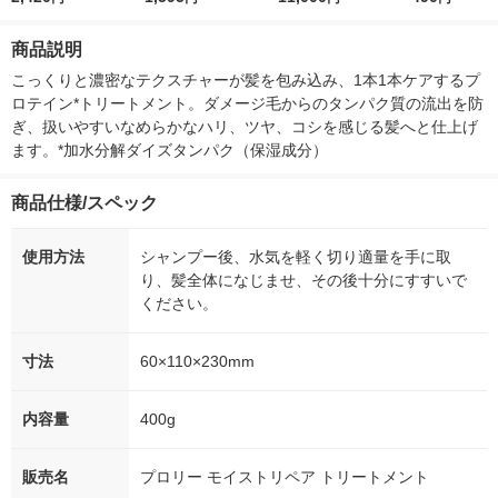
（うねり ツヤ）
（洗い流さない うね
付き
ー）2L ラベル
り 集中補修）
箱（5本入）
商品説明
シ） オリジナ
こっくりと濃密なテクスチャーが髪を包み込み、1本1本ケアするプ
ロテイン*トリートメント。ダメージ毛からのタンパク質の流出を防
ぎ、扱いやすいなめらかなハリ、ツヤ、コシを感じる髪へと仕上げ
ます。*加水分解ダイズタンパク（保湿成分）
商品仕様/スペック
使用方法
シャンプー後、水気を軽く切り適量を手に取
り、髪全体になじませ、その後十分にすすいで
ください。
寸法
60×110×230mm
内容量
400g
販売名
プロリー モイストリペア トリートメント