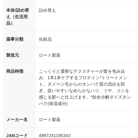
本体/詰め替
詰め替え
え（生活用
品）
薬事分類
化粧品
製造元
ロート製薬
商品特徴
こっくりと濃密なテクスチャーが髪を包み込
み、1本1本ケアするプロテイン*トリートメン
ト。ダメージ毛からのタンパク質の流出を防
ぎ、扱いやすいなめらかなハリ、ツヤ、コシを
感じる髪へと仕上げます。*加水分解ダイズタン
パク(保湿成分)
メーカー名
ロート製薬
JANコード
4987241195343