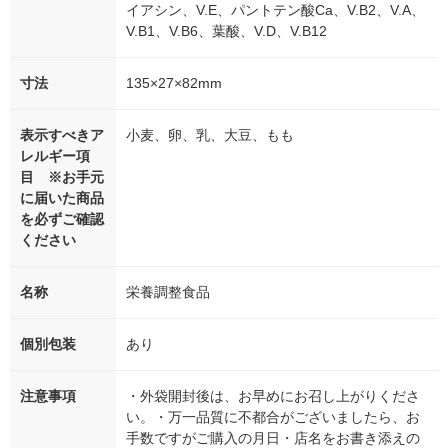
イアシン、V.E、パントテン酸Ca、V.B2、V.A、
V.B1、V.B6、葉酸、V.D、V.B12
寸法
135×27×82mm
表示すべきア
小麦、卵、乳、大豆、もも
レルギー項
目 ※お手元
に届いた商品
を必ずご確認
ください
名称
栄養調整食品
個別包装
あり
注意事項
・外袋開封後は、お早めにお召し上がりくださ
い。・万一品質に不都合がございましたら、お
手数ですがご購入の月日・店名をお書き添えの