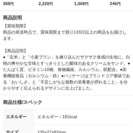
個） 栄養機能食品
388
ーム 1セット（1袋（4
2,220
（1袋×6） アサヒグル
1,068
ィーバー 1個
246
円
円
円
円
アサヒグループ食品
枚入り）×12） 機能性
ープ食品
表示食品 アサヒグル
商品説明
ープ食品
【賞味期限】

商品の発送時点で、賞味期限まで残り120日以上の商品をお届けし
ます。

【商品説明】

●「玄米」と「小麦ブラン」を練り込んだザクザク食感の生地に、白
桃の爽やかな甘味とすっきりとした酸味のあるクリームをサンド。●
たんぱく質、ビタミン10種、食物繊維、カルシウム、鉄配合。●栄
養機能食品（カルシウム・鉄）●パッケージはブランドコア価値であ
る「おいしさ」と「不足しがちな複数の栄養素が摂れること」を分
かりやすく伝えられるデザインに仕上げました。
商品仕様/スペック
エネルギー
エネルギー：181kcal
サイズ
135×27×82mm