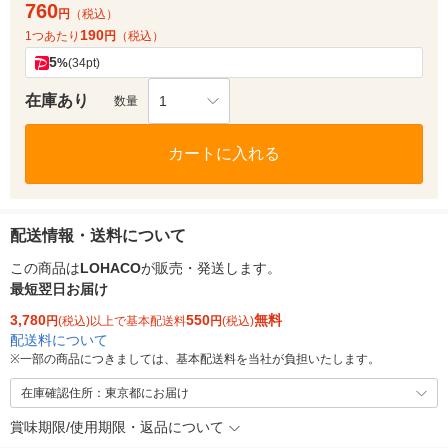
760
円
（税込）
190
1つあたり
円
（税込）
5
%
(34pt)
在庫あり
1
数量
カートに入れる
配送情報・送料について
この商品は
LOHACO
が販売・発送します。
最短翌日お届け
3,780
550
無料
円
(税込)以上で基本配送料
円
(税込)
配送料について
※
一部の商品につきましては、基本配送料を当社が負担いたします。
在庫確認住所：東京都にお届け
賞味期限/使用期限・返品について