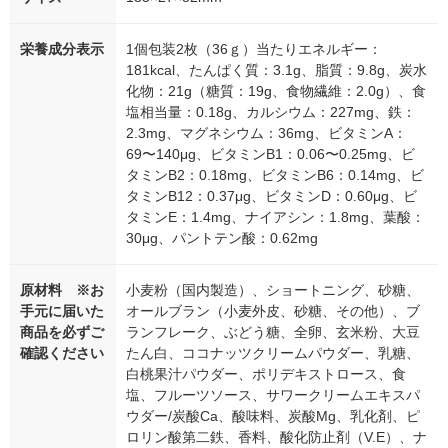
栄養成分表示
1個包装2枚（36ｇ）当たりエネルギー：
181kcal、たんぱく質：3.1g、脂質：9.8g、炭水
化物：21g（糖質：19g、食物繊維：2.0g）、食
塩相当量：0.18g、カルシウム：227mg、鉄：
2.3mg、マグネシウム：36mg、ビタミンA：
69〜140μg、ビタミンB1：0.06〜0.25mg、ビ
タミンB2：0.18mg、ビタミンB6：0.14mg、ビ
タミンB12：0.37μg、ビタミンD：0.60μg、ビ
タミンE：1.4mg、ナイアシン：1.8mg、葉酸：
30μg、パントテン酸：0.62mg
原材料 ※お
小麦粉（国内製造）、ショートニング、砂糖、
手元に届いた
オールブラン（小麦外皮、砂糖、その他）、ブ
商品を必ずご
ランフレーク、ぶどう糖、全卵、玄米粉、大豆
確認ください
たん白、ココナッツクリームパウダー、乳糖、
白桃果汁パウダー、ポリデキストロース、食
塩、フルーツソース、サワークリームエキスパ
ウダー/炭酸Ca、酸味料、炭酸Mg、乳化剤、ピ
ロリン酸第二鉄、香料、酸化防止剤（V.E）、ナ