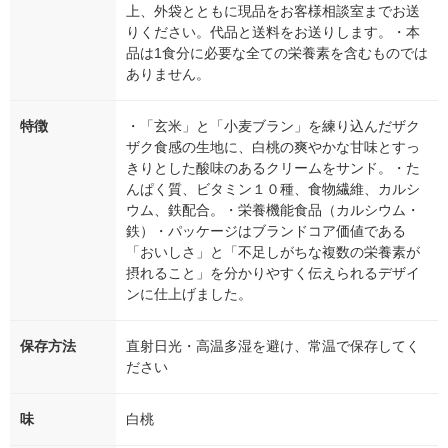
上、外袋とともに現品をお客様相談室までお送
りください。代品と送料をお送りします。・本
品は1食分に必要な全ての栄養素を含むものでは
ありません。
特徴
・「玄米」と「小麦ブラン」を練り込んだザク
ザク食感の生地に、白桃の爽やかな甘味とすっ
きりとした酸味のあるクリームをサンド。・た
んぱく質、ビタミン１０種、食物繊維、カルシ
ウム、鉄配合。・栄養機能食品（カルシウム・
鉄）・パッケージはブランドコア価値である
「おいしさ」と「不足しがちな複数の栄養素が
摂れること」を分かりやすく伝えられるデザイ
ンに仕上げました。
保存方法
直射日光・高温多湿を避け、常温で保存してく
ださい
味
白桃