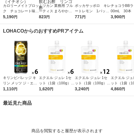
カロリーメイトブロッ
ミツカン 業務用 フル
ポッカサッポロ キレ
チョコラBBラ
ク チョコレート味
ーティス まろやかり
ートレモン 1パック
00mL 30本
1セット（30箱） 大
5,190
んご酢ドリンク 1000
823
（6本入）（イチオ
771
イ 栄養ドリ
3,900
円
円
円
円
塚製薬 栄養補助食品
ml ６倍濃縮 大容
シ）
（イチオシ）
量 飲むお酢 リンゴ
LOHACOからのおすすめPRアイテム
酢
キリンビバレッジ キ
エクエル ジュレ 1セ
エクエル ジュレ 1セ
エクエル ジュ
リン メッツ ジ・エナ
ット（1袋（100g）×
ット（1袋（100g）×
ット（1袋（10
ジー 250ml 1セット
1,110
6） エクオール・カル
1,620
12） エクオール・カ
3,240
18） エクオ
4,860
円
円
円
円
（6缶）
シウム・ビタミンD・
ルシウム・ビタミン
ルシウム・ビ
コラーゲン 大塚製薬
D・コラーゲン 大塚製
D・コラーゲン
最近見た商品
薬
薬
商品を閲覧すると履歴が表示されます