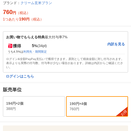
ブランド：
クリーム玄米ブラン
760
円
（税込）
190
1つあたり
円
（税込）
お買い物でもらえる特典
最大付与率7%
内訳を見る
5
獲得
%
(34pt)
うち4.5%は
利用先・期間限定
ログイン&全額PayPay支払いで獲得できます。原則として税抜金額に対し付与されます。
表示よりも実際の付与数、付与率が少ない場合があります。詳細は内訳からご確認くださ
い。
ログインはこちら
販売単位
194円×2個
190円×4個
388円
760円
お得