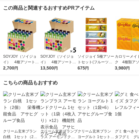
この商品と関連するおすすめPRアイテム
SOYJOY（ソイジョ
SOYJOY（ソイジョ
ソイジョイ 5種アソー
カロリーメイ
イ） 4種アソートセ
イ） 4種アソート
トセット(フルーツ＆
ク 4種類ア
ット 1箱（20本入）
2,700
1セット（1箱（20本
13,500
ベイクドチーズ・バナ
675
（チーズ・チ
3,980
円
円
円
円
大塚製薬
入）×5） 大塚製薬
ナ・ホワイトチョコ＆
ープル・バニラ
レモン・サツマイモ・
箱） 20 箱
こちらの商品もおすすめ
イチジク＆レーズン
薬 栄養補助食
各1本)
クリーム玄米ブラン
クリーム玄米ブランプ
クリーム玄米ブラン
グミ 食べきり
白桃 1セット（2
ラス アーモンドクリ
ヨーグルト 1セット
タフグミ グ