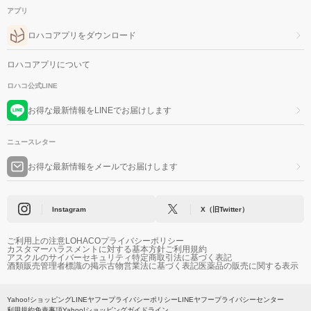
アプリ
ロハコアプリをダウンロード
ロハコアプリについて
ロハコ公式LINE
お得な最新情報をLINEでお届けします
ニュースレター
お得な最新情報をメールでお届けします
Instagram
X（旧Twitter）
ご利用上の注意
LOHACOプライバシーポリシー
カスタマーハラスメントに対する基本方針
ご利用規約
アスクルのサイバーセキュリティ
特定商取引法に基づく表記
酒類販売管理者標識の掲示
古物営業法に基づく表記
医薬品の販売に関する表示
Yahoo!ショッピング
LINEヤフープライバシーポリシー
LINEヤフープライバシーセンター
利用規約
免責事項
Yahoo!ショッピングガイドライン