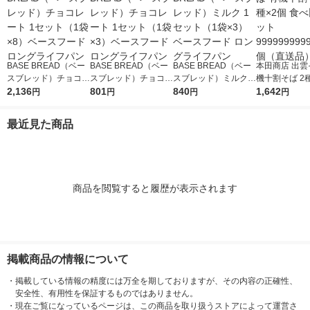
BASE BREAD（ベー
BASE BREAD（ベー
BASE BREAD（ベー
本田商店 出雲
スブレッド）チョコレ
スブレッド）チョコレ
スブレッド）ミルク 1
機十割そば 2
ート 1セット（1袋×
2,136
ート 1セット（1袋×
801
セット（1袋×3）ベー
840
食べ比べセット 
1,642
円
円
円
円
8）ベースフード ロン
3）ベースフード ロン
スフード ロングライ
999999999 
グライフパン
グライフパン
フパン
送品）
最近見た商品
商品を閲覧すると履歴が表示されます
掲載商品の情報について
・
掲載している情報の精度には万全を期しておりますが、その内容の正確性、
安全性、有用性を保証するものではありません。
・
現在ご覧になっているページは、この商品を取り扱うストアによって運営さ