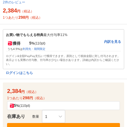
2件のレビュー
2,384
円
（税込）
298
1つあたり
円
（税込）
お買い物でもらえる特典
最大付与率11%
内訳を見る
5
獲得
%
(110pt)
うち4.5%は
利用先・期間限定
ログイン&全額PayPay支払いで獲得できます。原則として税抜金額に対し付与されます。
表示よりも実際の付与数、付与率が少ない場合があります。詳細は内訳からご確認くださ
い。
ログインはこちら
2,384
円
（税込）
298
1つあたり
円
（税込）
5
%
(110pt)
在庫あり
1
数量