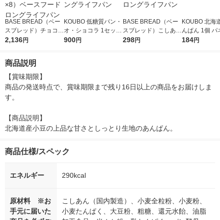
BASE BREAD（ベー
KOUBO 低糖質パン・
BASE BREAD（ベー
KOUBO 北
スブレッド）チョコレ
オ・ショコラ 1セット
スブレッド）こしあん
んぱん 1個 
ート 1セット（1袋×
2,136
（5個入）パネックス
900
1袋 ベースフード ロ
298
ス ロングライ
184
円
円
円
円
8）ベースフード ロン
ロングライフパン
ングライフパン
グライフパン
商品説明
【賞味期限】

商品の発送時点で、賞味期限まで残り16日以上の商品をお届けしま
す。

【商品説明】

北海道産小豆の上品な甘さとしっとり生地のあんぱん。
商品仕様/スペック
エネルギー
290kcal
原材料 ※お
こしあん（国内製造）、小麦全粒粉、小麦粉、
手元に届いた
小麦たんぱく、大豆粉、粗糖、還元水飴、油脂