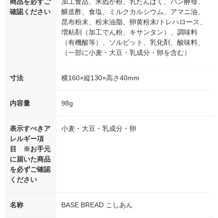
商品を必ずご
加工食品、米ぬか粉、乳たんぱく、パン酵母、
確認ください
醸造酢、食塩、ミルクカルシウム、アマニ油、
昆布粉末、粉末油脂、卵黄粉末/トレハロース、
増粘剤（加工でん粉、キサンタン）、調味料
（有機酸等）、ソルビット、乳化剤、酸味料、
（一部に小麦・大豆・乳成分・卵を含む）
寸法
横160×縦130×高さ40mm
内容量
98g
表示すべきア
小麦・大豆・乳成分・卵
レルギー項
目 ※お手元
に届いた商品
を必ずご確認
ください
名称
BASE BREAD こしあん