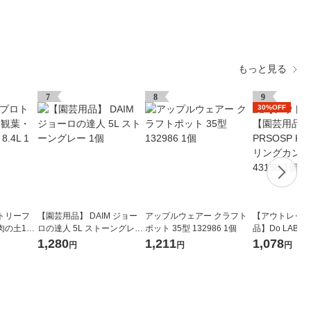
もっと見る
7
8
9
30%OFF
トリーフ
【園芸用品】 DAIM ジョー
アップルウェアー クラフト
【アウトレット
肉の土10
ロの達人 5L ストーングレー
ポット 35型 132986 1個
品】Do LABO 
1個
NI ウォータリン
1,280
1,211
1,078
円
円
円
セージ 43158 