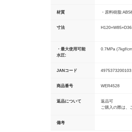
材質
・原料樹脂:ABS
寸法
H120×W85×D3
・最大使用可能
0.7MPa (7kgf/c
水圧:
JANコード
4975373200103
商品番号
WER4528
返品について
返品可
ご購入の際は、
備考