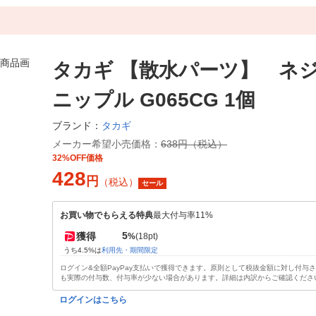
タカギ 【散水パーツ】 ネ
ニップル G065CG 1個
タカギ
ブランド：
メーカー希望小売価格：
638円（税込）
32%OFF価格
428
円
（税込）
セール
お買い物でもらえる特典
最大付与率11%
5
獲得
%
(18pt)
うち4.5%は
利用先・期間限定
ログイン&全額PayPay支払いで獲得できます。原則として税抜金額に対し付与
も実際の付与数、付与率が少ない場合があります。詳細は内訳からご確認くださ
ログインはこちら