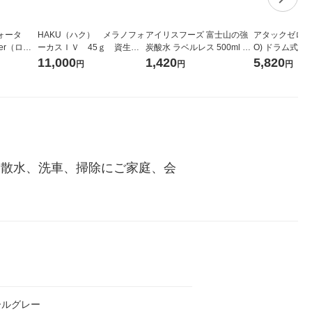
ォータ
HAKU（ハク） メラノフォ
アイリスフーズ 富士山の強
アタックゼロ（At
ter（ロハ
ーカスＩＶ 45ｇ 資生
炭酸水 ラベルレス 500ml 1
O) ドラム式専
 ラベルレ
堂 おまけ付き
箱（24本入）
ガジャンボ 230
11,000
1,420
5,820
円
円
円
（イチオ
（2個入) 洗濯
!散水、洗車、掃除にご家庭、会
ールグレー