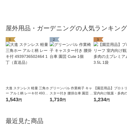
屋外用品・ガーデニングの人気ランキン
1
2
3
大進 ステンレス 軽量 三角ホ
グリーンパル 作業椅子 キャ
【園芸用品】プロト
ー アルミ柄 レーキ付 49397
スター付き 腰掛台車 園芸 C
室内向け観葉・多肉
36502464 1丁（直送品）
ute 1個
レミアム 3.5L 1袋
1,543
1,710
1,234
円
円
円
最近見た商品