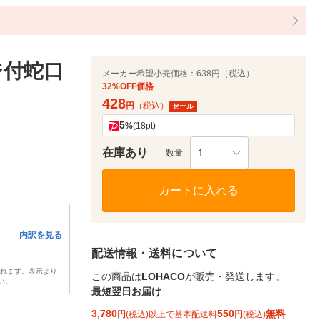
ジ付蛇口
メーカー希望小売価格：
638円（税込）
32%OFF価格
428
円
（税込）
セール
5
%
(18pt)
在庫あり
1
数量
カートに入れる
内訳を見る
配送情報・送料について
されます。表示より
この商品は
LOHACO
が販売・発送します。
い。
最短翌日お届け
3,780
550
無料
円
(税込)以上で基本配送料
円
(税込)