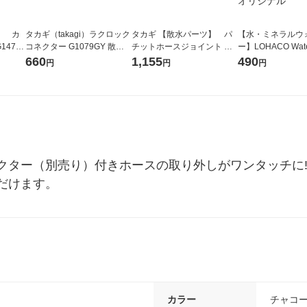
】 カ
タカギ（takagi）ラクロック
タカギ 【散水パーツ】 パ
【水・ミネラルウ
147C
コネクター G1079GY 散水
チットホースジョイント G0
ー】LOHACO Wa
用品
39CG 1個
コウォーター）2L
660
1,155
490
円
円
円
ス 1箱（5本入）
シ） オリジナル
クター（別売り）付きホースの取り外しがワンタッチに
だけます。
カラー
チャコ