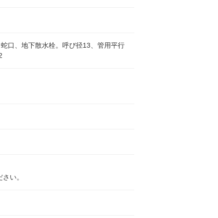
蛇口、地下散水栓。呼び径13、管用平行
2
ださい。