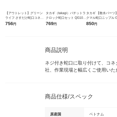
【アウトレット】グリーン
タカギ（takagi）パチットラ
タカギ 【散水パーツ
ライフ さすだけ蛇口コネク
クロック蛇口セット QG102
クマル蛇口ニップル G
ターL JC-03 1個
8FJ 蛇口ニップル
G 1個
756
769
850
円
円
円
商品説明
ネジ付き蛇口に取り付けて、コネ
社、作業現場と幅広くご使用いた
商品仕様/スペック
原産国
ベトナム