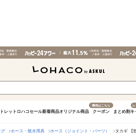
獲得はこちら
レ
トレット
ロハコセール
新着商品
オリジナル商品
クーポン
まとめ割
キ
ング
ホース・散水用具
ホース（ジョイント・パーツ）
タカギ 【