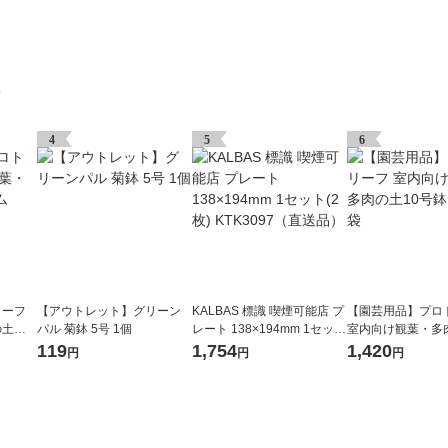
グ
4
5
6
リーフ
【アウトレット】グリーン
KALBAS 標識 喫煙可能店 プ
【園芸用品】プロ
の土プ
パル 菊鉢 5号 1個
レート 138×194mm 1セット
室内向け観葉・多
(2枚) KTK3097（直送品）
号鉢 8.4L 1袋
119
1,754
1,420
円
円
円