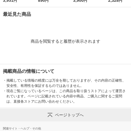
003738401 1箱(5000
3,951
種9本入）
890
専用スペア針 1袋
3,900
ホワイト CX-0
2,328
円
円
円
円
本)
（4本入） サトーゴ
個
ーセー
最近見た商品
商品を閲覧すると履歴が表示されます
掲載商品の情報について
・
掲載している情報の精度には万全を期しておりますが、その内容の正確性、
安全性、有用性を保証するものではありません。
・
現在ご覧になっているページは、この商品を取り扱うストアによって運営さ
れています。ページに記載されている内容や商品、ご購入に関するご質問
は、直接各ストアにお問い合わせください。
ページトップへ
関連サイト・ヘルプ・その他