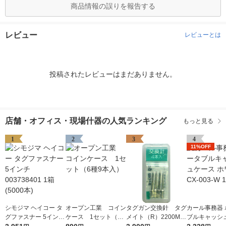
商品情報の誤りを報告する
レビュー
レビューとは
投稿されたレビューはまだありません。
店舗・オフィス・現場什器の人気ランキング
もっと見る
1
2
3
4
11%OFF
シモジマ ヘイコー タ
オープン工業 コイン
タグガン交換針 タグ
カール事務器 
グファスナー 5インチ
ケース 1セット（6
メイト（R）2200MS
ブルキャッシ