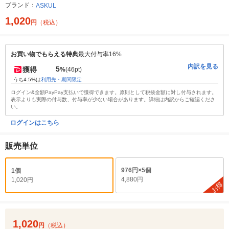
ブランド：
ASKUL
1,020
円
（税込）
お買い物でもらえる特典
最大付与率16%
内訳を見る
5
獲得
%
(46pt)
うち4.5%は
利用先・期間限定
ログイン&全額PayPay支払いで獲得できます。原則として税抜金額に対し付与されます。
表示よりも実際の付与数、付与率が少ない場合があります。詳細は内訳からご確認くださ
い。
ログインはこちら
販売単位
976円×5個
1個
4,880円
1,020円
お得
1,020
円
（税込）