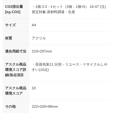
CO2排出量
・1個:3.3・1セット（5個：1個×5）:16.47 (注)
[kg-CO2]
算定対象:原材料調達・生産
サイズ
A4
材質
アクリル
適合用紙寸法
210×297mm
アスクル商品
・容器包装11:分別・リユース・リサイクルしや
環境スコア詳
すい(10点)
細/加点項目
アスクル商品
10
環境スコア
その他
222×320×98mm