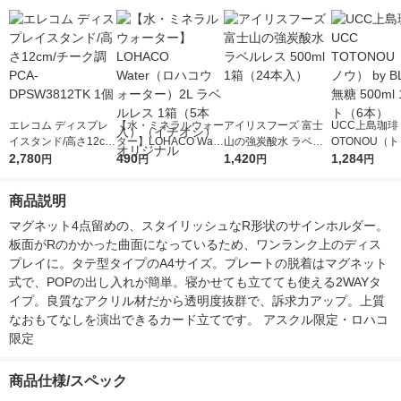
エレコム ディスプレ
【水・ミネラルウォー
アイリスフーズ 富士
UCC上島珈琲 
イスタンド/高さ12cm/
ター】LOHACO Wate
山の強炭酸水 ラベル
OTONOU（
チーク調 PCA-DPSW
2,780
r（ロハコウォータ
490
レス 500ml 1箱（24
1,420
ウ） by BLAC
1,284
円
円
円
円
3812TK 1個
ー）2L ラベルレス 1
本入）
00ml 1セッ
箱（5本入）（イチオ
商品説明
シ） オリジナル
マグネット4点留めの、スタイリッシュなR形状のサインホルダー。
板面がRのかかった曲面になっているため、ワンランク上のディス
プレイに。タテ型タイプのA4サイズ。プレートの脱着はマグネット
式で、POPの出し入れが簡単。寝かせても立てても使える2WAYタ
イプ。良質なアクリル材だから透明度抜群で、訴求力アップ。上質
なおもてなしを演出できるカード立てです。 アスクル限定・ロハコ
限定
商品仕様/スペック