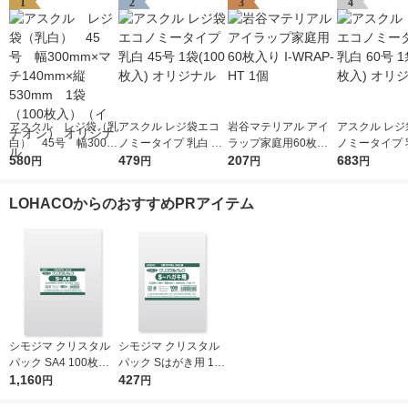
1
2
3
4
アスクル レジ袋（乳
アスクル レジ袋エコ
岩谷マテリアル アイ
アスクル レジ
白） 45号 幅300m
ノミータイプ 乳白 45
ラップ家庭用60枚入
ノミータイプ 乳
m×マチ140mm×縦53
580
号 1袋(100枚入) オリ
479
り I-WRAP-HT 1個
207
号 1袋(100枚
683
円
円
円
円
0mm 1袋（100枚
ジナル
ジナル
入）（イチオシ） オ
LOHACOからのおすすめPRアイテム
リジナル
シモジマ クリスタル
シモジマ クリスタル
パック SA4 100枚入 6
パック Sはがき用 100
739200 1袋(100枚入)
1,160
枚入 6751700 1袋(10
427
円
円
0枚入)