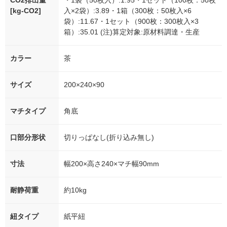
CO2排出量
・1袋（50枚入）:1.95・1セット（100枚：50枚
[kg-CO2]
入×2袋）:3.89・1箱（300枚：50枚入×6
袋）:11.67・1セット（900枚：300枚入×3
箱）:35.01 (注)算定対象:原材料調達・生産
カラー
茶
サイズ
200×240×90
マチタイプ
角底
口部分形状
切りっぱなし(折り込み無し)
寸法
幅200×高さ240×マチ幅90mm
耐静荷重
約10kg
紐タイプ
紙平紐