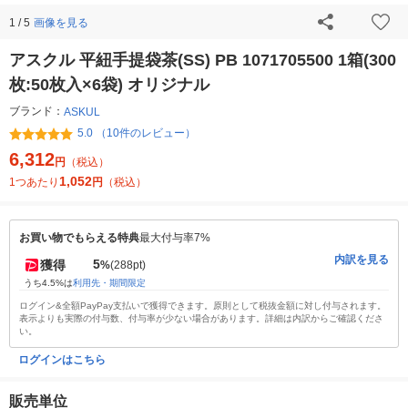
画像を見る
1 / 5
アスクル 平紐手提袋茶(SS) PB 1071705500 1箱(300
枚:50枚入×6袋) オリジナル
ブランド：
ASKUL
5.0 （10件のレビュー）
6,312
円
（税込）
1,052
1つあたり
円
（税込）
お買い物でもらえる特典
最大付与率7%
内訳を見る
5
獲得
%
(288pt)
うち4.5%は
利用先・期間限定
ログイン&全額PayPay支払いで獲得できます。原則として税抜金額に対し付与されます。
表示よりも実際の付与数、付与率が少ない場合があります。詳細は内訳からご確認くださ
い。
ログインはこちら
販売単位