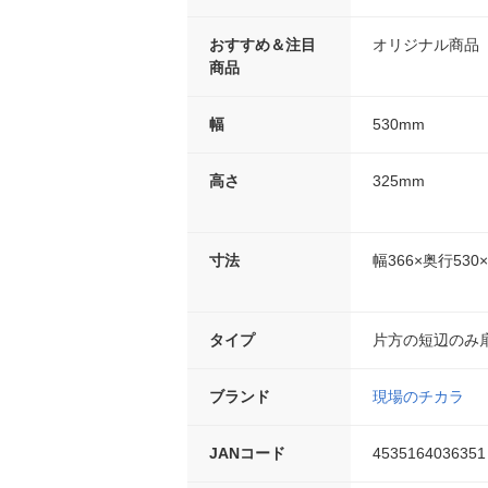
おすすめ＆注目
オリジナル商品
商品
幅
530mm
高さ
325mm
寸法
幅366×奥行530
タイプ
片方の短辺のみ
ブランド
現場のチカラ
JANコード
4535164036351