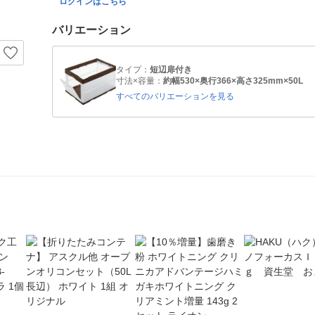
ログインはこちら
バリエーション
タイプ：
短辺扉付き
寸法×容量：
約幅530×奥行366×高さ325mm×50L
すべてのバリエーションを見る