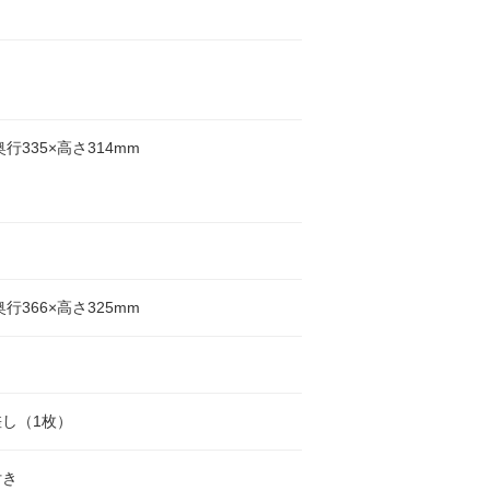
奥行335×高さ314mm
奥行366×高さ325mm
し（1枚）
付き