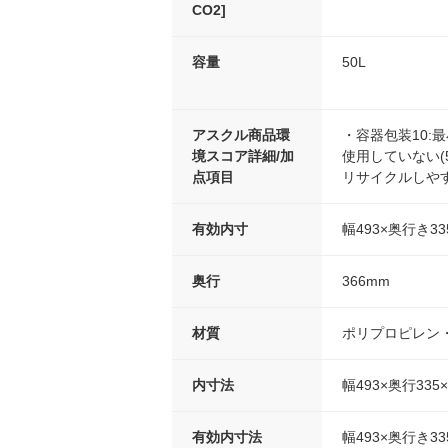
CO2]
容量
50L
アスクル商品環
・容器包装10:
境スコア詳細/加
使用していない(
点項目
リサイクルしやす
有効内寸
幅493×奥行き33
奥行
366mm
材質
ポリプロピレン
内寸法
幅493×奥行335
有効内寸法
幅493×奥行き33