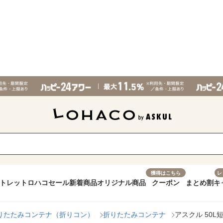
獲得はこちら
レ
トレット
ロハコセール
新着商品
オリジナル商品
クーポン
まとめ割
キ
りたたみコンテナ（折りコン）
折りたたみコンテナ
アスクル 50L