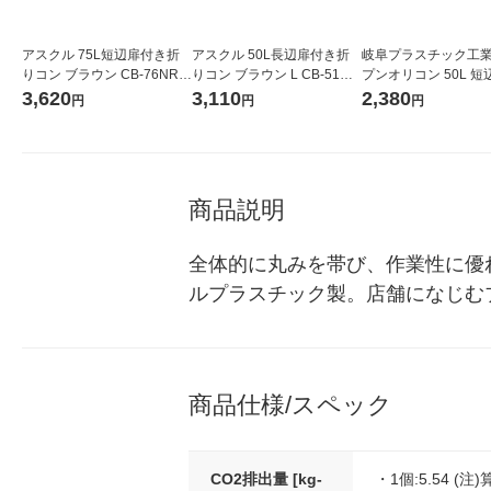
アスクル 75L短辺扉付き折
アスクル 50L長辺扉付き折
岐阜プラスチック工業
りコン ブラウン CB-76NRカ
りコン ブラウン L CB-51NR
プンオリコン 50L 短
タトビラ 1個 オリジナル
カタトビラL 1個 オリジナル
き CB-S51NRL カ
3,620
3,110
2,380
円
円
円
1個 オリジナル
商品説明
全体的に丸みを帯び、作業性に優
ルプラスチック製。店舗になじむ
商品仕様/スペック
CO2排出量 [kg-
・1個:5.54 