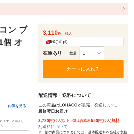
コン ブ
3,110
円
（税込）
1個 オ
5
%
(141pt)
在庫あり
1
数量
カートに入れる
配送情報・送料について
この商品は
LOHACO
が販売・発送します。
内訳を見る
最短翌日お届け
3,780
550
無料
円
(税込)以上で基本配送料
円
(税込)
されます。表示より
い。
配送料について
※
一部の商品につきましては、基本配送料を当社が負担