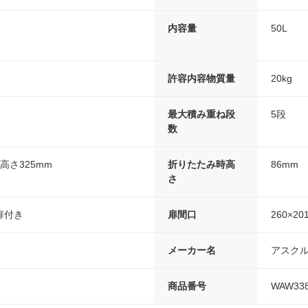
内容量
50L
許容内容物質量
20kg
最大積み重ね段
5段
数
×高さ325mm
折りたたみ時高
86mm
さ
扉付き
扉間口
260×20
メーカー名
アスク
商品番号
WAW33