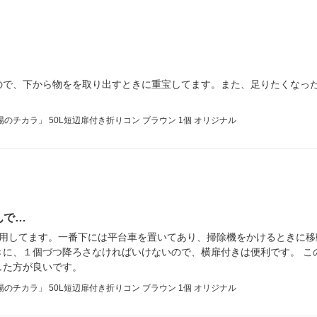
ので、下から物をを取り出すときに重宝してます。また、足りたくなっ
のチカラ」 50L短辺扉付き折りコン ブラウン 1個 オリジナル
んで…
使用してます。一番下には平台車を置いてあり、掃除機をかけるときに移
きに、１個づつ降ろさなければいけないので、横扉付きは便利です。 こ
した方が良いです。
のチカラ」 50L短辺扉付き折りコン ブラウン 1個 オリジナル