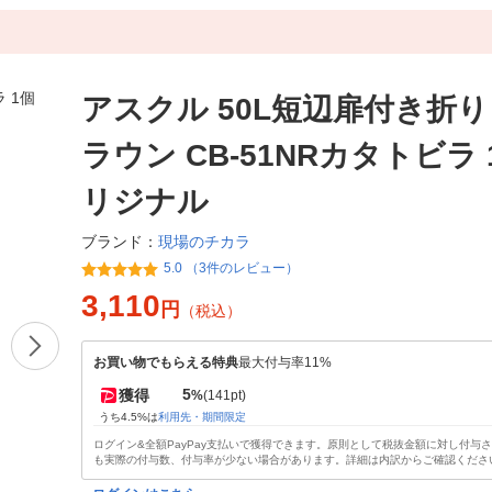
アスクル 50L短辺扉付き折り
ラウン CB-51NRカタトビラ 
リジナル
現場のチカラ
ブランド：
5.0 （3件のレビュー）
3,110
円
（税込）
お買い物でもらえる特典
最大付与率11%
5
獲得
%
(141pt)
うち4.5%は
利用先・期間限定
ログイン&全額PayPay支払いで獲得できます。原則として税抜金額に対し付与
も実際の付与数、付与率が少ない場合があります。詳細は内訳からご確認くださ