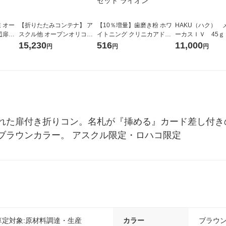
 オー
【折りたたみコンテナ】 ア
【10％増量】歯磨き粉 ホワ
HAKU（ハク） 
辺扉付
スクル他 オープンオリコン
イトニング クリニカアドバ
ーカスＩＶ 45ｇ
タトビラ
セット（50L長辺） ホワイ
ンテージハミガキホワイト
堂 おまけ付き
15,230
516
11,000
円
円
円
ト 1組 オリジナル
ニング クリアミント増量 14
3g 2セット ライオン
れた扉付き折りコン。名札が『挿める』カード差し付き
ブラウンカラー。 アスクル限定・ロハコ限定
(注)算定対象:原材料調達・生産
カラー
ブラウ