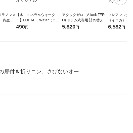
メラノフォ
【水・ミネラルウォータ
アタックゼロ（Attack ZER
フレアフレグラン
 資生
ー】LOHACO Water（ロハ
O) ドラム式専用 詰め替え メ
（イロカ） ネ
コウォーター）2L ラベルレ
ガジャンボ 2300g 1セット
ーの香り 柔軟剤
490
5,820
6,582
円
円
円
ス 1箱（5本入）（イチオ
（2個入) 洗濯洗剤 花王
特大 1200ml
シ） オリジナル
入) 花王
の扉付き折りコン。さびないオー
ン