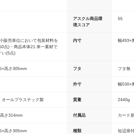
アスクル商品環
55
境スコア
最小販売単位において包装材料を
内寸
幅493×
50点)・商品本体21:単一素材で
い(5点)
5×高さ305mm
フタ
フタ無
外寸
幅530×
・オールプラスチック製
質量
2440g
×高さ314mm
付属品
カード差
5×高さ305mm
種類
短辺扉