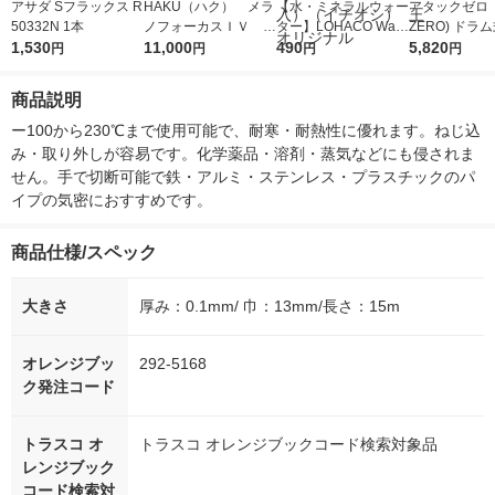
アサダ Sフラックス R
HAKU（ハク） メラ
【水・ミネラルウォー
アタックゼロ（A
50332N 1本
ノフォーカスＩＶ 4
ター】LOHACO Wate
ZERO) ドラ
1,530
5ｇ 資生堂 おまけ
11,000
r（ロハコウォータ
490
詰め替え メガ
5,820
円
円
円
円
付き
ー）2L ラベルレス 1
ボ 2300g 1
箱（5本入）（イチオ
個入) 洗濯洗剤
商品説明
シ） オリジナル
ー100から230℃まで使用可能で、耐寒・耐熱性に優れます。ねじ込
み・取り外しが容易です。化学薬品・溶剤・蒸気などにも侵されま
せん。手で切断可能で鉄・アルミ・ステンレス・プラスチックのパ
イプの気密におすすめです。
商品仕様/スペック
大きさ
厚み：0.1mm/ 巾：13mm/長さ：15m
オレンジブッ
292-5168
ク発注コード
トラスコ オ
トラスコ オレンジブックコード検索対象品
レンジブック
コード検索対