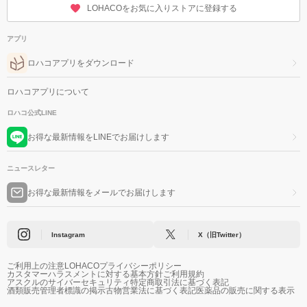
LOHACOをお気に入りストアに登録する
アプリ
ロハコアプリをダウンロード
ロハコアプリについて
ロハコ公式LINE
お得な最新情報をLINEでお届けします
ニュースレター
お得な最新情報をメールでお届けします
Instagram
X（旧Twitter）
ご利用上の注意
LOHACOプライバシーポリシー
カスタマーハラスメントに対する基本方針
ご利用規約
アスクルのサイバーセキュリティ
特定商取引法に基づく表記
酒類販売管理者標識の掲示
古物営業法に基づく表記
医薬品の販売に関する表示