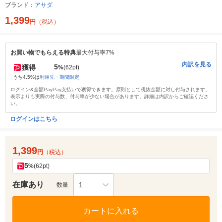
ブランド：
アサダ
1,399
円
（税込）
お買い物でもらえる特典
最大付与率7%
内訳を見る
5
獲得
%
(62pt)
うち4.5%は
利用先・期間限定
ログイン&全額PayPay支払いで獲得できます。原則として税抜金額に対し付与されます。
表示よりも実際の付与数、付与率が少ない場合があります。詳細は内訳からご確認くださ
い。
ログインはこちら
1,399
円
（税込）
5
%
(62pt)
在庫あり
1
数量
カートに入れる