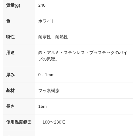
質量(g)
240
色
ホワイト
特性
耐寒性、耐熱性
用途
鉄・アルミ・ステンレス・プラスチックのパイ
プの気密。
厚み
0．1mm
基材
フッ素樹脂
長さ
15m
使用温度範囲
ー100〜230℃