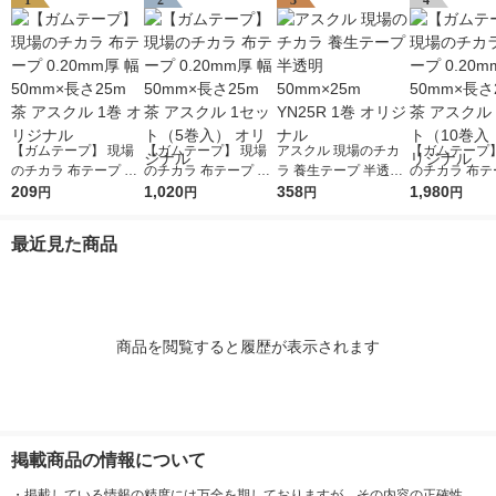
1
2
3
4
【ガムテープ】 現場
【ガムテープ】 現場
アスクル 現場のチカ
【ガムテープ】
のチカラ 布テープ 0.2
のチカラ 布テープ 0.2
ラ 養生テープ 半透明
のチカラ 布テー
0mm厚 幅50mm×長さ
209
0mm厚 幅50mm×長さ
1,020
50mm×25m YN25R 1
358
0mm厚 幅50
1,980
円
円
円
円
25m 茶 アスクル 1巻
25m 茶 アスクル 1セ
巻 オリジナル
25m 茶 アスク
オリジナル
ット（5巻入） オリジ
ット（10巻入 
最近見た商品
ナル
ジナル
商品を閲覧すると履歴が表示されます
掲載商品の情報について
・
掲載している情報の精度には万全を期しておりますが、その内容の正確性、