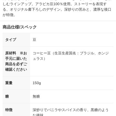
しむラインアップ。アラビカ豆100％使用。ストーリーを表現す
る、オリジナル書下ろしのデザイン。深炒りの苦みと、濃厚な後口
が特徴。
商品仕様/スペック
タイプ
豆
原材料 ※お
コーヒー豆（生豆生産国名：ブラジル、ホンジ
手元に届いた
ュラス）
商品を必ずご
確認ください
重量
150g
糖
無糖
特徴
深炒りでバニラやスパイスの香り、黒糖のよう
な後味。