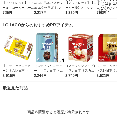
【アウトレット】ドト
ネスレ日本 ネスカフ
【アウトレット】【コ
【アウトレッ
ール コーヒーポーシ
ェ エクセラ ボトルコ
ーヒー粉】オリジナル
コ・ジャパン 
ョン 無糖 (40個入)1袋
725
ーヒー 無糖 ラベルレ
2,217
ブレンド まろやか 1
1,360
ティンカフェ 
798
円
円
円
円
ス 900ml 1箱（12本
袋（1kg） オリジナル
ドブレンド 15
入）
詰替用 インス
LOHACOからのおすすめPRアイテム
コーヒー イ
ア
【スティックコーヒ
（スティックコーヒ
（スティックタイプ）
（スティック
ー】ネスレ日本 ネス
ー）ネスレ日本 ネス
ネスレ日本 ネスカフ
ネスレ日本 ネ
カフェ ゴールドブレ
2,916
カフェ アイスブレン
2,246
ェ エクセラ ふわラテ
2,745
ェゴールドブ
2,621
円
円
円
円
ンド スティック ブラ
ド スティック ブラッ
1箱（120本入） 個
カフェインレス
ック 1箱（100本入）
ク 1セット（20本入×
包装 大容量
（50本入）ブ
最近見た商品
4箱）
ク 無糖 大
商品を閲覧すると履歴が表示されます