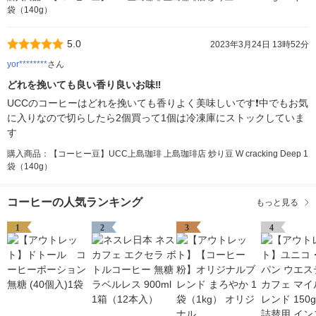
袋（140g）
5.0
2023年3月24日 13時52分
yor********
さん
どれを挽いても良い香り良いお味‼️
UCCのコーヒーはどれを挽いても香りよく美味しいです❗️中でもお気
に入りなので切らしたら2個買って1個は冷凍庫にストックしていま
す
購入商品：【コーヒー豆】UCC上島珈琲 上島珈琲店 炒り豆 W cracking Deep 1
袋（140g）
コーヒーの人気ランキング
もっと見る
1
2
3
4