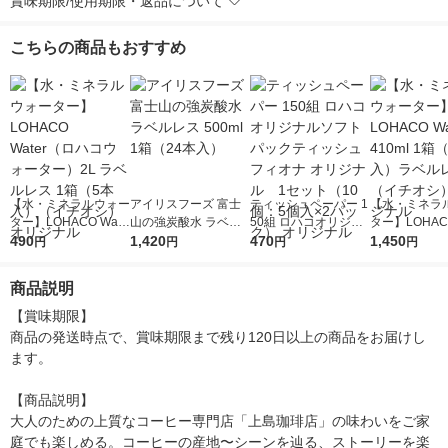
賞味期限/使用期限・返品について
こちらの商品もおすすめ
【水・ミネラルウォー
アイリスフーズ 富士
ティッシュペーパー 1
【水・ミネラ
ター】LOHACO Wate
山の強炭酸水 ラベル
50組 ロハコオリジナ
ター】LOHACO
r（ロハコウォータ
490
レス 500ml 1箱（24
1,420
ルソフトパックティッ
470
r 410ml 1箱
1,450
円
円
円
円
ー）2L ラベルレス 1
本入）
シュ フィオナ オリジ
入）ラベルレ
箱（5本入）（イチオ
ナル 1セット（10
オシ） オリジ
商品説明
シ） オリジナル
個：5個入×2パック）
オリジナル
【賞味期限】

商品の発送時点で、賞味期限まで残り120日以上の商品をお届けし
ます。

【商品説明】

大人のための上質なコーヒー専門店「上島珈琲店」の味わいをご家
庭でも楽しめる。コーヒーの産地〜シーンを辿る、ストーリーを楽