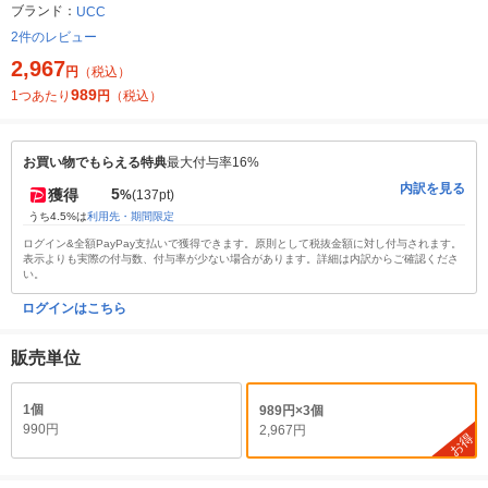
ブランド：
UCC
2件のレビュー
2,967
円
（税込）
989
1つあたり
円
（税込）
お買い物でもらえる特典
最大付与率16%
内訳を見る
5
獲得
%
(137pt)
うち4.5%は
利用先・期間限定
ログイン&全額PayPay支払いで獲得できます。原則として税抜金額に対し付与されます。
表示よりも実際の付与数、付与率が少ない場合があります。詳細は内訳からご確認くださ
い。
ログインはこちら
販売単位
1個
989円×3個
990円
2,967円
お得