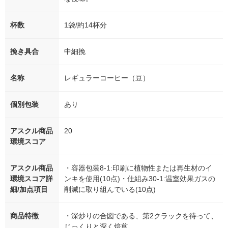
杯数
1袋/約14杯分
挽き具合
中細挽
名称
レギュラーコーヒー（豆）
個別包装
あり
アスクル商品
20
環境スコア
アスクル商品
・容器包装8-1:印刷に植物性または再生材のイ
環境スコア詳
ンキを使用(10点)・仕組み30-1:温室効果ガスの
細/加点項目
削減に取り組んでいる(10点)
商品特徴
・深炒りの合図である、第2クラックを待って、
じっくりと深く焙煎。