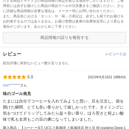
けする商品とサイト上の商品情報の表記が異なる場合がございますので、ご使
用前には必ずお届けした商品の商品ラベルや注意書きをご確認ください。さら
に詳細な商品情報が必要な場合は、メーカー等にお問い合わせください。
また、商品名における「セット」や「箱」の表記は、必ずしも箱でのお届けを
お約束するものではありません。お届け形態は倉庫の在庫状況等により異なる
場合がございます。あらかじめご了承ください。
商品情報の誤りを報告する
レビュー
レビューとは
総合評価に有効なレビュー数が足りません
5.0
2023年9月18日 18時4分
coo********
さん
味のゴール発見
たまには自分でコーヒーを入れてみようと思い、豆を注文し、袋を
開けた瞬間、とても良い香りがして嬉しかったです。タイミングに
気をつけてドリップしてみたら益々良い香り。ほろ苦さと程よい酸
味で私も女房もこの豆の虜になってしまいました。
購入商品：【コーヒー豆】UCC上島珈琲 上島珈琲店 炒り豆 W cracking Deep 1