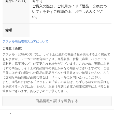
返品について
返品可
ご購入の際は、ご利用ガイド「返品・交換につ
いて」を必ずご確認の上、お申し込みくださ
い。
備考
アスクル商品環境スコアについて
ご注意【免責】
アスクル（LOHACO）では、サイト上に最新の商品情報を表示するよう努めて
おりますが、メーカーの都合等により、商品規格・仕様（容量、パッケージ、
原材料、原産国など）が変更される場合がございます。このため、実際にお届
けする商品とサイト上の商品情報の表記が異なる場合がございますので、ご使
用前には必ずお届けした商品の商品ラベルや注意書きをご確認ください。さら
に詳細な商品情報が必要な場合は、メーカー等にお問い合わせください。
また、商品名における「セット」や「箱」の表記は、必ずしも箱でのお届けを
お約束するものではありません。お届け形態は倉庫の在庫状況等により異なる
場合がございます。あらかじめご了承ください。
商品情報の誤りを報告する