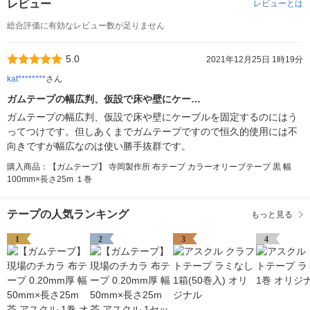
レビュー
レビューとは
総合評価に有効なレビュー数が足りません
5.0
2021年12月25日 1時19分
kat********
さん
ガムテープの幅広判、仮設で床や壁にケー…
ガムテープの幅広判、仮設で床や壁にケーブルを固定するのにはう
ってつけです。但しあくまでガムテープですので恒久的使用には不
向きですが幅広なのは使い勝手抜群です。
購入商品：【ガムテープ】 寺岡製作所 布テープ カラーオリーブテープ 黒 幅
100mm×長さ25m １巻
テープの人気ランキング
もっと見る
1
2
3
4