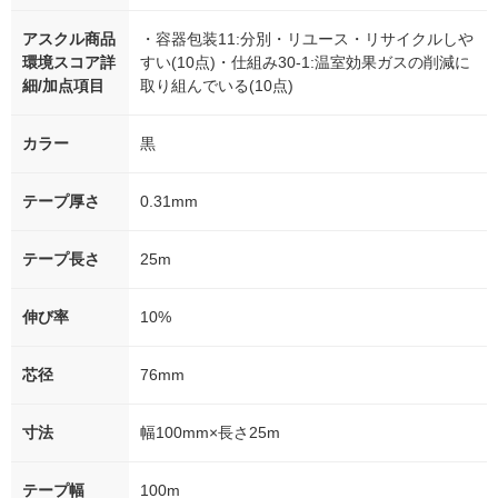
アスクル商品
・容器包装11:分別・リユース・リサイクルしや
環境スコア詳
すい(10点)・仕組み30-1:温室効果ガスの削減に
細/加点項目
取り組んでいる(10点)
カラー
黒
テープ厚さ
0.31mm
テープ長さ
25m
伸び率
10%
芯径
76mm
寸法
幅100mm×長さ25m
テープ幅
100m