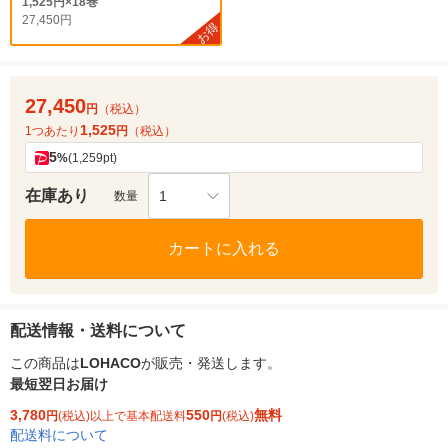
1,525円×18巻
27,450円
お得
27,450
円
（税込）
1,525
1つあたり
円
（税込）
5
%
(1,259pt)
在庫あり
1
数量
カートに入れる
配送情報・送料について
この商品は
LOHACO
が販売・発送します。
最短翌日お届け
3,780
550
無料
円
(税込)以上で基本配送料
円
(税込)
配送料について