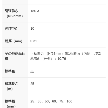
引張強さ
186.3
（N/25mm）
伸び(％)
10
総厚（mm）
0.31
その他商品仕
・粘着力 （N/25mm）第1粘着面（内側） /第2
様
粘着面（外側）：10.79
標準色
黒
標準長さ
25
（m）
標準幅
25、38、50、60、75、100
（mm）