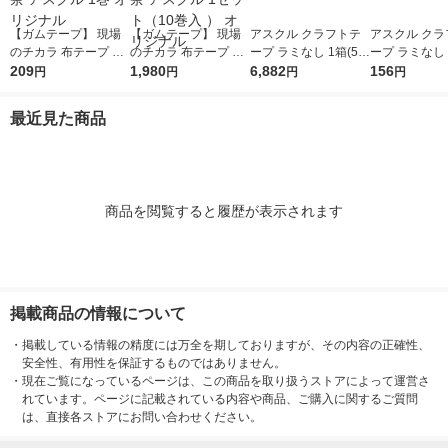
【ガムテープ】 現場
【ガムテープ】 現場
アスクル クラフトテ
アスクル クラ
のチカラ 布テープ 0.2
のチカラ 布テープ 0.2
ープ ラミなし 1箱(50
ープ ラミなし 
0mm厚 幅50mm×長さ
209
0mm厚 幅50mm×長さ
1,980
巻入) オリジナル
6,882
リジナル
156
円
円
円
円
25m 茶 アスクル 1巻
25m 茶 アスクル 1セ
オリジナル
ット（10巻入 ） オリ
最近見た商品
ジナル
商品を閲覧すると履歴が表示されます
掲載商品の情報について
・
掲載している情報の精度には万全を期しておりますが、その内容の正確性、
安全性、有用性を保証するものではありません。
・
現在ご覧になっているページは、この商品を取り扱うストアによって運営さ
れています。ページに記載されている内容や商品、ご購入に関するご質問
は、直接各ストアにお問い合わせください。