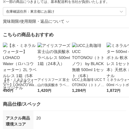
※
一部の商品につきましては、基本配送料を当社が負担いたします。
在庫確認住所：東京都にお届け
賞味期限/使用期限・返品について
こちらの商品もおすすめ
【水・ミネラルウォー
アイリスフーズ 富士
UCC上島珈琲 UCC T
ミネラルウォー
ター】LOHACO Wate
山の強炭酸水 ラベル
OTONOU（トトノ
00ml ペット
r（ロハコウォータ
490
レス 500ml 1箱（24
1,420
ウ） by BLACK無糖 5
1,284
水 ラベルレス
1,872
円
円
円
円
ー）2L ラベルレス 1
本入）
00ml 1セット（6本）
ト（48本）天
箱（5本入）（イチオ
リジナル
商品仕様/スペック
シ） オリジナル
アスクル商品
20
環境スコア