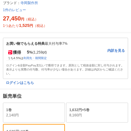
ブランド：
寺岡製作所
1件のレビュー
27,450
円
（税込）
1,525
1つあたり
円
（税込）
お買い物でもらえる特典
最大付与率7%
内訳を見る
5
獲得
%
(1,259pt)
うち4.5%は
利用先・期間限定
ログイン&全額PayPay支払いで獲得できます。原則として税抜金額に対し付与されます。
表示よりも実際の付与数、付与率が少ない場合があります。詳細は内訳からご確認くださ
い。
ログインはこちら
販売単位
1巻
1,632円×5巻
2,140円
8,160円