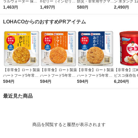
ラルウォーター 保存
nゼリー（インゼリ
防災・非常用サクマド
ン 水タンク 1
水2L 653253 1箱（6
1,463
ー） エネルギー ロン
1,497
ロップス 17055-03 1
580
付き 良品計画
2,490
円
円
円
円
本入） オリジナル
グライフ 73454 栄養
個
補助ゼリー 5年保存 1
LOHACOからのおすすめPRアイテム
ケース（6個）
【非常食】ロート製薬
【非常食】ロート製薬
【非常食】ロート製薬
【非常食】江
ハートフード5年常温
ハートフード5年常温
ハートフード5年常温
ビスコ保存缶 6
保存 おにぎり カレー
594
保存おにぎり トマト
594
保存おにぎり おかか
594
2 1セット(1缶×
6,204
円
円
円
円
風味 1個
混ぜごはん 49872411
4987241197415 1個
97439 1個
最近見た商品
商品を閲覧すると履歴が表示されます