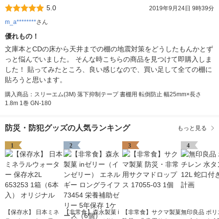
5.0
2019年9月24日 9時39分
m_a********
さん
優れもの！
文庫本とCDの床から天井までの棚の地震対策をどうしたもんかとず
っと悩んでいました。 そんな時こちらの商品を見つけて即購入しま
した！ 貼ってみたところ、良い感じなので、買い足して全ての棚に
貼ろうと思います。
購入商品：スリーエム(3M) 落下抑制テープ 書棚用 転倒防止 幅25mm×長さ
1.8m 1巻 GN-180
防災・防犯グッズの人気ランキング
もっと見る
1
2
3
4
【保存水】 日本ミネ
【非常食】森永製菓 i
【非常食】サクマ製菓
無印良品 ポリ