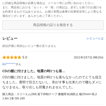
に詳細な商品情報が必要な場合は、メーカー等にお問い合わせください。
また、商品名における「セット」や「箱」の表記は、必ずしも箱でのお届けを
お約束するものではありません。お届け形態は倉庫の在庫状況等により異なる
場合がございます。あらかじめご了承ください。
商品情報の誤りを報告する
レビュー
レビューとは
総合評価に有効なレビュー数が足りません
5.0
2021年3月7日 0時19分
koi********
さん
CDの棚に付けました。地震の時1つも落…
CDの棚に付けました。地震の時1つも落ちなかったのでとても役立
ちました。透明で目立たないし、剥がす事も出来たので棚もダメに
なりません。取り出しも邪魔されませんでした。
購入商品：スリーエム(3M) 落下抑制テープ 書棚用 転倒防止 幅25mm×長さ
1.8m 1巻 GN-180