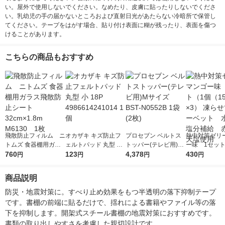
い。屋外で使用しないでください。なめたり、皮膚に貼ったりしないでくださ
い。乳幼児の手の届かないところおよび直射日光があたらない冷暗所で保管し
てください。テープをはがす場合、貼り付け表面に糊が残ったり、表面を傷つ
けることがあります。
こちらの商品もおすすめ
飛散防止フィルム ニ
オカザキ キズ防止フ
プロセブン ベルトス
熱中対策ゼリ
トムズ 食器棚用ガラ
ェルトパッド 丸型 小
トッパー(テレビ用)M
ー味 1セット
ス飛散防止シート 3
760
18P 4986614241014
123
サイズ BST-N0552B 1
4,378
（150g）×3
430
円
円
円
円
2cm×1.8m M6130
1個
袋(2枚)
てシャーベッ
1枚
＆塩分補給 
商品説明
塩使用
防災・地震対策に。すべり止め効果をもつ半透明の落下抑制テープ
です。書棚の前端に貼るだけで、揺れによる書籍やファイル等の落
下を抑制します。開架式スチール書棚の地震対策におすすめです。
書類の取り出しやすさを考慮した親切設計です。