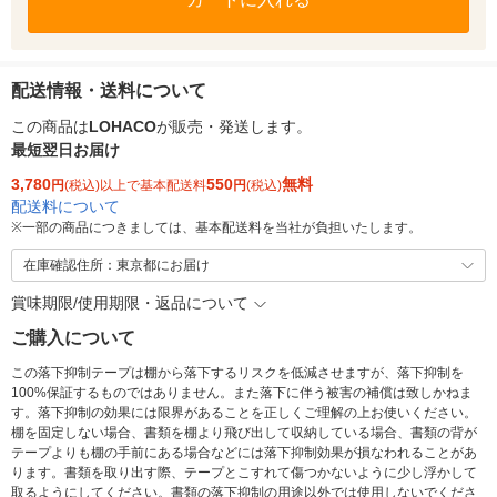
配送情報・送料について
この商品は
LOHACO
が販売・発送します。
最短翌日お届け
3,780
550
無料
円
(税込)以上で基本配送料
円
(税込)
配送料について
※
一部の商品につきましては、基本配送料を当社が負担いたします。
在庫確認住所：東京都にお届け
賞味期限/使用期限・返品について
ご購入について
この落下抑制テープは棚から落下するリスクを低減させますが、落下抑制を
100%保証するものではありません。また落下に伴う被害の補償は致しかねま
す。落下抑制の効果には限界があることを正しくご理解の上お使いください。
棚を固定しない場合、書類を棚より飛び出して収納している場合、書類の背が
テープよりも棚の手前にある場合などには落下抑制効果が損なわれることがあ
ります。書類を取り出す際、テープとこすれて傷つかないように少し浮かして
取るようにしてください。書類の落下抑制の用途以外では使用しないでくださ