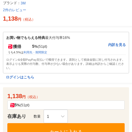
ブランド：
3M
2件のレビュー
1,138
円
（税込）
お買い物でもらえる特典
最大付与率16%
内訳を見る
5
獲得
%
(51pt)
うち4.5%は
利用先・期間限定
ログイン&全額PayPay支払いで獲得できます。原則として税抜金額に対し付与されます。
表示よりも実際の付与数、付与率が少ない場合があります。詳細は内訳からご確認くださ
い。
ログインはこちら
1,138
円
（税込）
5
%
(51pt)
在庫あり
1
数量
カートに入れる