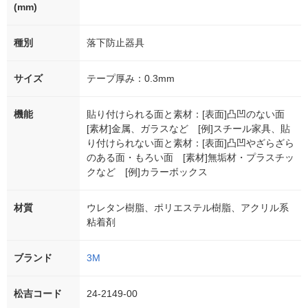
(mm)
種別
落下防止器具
サイズ
テープ厚み：0.3mm
機能
貼り付けられる面と素材：[表面]凸凹のない面
[素材]金属、ガラスなど [例]スチール家具、貼
り付けられない面と素材：[表面]凸凹やざらざら
のある面・もろい面 [素材]無垢材・プラスチッ
クなど [例]カラーボックス
材質
ウレタン樹脂、ポリエステル樹脂、アクリル系
粘着剤
ブランド
3M
松吉コード
24-2149-00