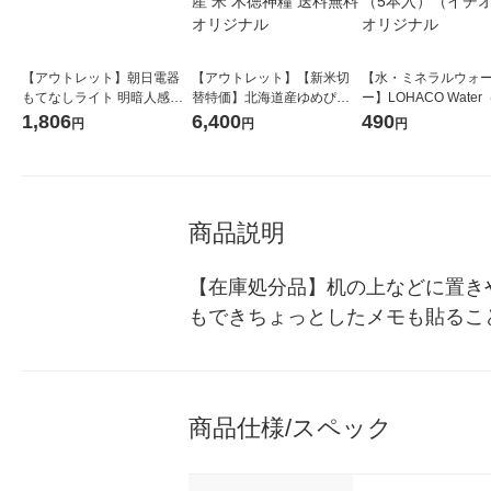
【アウトレット】朝日電器
【アウトレット】【新米切
【水・ミネラルウォ
もてなしライト 明暗人感セ
替特価】北海道産ゆめぴり
ー】LOHACO Wate
ンサーライト ドア用 HLH-2
か 無洗米 10kg(5kg×2袋) 令
コウォーター）2L ラ
1,806
6,400
490
円
円
円
206 1個
和7年産 米 木徳神糧 送料無
ス 1箱（5本入）（イ
料 オリジナル
シ） オリジナル
商品説明
【在庫処分品】机の上などに置き
もできちょっとしたメモも貼るこ
商品仕様/スペック