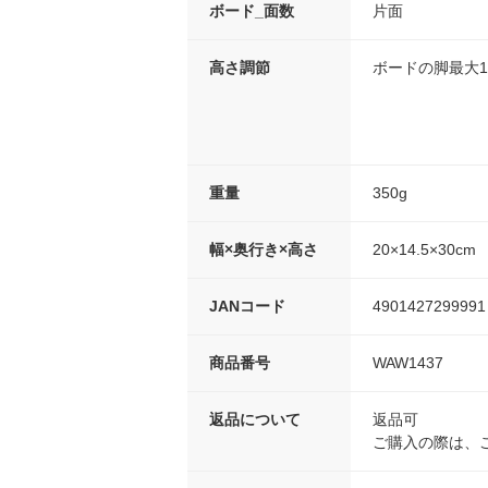
ボード_面数
片面
高さ調節
ボードの脚最大1
重量
350g
幅×奥行き×高さ
20×14.5×30cm
JANコード
4901427299991
商品番号
WAW1437
返品について
返品可
ご購入の際は、