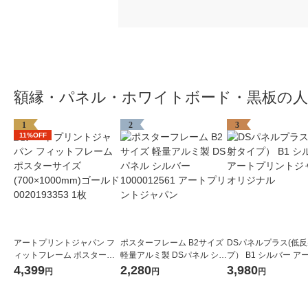
額縁・パネル・ホワイトボード・黒板の
1
2
3
11%OFF
アートプリントジャパン フ
ポスターフレーム B2サイズ
DSパネルプラス(低
ィットフレーム ポスターサ
軽量アルミ製 DSパネル シル
プ） B1 シルバー ア
イズ(700×1000mm)ゴール
バー 1000012561 アートプ
リントジャパ
4,399
2,280
3,980
円
円
円
ド 0020193353 1枚
リントジャパン