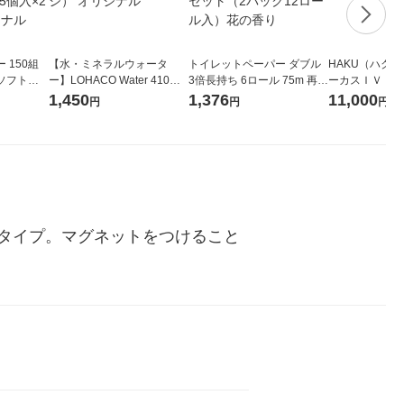
 150組
【水・ミネラルウォータ
トイレットペーパー ダブル
HAKU（ハク
ソフトパ
ー】LOHACO Water 410ml
3倍長持ち 6ロール 75m 再生
ーカスＩＶ 4
ィオナ オ
1箱（20本入）ラベルレス
紙配合 スコッティフラワー
堂 おまけ付き
1,450
1,376
11,000
円
円
円
（10個：
（イチオシ） オリジナル
パック 1セット（2パック12
 オリジナ
ロール入）花の香り
タイプ。マグネットをつけること