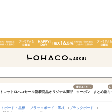
獲得はこちら
レ
トレット
ロハコセール
新着商品
オリジナル商品
クーポン
まとめ割
キ
イトボード・黒板
ブラックボード・黒板
ブラックボード