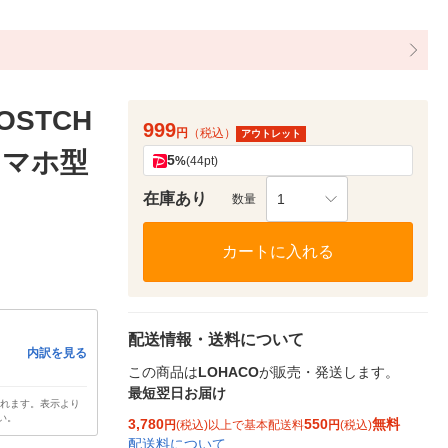
OSTCH
999
円
（税込）
アウトレット
 スマホ型
5
%
(44pt)
在庫あり
1
数量
カートに入れる
配送情報・送料について
内訳を見る
この商品は
LOHACO
が販売・発送します。
最短翌日お届け
されます。表示より
い。
3,780
550
無料
円
(税込)以上で基本配送料
円
(税込)
配送料について