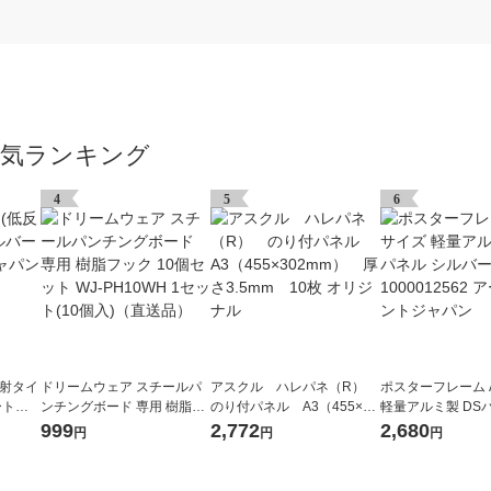
人気ランキング
4
5
6
反射タイ
ドリームウェア スチールパ
アスクル ハレパネ（R）
ポスターフレーム 
ートプ
ンチングボード 専用 樹脂フ
のり付パネル A3（455×30
軽量アルミ製 DS
ン オリジナル
ック 10個セット WJ-PH10W
2mm） 厚さ3.5mm 10枚
バー 100001256
999
2,772
2,680
円
円
円
H 1セット(10個入)（直送
オリジナル
リントジャパン
品）