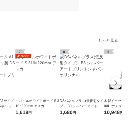
もっと見る
7
8
9
41%OFF
A1サイズ
モバイルホワイトボード S 3
DSパネルプラス(低反射タイ
木製イーゼル ナ
パネル シル
10×220mm アスカ
プ） B3 シルバー アートプ
00H ナチュラル
2 アートプ
リントジャパン オリジナル
スオー
1,618
1,680
10,948
円
円
円