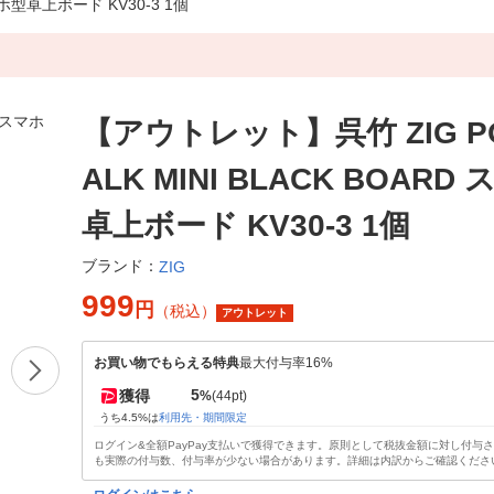
マホ型卓上ボード KV30-3 1個
【アウトレット】呉竹 ZIG P
ALK MINI BLACK BOARD
卓上ボード KV30-3 1個
ブランド：
ZIG
999
円
（税込）
アウトレット
お買い物でもらえる特典
最大付与率16%
5
獲得
%
(44pt)
うち4.5%は
利用先・期間限定
ログイン&全額PayPay支払いで獲得できます。原則として税抜金額に対し付与
も実際の付与数、付与率が少ない場合があります。詳細は内訳からご確認くださ