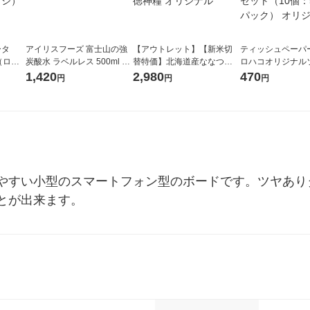
ータ
アイリスフーズ 富士山の強
【アウトレット】【新米切
ティッシュペーパー
r（ロハ
炭酸水 ラベルレス 500ml 1
替特価】北海道産ななつぼ
ロハコオリジナル
ベルレ
箱（24本入）
し 無洗米 5kg 1袋 令和7年産
ックティッシュ フ
1,420
2,980
470
円
円
円
チオ
米 木徳神糧 オリジナル
リジナル 1セット
5個入×2パック）
ル
やすい小型のスマートフォン型のボードです。ツヤあり
とが出来ます。