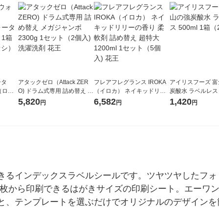
ータ
アタックゼロ（Attack ZER
フレアフレグランス IROKA
アイリスフーズ 
r（ロハ
O) ドラム式専用 詰め替え メ
（イロカ） ネイキッドリリ
炭酸水 ラベルレス 5
ベルレ
ガジャンボ 2300g 1セット
ーの香り 柔軟剤 詰め替え 超
箱（24本入）
5,820
6,582
1,420
円
円
円
チオ
（2個入) 洗濯洗剤 花王
特大 1200ml 1セット（5個
入) 花王
きるインデックスラベルシールです。ツヤツヤしたフォ
数枚から印刷できるはがきサイズの印刷シート。エーワ
と、テンプレートを選ぶだけでオリジナルのデザインを