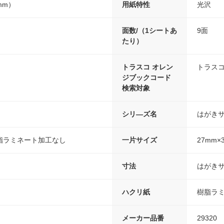
8mm）
用紙特性
光沢
面数/（1シートあ
9面
たり）
トラスコ オレン
トラスコ
ジブックコード
検索対象
シリ―ズ名
はがき
脂ラミネート加工なし
一片サイズ
27mm×
寸法
はがきサ
ハクリ紙
樹脂ラ
メーカー品番
29320