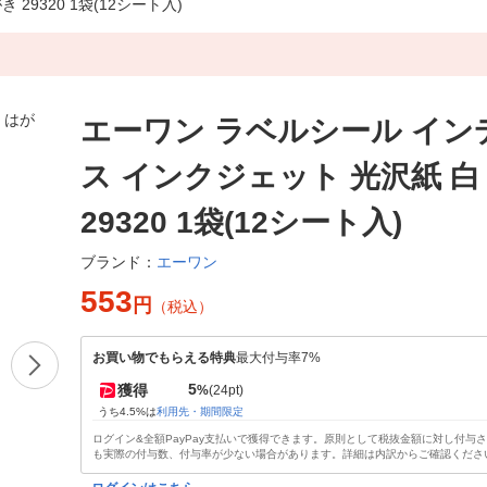
9320 1袋(12シート入)
エーワン ラベルシール イン
ス インクジェット 光沢紙 白
29320 1袋(12シート入)
エーワン
ブランド：
553
円
（税込）
お買い物でもらえる特典
最大付与率7%
5
獲得
%
(24pt)
うち4.5%は
利用先・期間限定
ログイン&全額PayPay支払いで獲得できます。原則として税抜金額に対し付与
も実際の付与数、付与率が少ない場合があります。詳細は内訳からご確認くださ