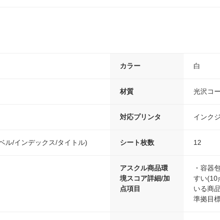
カラー
白
材質
光沢コ
対応プリンタ
インク
ベル/インデックス/タイトル)
シート枚数
12
アスクル商品環
・容器包
境スコア詳細/加
すい(1
点項目
いる商品(
準拠目標