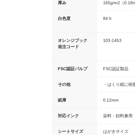
厚み
165g/m2（0.1
白色度
84％
オレンジブック
103-1453
発注コード
FSC認証パルプ
FSC認証製品
その他
・はくり紙に樹
紙厚
0.12mm
対応インク
染料・顔料兼用
シートサイズ
はがきサイズ