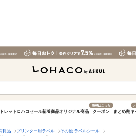
獲得はこちら
レ
トレット
ロハコセール
新着商品
オリジナル商品
クーポン
まとめ割
キ
消耗品
プリンター用ラベル
その他 ラベルシール