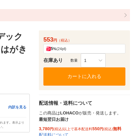
デック
553
円
（税込）
 はがき
5
%
(24pt)
在庫あり
1
数量
カートに入れる
配送情報・送料について
内訳を見る
この商品は
LOHACO
が販売・発送します。
最短翌日お届け
されます。表示より
い。
3,780
550
無料
円
(税込)以上で基本配送料
円
(税込)
配送料について