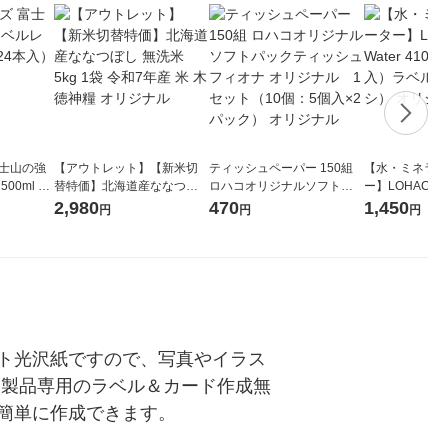
富士山の強
【アウトレット】【新米切
ティッシュペーパー 150組
【水・ミネラル
00ml 1
替特価】北海道産ななつぼ
ロハコオリジナルソフトパ
ー】LOHACO Wa
し 無洗米 5kg 1袋 令和7年産
ックティッシュ フィオナ オ
1箱（20本入
2,980
470
1,450
円
円
円
米 木徳神糧 オリジナル
リジナル 1セット（10個：
（イチオシ） 
5個入×2パック） オリジナ
ル
ト光沢紙ですので、写真やイラス
ン製品専用のラベル＆カード作成無
簡単に作成できます。