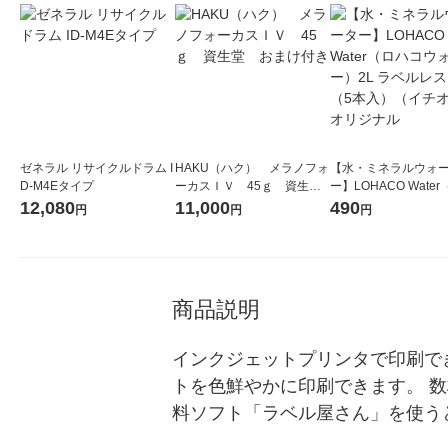
ゼネラル リサイクルドラム I
HAKU（ハク） メラノフォ
【水・ミネラルウォ
D-M4Eタイプ
ーカスＩＶ 45ｇ 資生
ー】LOHACO Wate
堂 おまけ付き
コウォーター）2L ラ
12,080
11,000
490
円
円
円
ス 1箱（5本入）（イ
シ） オリジナル
商品説明
インクジェットプリンタで印刷で
トを色鮮やかに印刷できます。 
料ソフト「ラベル屋さん」を使う