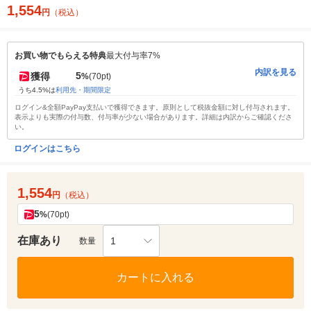
1,554
円
（税込）
お買い物でもらえる特典
最大付与率7%
内訳を見る
5
獲得
%
(70pt)
うち4.5%は
利用先・期間限定
ログイン&全額PayPay支払いで獲得できます。原則として税抜金額に対し付与されます。
表示よりも実際の付与数、付与率が少ない場合があります。詳細は内訳からご確認くださ
い。
ログインはこちら
1,554
円
（税込）
5
%
(70pt)
在庫あり
1
数量
カートに入れる