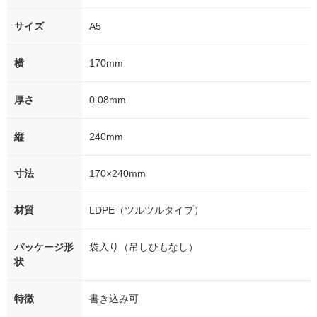
サイズ
A5
横
170mm
厚さ
0.08mm
縦
240mm
寸法
170×240mm
材質
LDPE（ツルツルタイプ）
パッケージ形
袋入り（吊しひもなし）
状
特徴
書き込み可