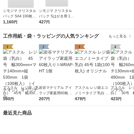
シモジマ クリスタル
シモジマ クリスタル
パック SA4 100枚入 6
パック Sはがき用 100
739200 1袋(100枚入)
1,160
枚入 6751700 1袋(10
427
円
円
0枚入)
工作用紙・袋・ラッピングの人気ランキング
もっと見る
1
2
3
4
アスクル レジ袋（乳
岩谷マテリアル アイ
アスクル レジ袋エコ
アスクル レ
白） 45号 幅300m
ラップ家庭用60枚入
ノミータイプ 乳白 45
白） 30号 幅
m×マチ140mm×縦53
580
り I-WRAP-HT 1個
207
号 1袋(100枚入) オリ
479
m×マチ130m
423
円
円
円
円
0mm 1袋（100枚
ジナル
0mm 1袋（1
入）（イチオシ） オ
入） オリジ
最近見た商品
リジナル