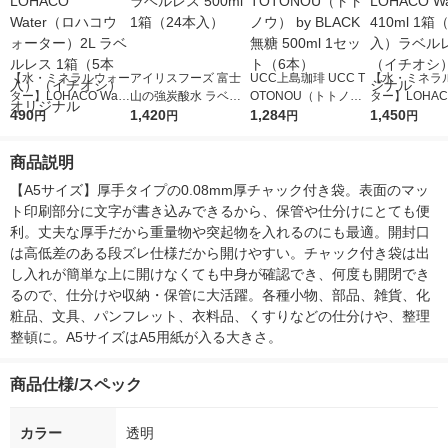
【水・ミネラルウォー
アイリスフーズ 富士
UCC上島珈琲 UCC T
【水・ミネラ
ター】LOHACO Wate
山の強炭酸水 ラベル
OTONOU（トトノ
ター】LOHACO
r（ロハコウォータ
490
レス 500ml 1箱（24
1,420
ウ） by BLACK無糖 5
1,284
r 410ml 1箱
1,450
円
円
円
円
ー）2L ラベルレス 1
本入）
00ml 1セット（6本）
入）ラベルレ
箱（5本入）（イチオ
オシ） オリジ
商品説明
シ） オリジナル
【A5サイズ】厚手タイプの0.08mm厚チャック付き袋。表面のマッ
ト印刷部分に文字が書き込みできるから、保管や仕分けにとても便
利。丈夫な厚手だから重量物や突起物を入れるのにも最適。開封口
は高低差のある段ズレ仕様だから開けやすい。チャック付き袋は出
し入れが簡単な上に開けなくても中身が確認でき、何度も開閉でき
るので、仕分けや収納・保管に大活躍。各種小物、部品、雑貨、化
粧品、文具、パンフレット、衣料品、くすりなどの仕分けや、整理
整頓に。A5サイズはA5用紙が入る大きさ。
商品仕様/スペック
カラー
透明